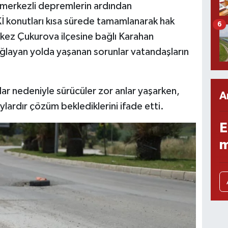
erkezli depremlerin ardından
İ konutları kısa sürede tamamlanarak hak
6
rkez Çukurova ilçesine bağlı Karahan
ağlayan yolda yaşanan sorunlar vatandaşların
lar nedeniyle sürücüler zor anlar yaşarken,
A
rdır çözüm beklediklerini ifade etti.
E
m