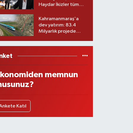
Haydar İkizler tüm
ekibiyle istifa etti! İşte
yeni partisi
Kahramanmaraş'a
dev yatırım: 83.4
Milyarlık projede
imzalar atıldı
nket
konomiden memnun
usunuz?
Ankete Katıl