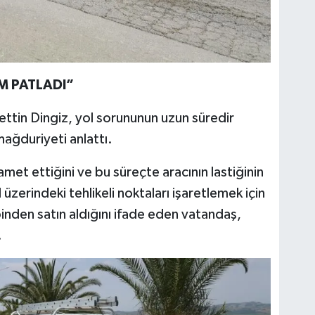
İM PATLADI”
in Dingiz, yol sorununun uzun süredir
mağduriyeti anlattı.
amet ettiğini ve bu süreçte aracının lastiğinin
 üzerindeki tehlikeli noktaları işaretlemek için
ebinden satın aldığını ifade eden vatandaş,
.