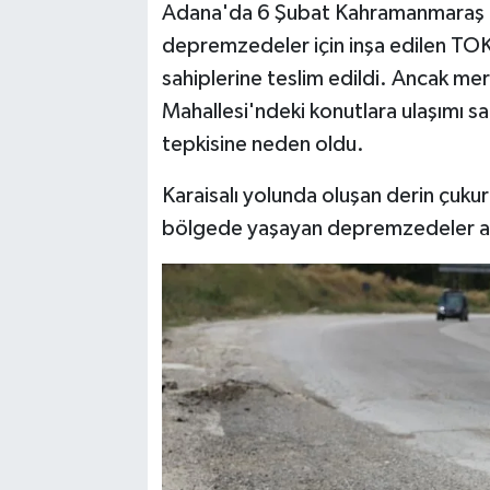
Adana'da 6 Şubat Kahramanmaraş m
depremzedeler için inşa edilen TOK
TEKNOLOJİ
sahiplerine teslim edildi. Ancak me
YAŞAM
Mahallesi'ndeki konutlara ulaşımı s
tepkisine neden oldu.
KÜLTÜR SANAT
Karaisalı yolunda oluşan derin çukur
bölgede yaşayan depremzedeler ayla