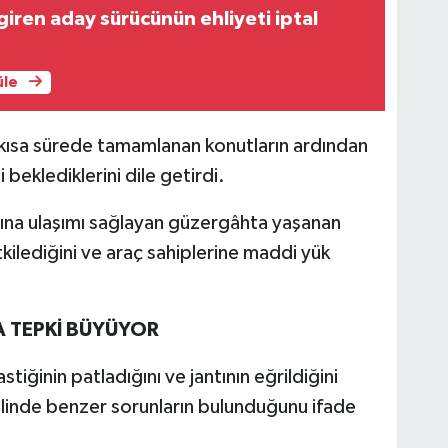
giren aday sürücünün ehliyeti iptal
üle
kısa sürede tamamlanan konutların ardından
i beklediklerini dile getirdi.
rına ulaşımı sağlayan güzergâhta yaşanan
kilediğini ve araç sahiplerine maddi yük
 TEPKİ BÜYÜYOR
stiğinin patladığını ve jantının eğrildiğini
linde benzer sorunların bulunduğunu ifade