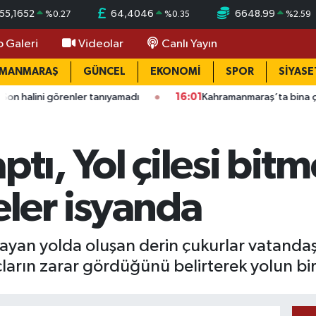
55,1652
64,4046
6648.99
%
0.27
%
0.35
%
2.59
o Galeri
Videolar
Canlı Yayın
AMANMARAŞ
GÜNCEL
EKONOMİ
SPOR
SİYASE
renler tanıyamadı
16:01
Kahramanmaraş’ta bina çöktü: Mahalle
ptı, Yol çilesi bitm
ler isyanda
layan yolda oluşan derin çukurlar vatanda
rın zarar gördüğünü belirterek yolun bir 