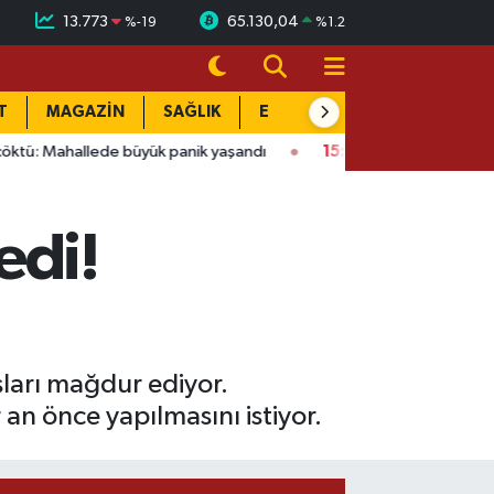
13.773
65.130,04
%
-19
%
1.2
T
MAGAZİN
SAĞLIK
EĞİTİM
YAŞAM
DÜN
de büyük panik yaşandı
15:58
Bağlarbaşı Mahallesi'nde 101. bu
edi!
şları mağdur ediyor.
an önce yapılmasını istiyor.