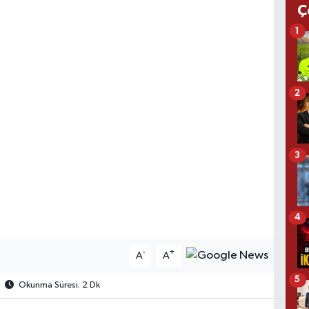
Ç
1
2
3
4
-
+
A
A
5
Okunma Süresi: 2 Dk