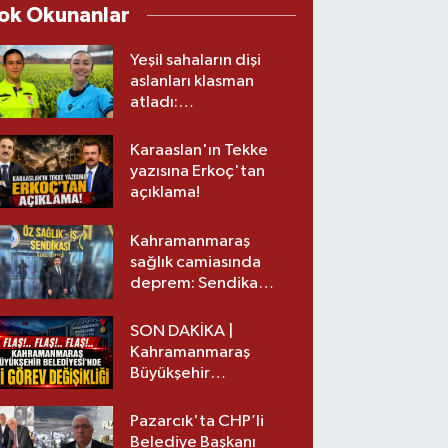
ok Okunanlar
Yeşil sahaların dişi
aslanları klasman
atladı:
Kahramanmaraş’tan
üst lige iki transfer!
Karaaslan'ın Tekke
yazısına Erkoç'tan
açıklama!
Kahramanmaraş
sağlık camiasında
deprem: Sendika
başkanı istifa etti
SON DAKİKA |
Kahramanmaraş
Büyükşehir
Belediyesinde iki
görev değişikliği!
Pazarcık'ta CHP’li
Belediye Başkanı