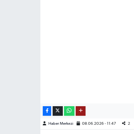
SAĞLIK
EĞİTİM
BÖLGE
KEŞFET
POPÜLER
DÜNYA
TREND
MEDYA
Haber Merkezi
08.06.2026 - 11:47
2
OTOMOTİV