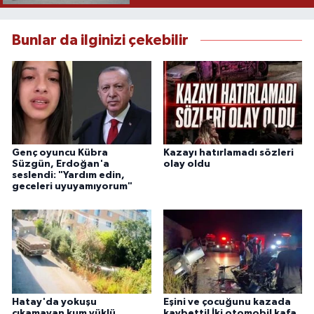
Bunlar da ilginizi çekebilir
Genç oyuncu Kübra
Kazayı hatırlamadı sözleri
Süzgün, Erdoğan'a
olay oldu
seslendi: "Yardım edin,
geceleri uyuyamıyorum"
Hatay'da yokuşu
Eşini ve çocuğunu kazada
çıkamayan kum yüklü
kaybetti! İki otomobil kafa