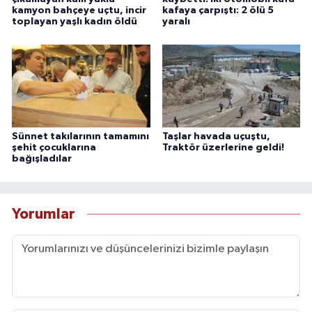
kamyon bahçeye uçtu, incir
kafaya çarpıştı: 2 ölü 5
toplayan yaşlı kadın öldü
yaralı
Sünnet takılarının tamamını
Taşlar havada uçuştu,
şehit çocuklarına
Traktör üzerlerine geldi!
bağışladılar
Yorumlar