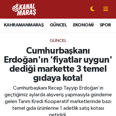
CANLI YAYIN
Kahramanmaraş Nöbetçi Eczaneler
KAHRAMANMARAŞ
GÜNCEL
EKONOMİ
SPOR
KAHRAMANMARAŞ
Kahramanmaraş Hava Durumu
GÜNCEL
GÜNCEL
Kahramanmaraş Namaz Vakitleri
Cumhurbaşkanı
Erdoğan'ın 'fiyatlar uygun'
SPOR
Kahramanmaraş Trafik Yoğunluk Haritası
dediği markette 3 temel
SİYASET
Süper Lig Puan Durumu ve Fikstür
gıdaya kota!
EKONOMİ
Tüm Manşetler
Cumhurbaşkanı Recep Tayyip Erdoğan'ın
geçtiğimiz aylarda alışveriş yapmasıyla gündeme
GÜNDEM
Son Dakika Haberleri
gelen Tarım Kredi Kooperatif marketlerinde bazı
temel gıda ürünlerine 1 adetlik satış kotası
MAGAZİN
Haber Arşivi
getirildi.