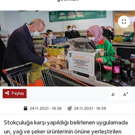
SAĞLIK
EĞİTİM
BÖLGE
KEŞFET
POPÜLER
DÜNYA
Paylaş
-
+
A
A
TREND
24.11.2021 - 16:56
24.11.2021 - 16:59
MEDYA
Stokçuluğa karşı yapıldığı belirlenen uygulamada
un, yağ ve şeker ürünlerinin önüne yerleştirilen
OTOMOTİV