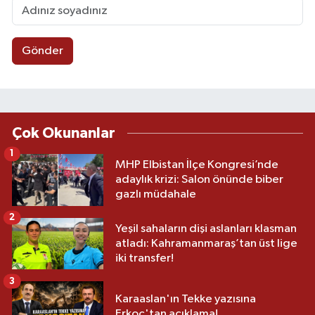
Gönder
Çok Okunanlar
1
MHP Elbistan İlçe Kongresi’nde
adaylık krizi: Salon önünde biber
gazlı müdahale
2
Yeşil sahaların dişi aslanları klasman
atladı: Kahramanmaraş’tan üst lige
iki transfer!
3
Karaaslan'ın Tekke yazısına
Erkoç'tan açıklama!