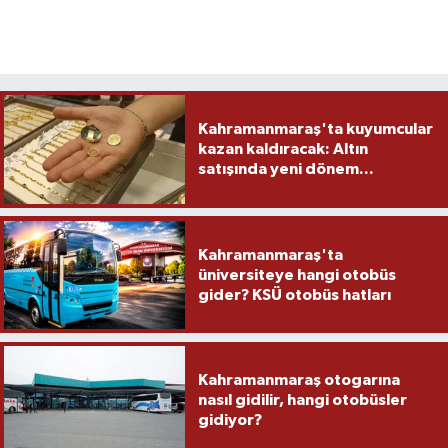
Kahramanmaraş'ta kuyumcular
kazan kaldıracak: Altın
satışında yeni dönem...
Kahramanmaraş'ta
üniversiteye hangi otobüs
gider? KSÜ otobüs hatları
Kahramanmaraş otogarına
nasıl gidilir, hangi otobüsler
gidiyor?