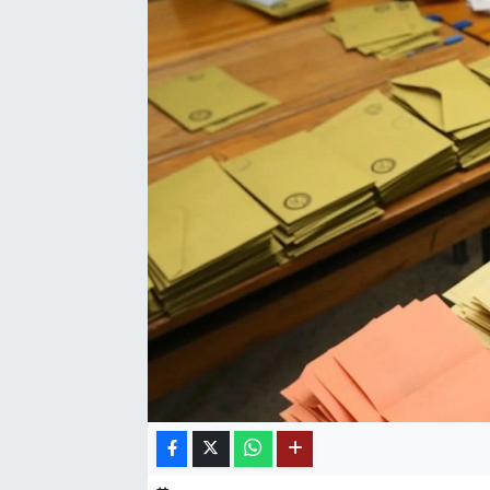
SAĞLIK
EĞİTİM
BÖLGE
KEŞFET
POPÜLER
DÜNYA
TREND
MEDYA
OTOMOTİV