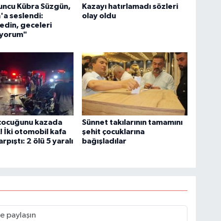
uncu Kübra Süzgün,
Kazayı hatırlamadı sözleri
a seslendi:
olay oldu
edin, geceleri
yorum"
 çocuğunu kazada
Sünnet takılarının tamamını
! İki otomobil kafa
şehit çocuklarına
rpıştı: 2 ölü 5 yaralı
bağışladılar