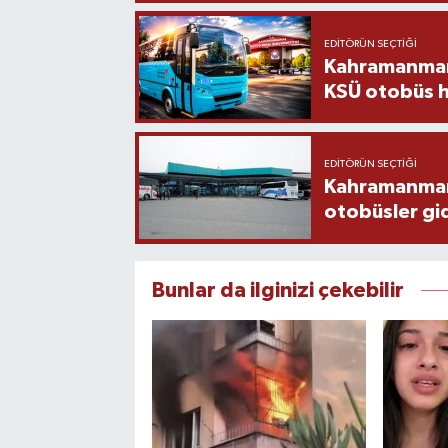
EDITÖRÜN SEÇTIĞI
Kahramanmara
KSÜ otobüs h
EDITÖRÜN SEÇTIĞI
Kahramanmaraş
otobüsler gi
Bunlar da ilginizi çekebilir