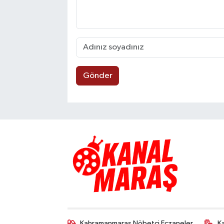
Gönder
Kahramanmaraş Nöbetçi Eczaneler
K