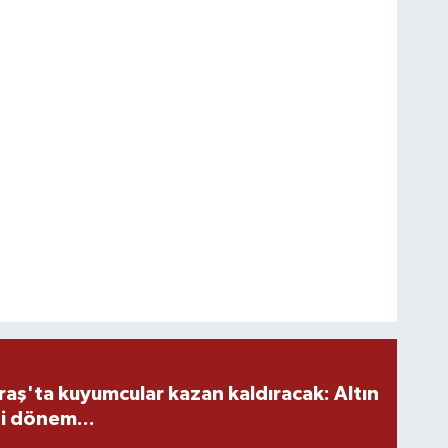
ş'ta kuyumcular kazan kaldıracak: Altın
i dönem...