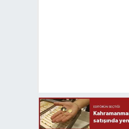
EDITÖRÜN SEÇTIĞI
Kahramanmara
satışında yen