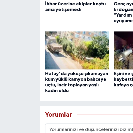
İhbar üzerine ekipler koştu
Genç oy
ama yetişemedi
Erdoğan'
"Yardım 
uyuyamı
Hatay'da yokuşu çıkamayan
Eşini ve
kum yüklü kamyon bahçeye
kaybetti
uçtu, incir toplayan yaşlı
kafaya ça
kadın öldü
Yorumlar