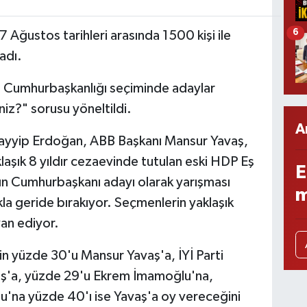
6
Ağustos tarihleri arasında 1500 kişi ile
adı.
i Cumhurbaşkanlığı seçiminde adaylar
niz?" sorusu yöneltildi.
A
yyip Erdoğan, ABB Başkanı Mansur Yavaş,
aşık 8 yıldır cezaevinde tutulan eski HDP Eş
E
ın Cumhurbaşkanı adayı olarak yarışması
m
la geride bırakıyor. Seçmenlerin yaklaşık
yan ediyor.
n yüzde 30'u Mansur Yavaş'a, İYİ Parti
aş'a, yüzde 29'u Ekrem İmamoğlu'na,
u'na yüzde 40'ı ise Yavaş'a oy vereceğini