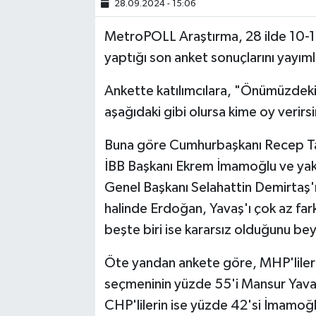
28.09.2024 - 15:06
TEKNOLOJİ
MetroPOLL Araştırma, 28 ilde 10-17 
yaptığı son anket sonuçlarını yayıml
YAŞAM
Ankette katılımcılara, "Önümüzdek
KÜLTÜR SANAT
aşağıdaki gibi olursa kime oy verirsi
Buna göre Cumhurbaşkanı Recep Ta
İBB Başkanı Ekrem İmamoğlu ve yakl
Genel Başkanı Selahattin Demirtaş'
halinde Erdoğan, Yavaş'ı çok az fark
beşte biri ise kararsız olduğunu be
Öte yandan ankete göre, MHP'lileri
seçmeninin yüzde 55'i Mansur Yav
CHP'lilerin ise yüzde 42'si İmamoğl