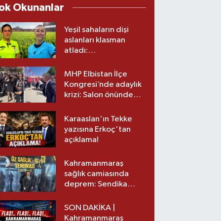
ok Okunanlar
Yeşil sahaların dişi
aslanları klasman
atladı:
Kahramanmaraş’tan
üst lige iki transfer!
MHP Elbistan İlçe
Kongresi’nde adaylık
krizi: Salon önünde
biber gazlı müdahale
Karaaslan'ın Tekke
yazısına Erkoç'tan
açıklama!
Kahramanmaraş
sağlık camiasında
deprem: Sendika
başkanı istifa etti
SON DAKİKA |
Kahramanmaraş