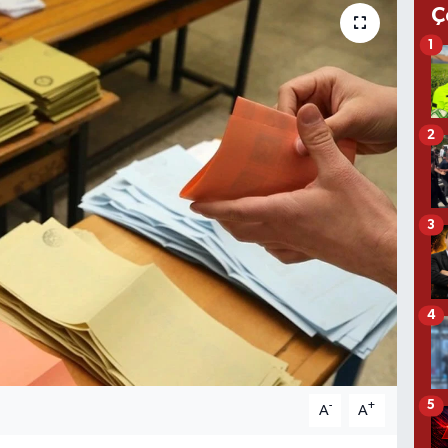
Ç
1
2
3
4
5
-
+
A
A