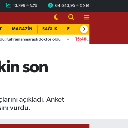
13.799
64.643,95
%
70
%
0.16
T
MAGAZİN
SAĞLIK
EĞİTİM
YAŞAM
DÜN
maraşlı doktor öldü
15:48
Onikişubat’ta ücretsiz üniversite k
kin son
arını açıkladı. Anket
ını vurdu.