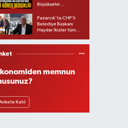
Büyükşehir
Belediyesinde iki
görev değişikliği!
Pazarcık'ta CHP’li
Belediye Başkanı
Haydar İkizler tüm
ekibiyle istifa etti! İşte
yeni partisi
nket
konomiden memnun
usunuz?
Ankete Katıl