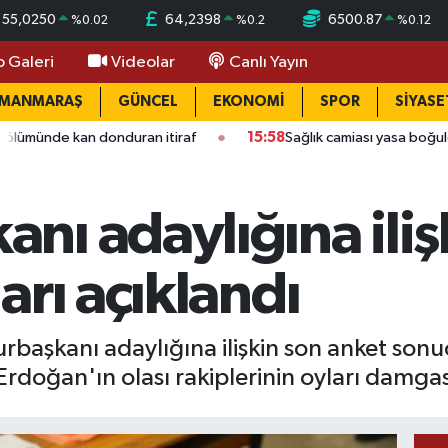
55,0250
64,2398
6500.87
%
0.02
%
0.2
%
0.12
o Galeri
Videolar
Canlı Yayın
AMANMARAŞ
GÜNCEL
EKONOMİ
SPOR
SİYASE
n donduran itiraf
15:58
Sağlık camiası yasa boğuldu: Kahraman
ı adaylığına iliş
arı açıklandı
aşkanı adaylığına ilişkin son anket sonuçl
doğan'ın olası rakiplerinin oyları damgas