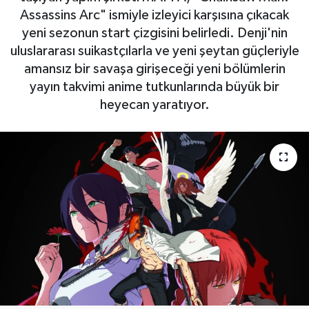
Assassins Arc" ismiyle izleyici karşısına çıkacak
SAĞLIK
yeni sezonun start çizgisini belirledi. Denji'nin
uluslararası suikastçılarla ve yeni şeytan güçleriyle
EĞİTİM
amansız bir savaşa girişeceği yeni bölümlerin
yayın takvimi anime tutkunlarında büyük bir
BÖLGE
heyecan yaratıyor.
KEŞFET
POPÜLER
DÜNYA
TREND
MEDYA
OTOMOTİV