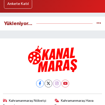
Ankete Katıl
Yükleniyor...
Kahramanmaraş Nöbetçi
Kahramanmaraş Hava