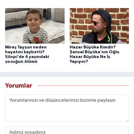
Miraç Tayşun neden
Hazar Büyüka Kimdir?
hayatını kaybetti?
Şansal Büyüka’nın Oğlu
Silopi’de 4 yaşındaki
Hazar Büyüka Ne İş
çocuğun ölümü
Yapıyor?
Yorumlar