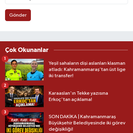
Gönder
Çok Okunanlar
1
Yeşil sahaların dişi aslanları klasman
atladı: Kahramanmaraş’tan üst lige
iki transfer!
2
Karaaslan'ın Tekke yazısına
Erkoç'tan açıklama!
3
SON DAKİKA | Kahramanmaraş
Büyükşehir Belediyesinde iki görev
değişikliği!