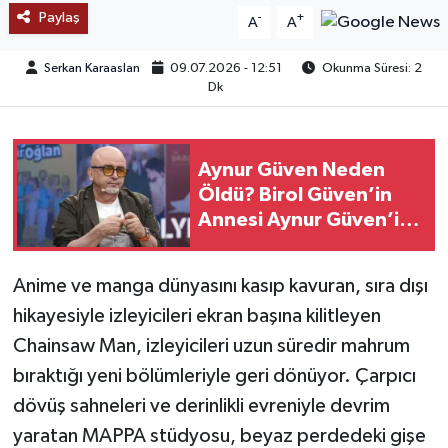
Paylaş
-
+
A
A
TEKNOLOJİ
Serkan Karaaslan
09.07.2026 - 12:51
Okunma Süresi: 2
Dk
YAŞAM
KÜLTÜR SANAT
Aynur Güven Neden
Öldü? Birol Güven’in
Annesi Aynur Güven’in
Cenaze Detayları
Anime ve manga dünyasını kasıp kavuran, sıra dışı
hikayesiyle izleyicileri ekran başına kilitleyen
Chainsaw Man, izleyicileri uzun süredir mahrum
bıraktığı yeni bölümleriyle geri dönüyor. Çarpıcı
dövüş sahneleri ve derinlikli evreniyle devrim
yaratan MAPPA stüdyosu, beyaz perdedeki gişe