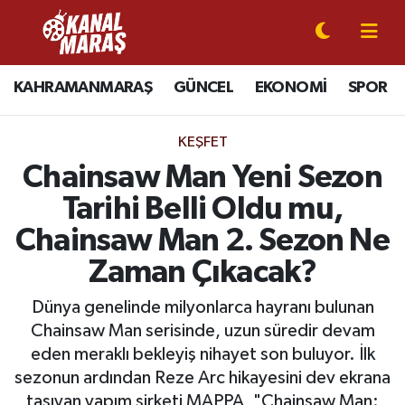
CANLI YAYIN
Kahramanmaraş Nöbetçi Eczaneler
KAHRAMANMARAŞ
GÜNCEL
EKONOMİ
SPOR
KAHRAMANMARAŞ
Kahramanmaraş Hava Durumu
KEŞFET
GÜNCEL
Kahramanmaraş Namaz Vakitleri
Chainsaw Man Yeni Sezon
Tarihi Belli Oldu mu,
SPOR
Kahramanmaraş Trafik Yoğunluk Haritası
Chainsaw Man 2. Sezon Ne
SİYASET
Süper Lig Puan Durumu ve Fikstür
Zaman Çıkacak?
EKONOMİ
Tüm Manşetler
Dünya genelinde milyonlarca hayranı bulunan
Chainsaw Man serisinde, uzun süredir devam
GÜNDEM
Son Dakika Haberleri
eden meraklı bekleyiş nihayet son buluyor. İlk
sezonun ardından Reze Arc hikayesini dev ekrana
MAGAZİN
Haber Arşivi
taşıyan yapım şirketi MAPPA, "Chainsaw Man: