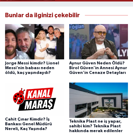
Bunlar da ilginizi çekebilir
Jorge Messi kimdir? Lionel
Aynur Güven Neden Öldü?
Messi’nin babası neden
Birol Güven’in Annesi Aynur
öldü, kaç yaşındaydı?
Güven’in Cenaze Detayları
Cahit Çınar Kimdir? İş
Teknika Plast ne iş yapar,
Bankası Genel Müdürü
sahibi kim? Teknika Plast
Nereli, Kaç Yaşında?
hakkında merak edilenler