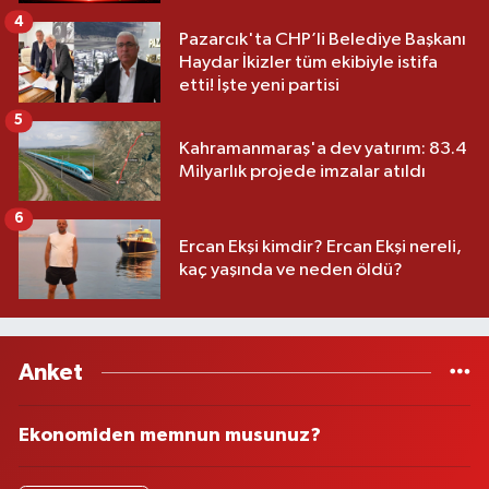
4
Pazarcık'ta CHP’li Belediye Başkanı
Haydar İkizler tüm ekibiyle istifa
etti! İşte yeni partisi
5
Kahramanmaraş'a dev yatırım: 83.4
Milyarlık projede imzalar atıldı
6
Ercan Ekşi kimdir? Ercan Ekşi nereli,
kaç yaşında ve neden öldü?
Anket
Ekonomiden memnun musunuz?