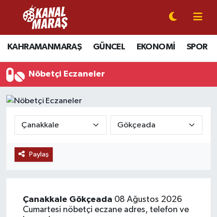
CANLI YAYIN
Kahramanmaraş Nöbetçi Eczaneler
KAHRAMANMARAŞ
GÜNCEL
EKONOMİ
SPOR
KAHRAMANMARAŞ
Kahramanmaraş Hava Durumu
Nöbetçi Eczaneler
GÜNCEL
Kahramanmaraş Namaz Vakitleri
SPOR
Kahramanmaraş Trafik Yoğunluk Haritası
SİYASET
Süper Lig Puan Durumu ve Fikstür
Paylaş
EKONOMİ
Tüm Manşetler
GÜNDEM
Son Dakika Haberleri
Çanakkale
Gökçeada
08 Ağustos 2026
MAGAZİN
Haber Arşivi
Cumartesi nöbetçi eczane adres, telefon ve