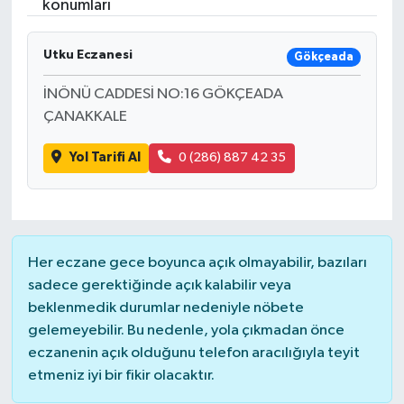
konumları
SAĞLIK
Utku Eczanesi
Gökçeada
EĞİTİM
İNÖNÜ CADDESİ NO:16 GÖKÇEADA
ÇANAKKALE
BÖLGE
Yol Tarifi Al
0 (286) 887 42 35
KEŞFET
POPÜLER
DÜNYA
Her eczane gece boyunca açık olmayabilir, bazıları
sadece gerektiğinde açık kalabilir veya
beklenmedik durumlar nedeniyle nöbete
TREND
gelemeyebilir. Bu nedenle, yola çıkmadan önce
eczanenin açık olduğunu telefon aracılığıyla teyit
MEDYA
etmeniz iyi bir fikir olacaktır.
OTOMOTİV