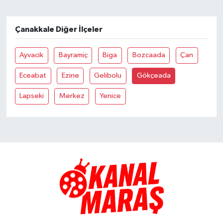
TEKNOLOJİ
Çanakkale Diğer İlçeler
YAŞAM
Ayvacik
Bayramiç
Biga
Bozcaada
Çan
KÜLTÜR SANAT
Eceabat
Ezine
Gelibolu
Gökçeada
Lapseki
Merkez
Yenice