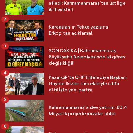
atladı: Kahramanmaraş’tan üst lige
iki transfer!
2
Karaaslan'ın Tekke yazısına
Erkoç'tan açıklama!
3
SON DAKİKA | Kahramanmaraş
Büyükşehir Belediyesinde iki görev
değişikliği!
4
Pazarcık'ta CHP’li Belediye Başkanı
Haydar İkizler tüm ekibiyle istifa
etti! İşte yeni partisi
5
Kahramanmaraş'a dev yatırım: 83.4
Milyarlık projede imzalar atıldı
6