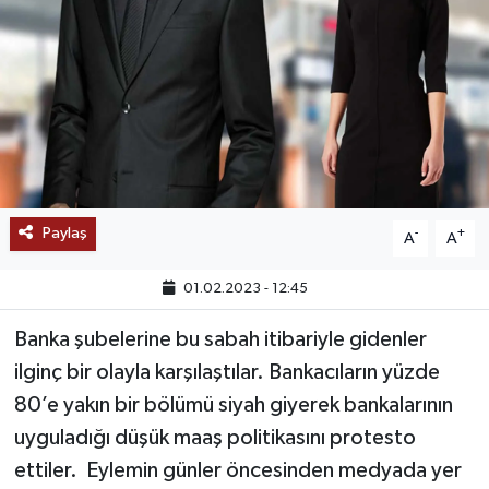
SAĞLIK
EĞİTİM
BÖLGE
KEŞFET
Paylaş
-
+
A
A
POPÜLER
01.02.2023 - 12:45
DÜNYA
Banka şubelerine bu sabah itibariyle gidenler
ilginç bir olayla karşılaştılar. Bankacıların yüzde
TREND
80’e yakın bir bölümü siyah giyerek bankalarının
MEDYA
uyguladığı düşük maaş politikasını protesto
ettiler. Eylemin günler öncesinden medyada yer
OTOMOTİV