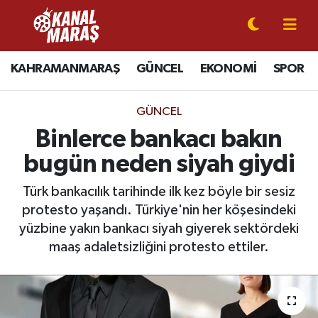
CANLI YAYIN
Kahramanmaraş Nöbetçi Eczaneler
KAHRAMANMARAŞ
GÜNCEL
EKONOMİ
SPOR
KAHRAMANMARAŞ
Kahramanmaraş Hava Durumu
GÜNCEL
GÜNCEL
Kahramanmaraş Namaz Vakitleri
Binlerce bankacı bakın
bugün neden siyah giydi
SPOR
Kahramanmaraş Trafik Yoğunluk Haritası
Türk bankacılık tarihinde ilk kez böyle bir sesiz
SİYASET
Süper Lig Puan Durumu ve Fikstür
protesto yaşandı. Türkiye'nin her köşesindeki
yüzbine yakın bankacı siyah giyerek sektördeki
EKONOMİ
Tüm Manşetler
maaş adaletsizliğini protesto ettiler.
GÜNDEM
Son Dakika Haberleri
MAGAZİN
Haber Arşivi