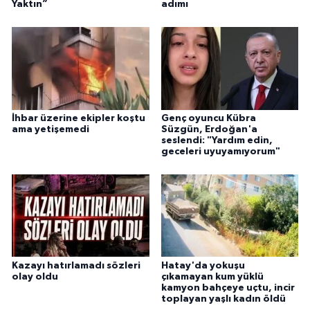
Yaktın”
adımı
İhbar üzerine ekipler koştu
Genç oyuncu Kübra
ama yetişemedi
Süzgün, Erdoğan'a
seslendi: "Yardım edin,
geceleri uyuyamıyorum"
Kazayı hatırlamadı sözleri
Hatay'da yokuşu
olay oldu
çıkamayan kum yüklü
kamyon bahçeye uçtu, incir
toplayan yaşlı kadın öldü