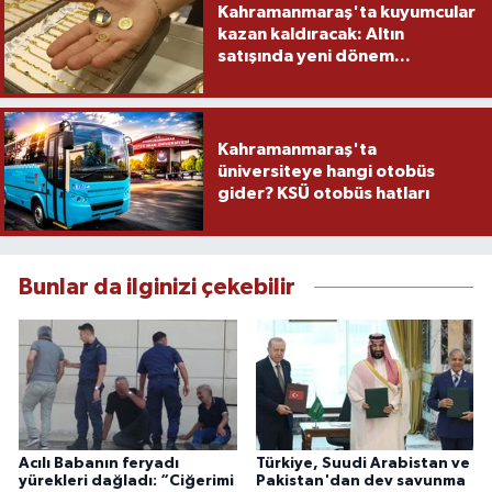
Kahramanmaraş'ta kuyumcular
kazan kaldıracak: Altın
satışında yeni dönem...
Kahramanmaraş'ta
üniversiteye hangi otobüs
gider? KSÜ otobüs hatları
Bunlar da ilginizi çekebilir
Acılı Babanın feryadı
Türkiye, Suudi Arabistan ve
yürekleri dağladı: “Ciğerimi
Pakistan'dan dev savunma