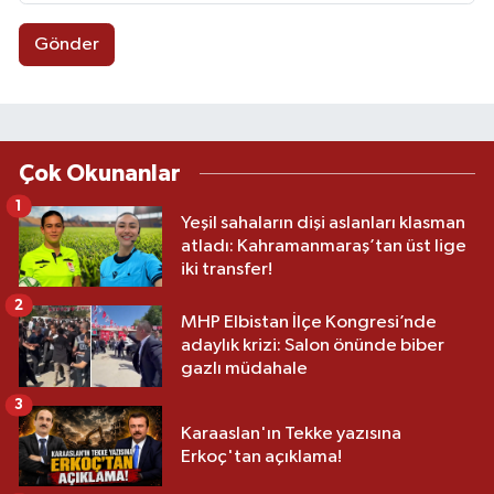
Gönder
Çok Okunanlar
1
Yeşil sahaların dişi aslanları klasman
atladı: Kahramanmaraş’tan üst lige
iki transfer!
2
MHP Elbistan İlçe Kongresi’nde
adaylık krizi: Salon önünde biber
gazlı müdahale
3
Karaaslan'ın Tekke yazısına
Erkoç'tan açıklama!