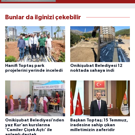
Bunlar da ilginizi çekebilir
Hanifi Toptaş park
Onikişubat Belediyesi 12
projelerini yerinde inceledi
noktada sahaya indi
Onikişubat Belediyesi’nden
Başkan Toptaş; 15 Temmuz,
yaz Kur’an kurslarına
iradesine sahip çıkan
‘Camiler Çiçek Açtı’ ile
milletimizin zaferidir
anlamlı destek