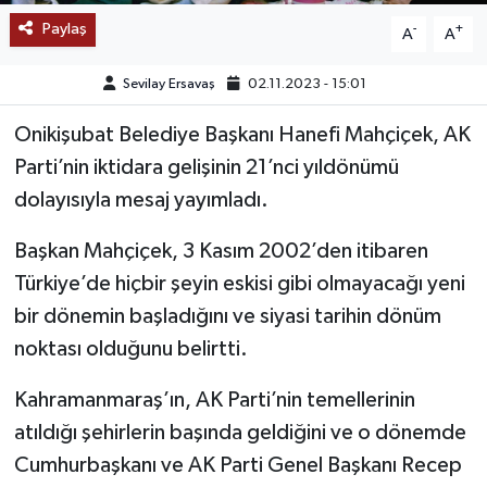
Paylaş
-
+
A
A
TEKNOLOJİ
Sevilay Ersavaş
02.11.2023 - 15:01
YAŞAM
Onikişubat Belediye Başkanı Hanefi Mahçiçek, AK
KÜLTÜR SANAT
Parti’nin iktidara gelişinin 21’nci yıldönümü
dolayısıyla mesaj yayımladı.
Başkan Mahçiçek, 3 Kasım 2002’den itibaren
Türkiye’de hiçbir şeyin eskisi gibi olmayacağı yeni
bir dönemin başladığını ve siyasi tarihin dönüm
noktası olduğunu belirtti.
Kahramanmaraş’ın, AK Parti’nin temellerinin
atıldığı şehirlerin başında geldiğini ve o dönemde
Cumhurbaşkanı ve AK Parti Genel Başkanı Recep