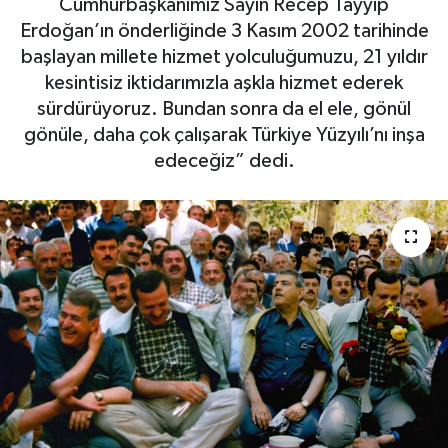
Cumhurbaşkanımız Sayın Recep Tayyip
Erdoğan’ın önderliğinde 3 Kasım 2002 tarihinde
SAĞLIK
başlayan millete hizmet yolculuğumuzu, 21 yıldır
kesintisiz iktidarımızla aşkla hizmet ederek
EĞİTİM
sürdürüyoruz. Bundan sonra da el ele, gönül
gönüle, daha çok çalışarak Türkiye Yüzyılı’nı inşa
BÖLGE
edeceğiz” dedi.
KEŞFET
POPÜLER
DÜNYA
TREND
MEDYA
OTOMOTİV