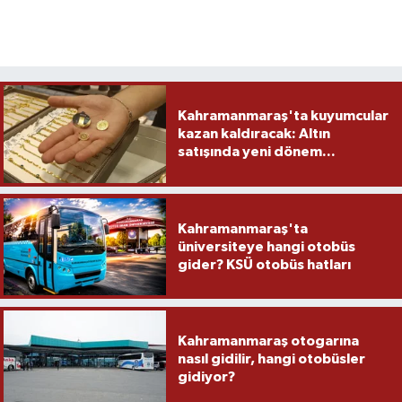
Kahramanmaraş'ta kuyumcular
kazan kaldıracak: Altın
satışında yeni dönem...
Kahramanmaraş'ta
üniversiteye hangi otobüs
gider? KSÜ otobüs hatları
Kahramanmaraş otogarına
nasıl gidilir, hangi otobüsler
gidiyor?