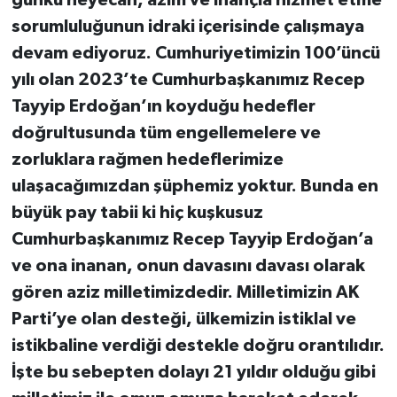
günkü heyecan, azim ve inançla hizmet etme
sorumluluğunun idraki içerisinde çalışmaya
devam ediyoruz. Cumhuriyetimizin 100’üncü
yılı olan 2023’te Cumhurbaşkanımız Recep
Tayyip Erdoğan’ın koyduğu hedefler
doğrultusunda tüm engellemelere ve
zorluklara rağmen hedeflerimize
ulaşacağımızdan şüphemiz yoktur. Bunda en
büyük pay tabii ki hiç kuşkusuz
Cumhurbaşkanımız Recep Tayyip Erdoğan’a
ve ona inanan, onun davasını davası olarak
gören aziz milletimizdedir. Milletimizin AK
Parti’ye olan desteği, ülkemizin istiklal ve
istikbaline verdiği destekle doğru orantılıdır.
İşte bu sebepten dolayı 21 yıldır olduğu gibi