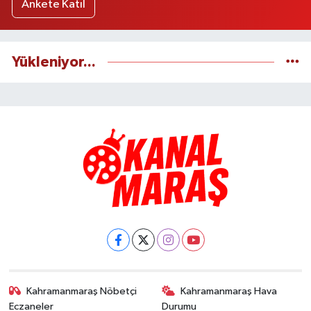
Ankete Katıl
Yükleniyor...
Kahramanmaraş Nöbetçi
Kahramanmaraş Hava
Eczaneler
Durumu