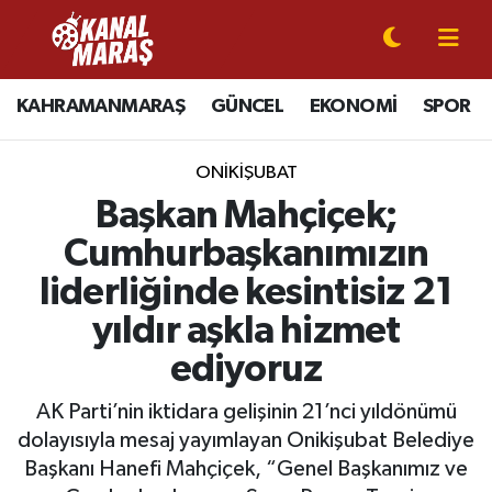
CANLI YAYIN
Kahramanmaraş Nöbetçi Eczaneler
KAHRAMANMARAŞ
GÜNCEL
EKONOMİ
SPOR
KAHRAMANMARAŞ
Kahramanmaraş Hava Durumu
ONİKİŞUBAT
GÜNCEL
Kahramanmaraş Namaz Vakitleri
Başkan Mahçiçek;
Cumhurbaşkanımızın
SPOR
Kahramanmaraş Trafik Yoğunluk Haritası
liderliğinde kesintisiz 21
SİYASET
Süper Lig Puan Durumu ve Fikstür
yıldır aşkla hizmet
ediyoruz
EKONOMİ
Tüm Manşetler
AK Parti’nin iktidara gelişinin 21’nci yıldönümü
GÜNDEM
Son Dakika Haberleri
dolayısıyla mesaj yayımlayan Onikişubat Belediye
Başkanı Hanefi Mahçiçek, “Genel Başkanımız ve
MAGAZİN
Haber Arşivi