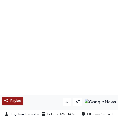
SAĞLIK
EĞİTİM
BÖLGE
KEŞFET
POPÜLER
DÜNYA
TREND
Paylaş
-
+
A
A
MEDYA
Tolgahan Karaaslan
17.06.2026 - 14:56
Okunma Süresi: 1
OTOMOTİV