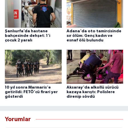
Şanlıurfa’da hastane
Adana'da oto tamircisinde
bahçesinde dehşet: 1'i
sır ölüm: Genç kadın ve
çocuk 2 yaralı
esnaf ölü bulundu
10 yıl sonra Marmaris'e
Aksaray'da alkollü sürücü
getirildi: FETÖ'cü firari yer
kazaya karıştı: Polislere
gösterdi
direnip sövdü
Yorumlar