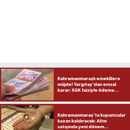
Kahramanmaraşlı emeklilere
müjde! Yargıtay’dan emsal
karar: SGK faiziyle ödeme
yapacak
Kahramanmaraş'ta kuyumcular
kazan kaldıracak: Altın
satışında yeni dönem...