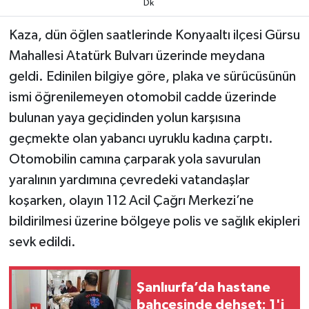
Dk
TEKNOLOJİ
Kaza, dün öğlen saatlerinde Konyaaltı ilçesi Gürsu
Mahallesi Atatürk Bulvarı üzerinde meydana
YAŞAM
geldi. Edinilen bilgiye göre, plaka ve sürücüsünün
ismi öğrenilemeyen otomobil cadde üzerinde
KÜLTÜR SANAT
bulunan yaya geçidinden yolun karşısına
geçmekte olan yabancı uyruklu kadına çarptı.
Otomobilin camına çarparak yola savurulan
yaralının yardımına çevredeki vatandaşlar
koşarken, olayın 112 Acil Çağrı Merkezi’ne
bildirilmesi üzerine bölgeye polis ve sağlık ekipleri
sevk edildi.
Şanlıurfa’da hastane
bahçesinde dehşet: 1'i