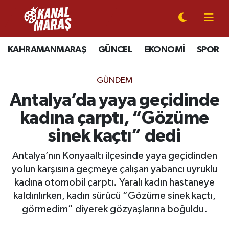
CANLI YAYIN
Kahramanmaraş Nöbetçi Eczaneler
KAHRAMANMARAŞ
GÜNCEL
EKONOMİ
SPOR
KAHRAMANMARAŞ
Kahramanmaraş Hava Durumu
GÜNDEM
GÜNCEL
Kahramanmaraş Namaz Vakitleri
Antalya’da yaya geçidinde
kadına çarptı, “Gözüme
SPOR
Kahramanmaraş Trafik Yoğunluk Haritası
sinek kaçtı” dedi
SİYASET
Süper Lig Puan Durumu ve Fikstür
Antalya’nın Konyaaltı ilçesinde yaya geçidinden
yolun karşısına geçmeye çalışan yabancı uyruklu
EKONOMİ
Tüm Manşetler
kadına otomobil çarptı. Yaralı kadın hastaneye
kaldırılırken, kadın sürücü “Gözüme sinek kaçtı,
GÜNDEM
Son Dakika Haberleri
görmedim” diyerek gözyaşlarına boğuldu.
MAGAZİN
Haber Arşivi