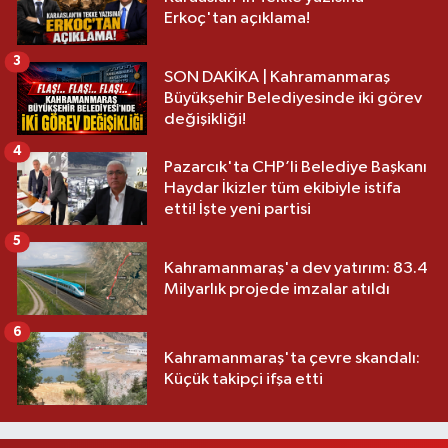
Erkoç'tan açıklama!
3
SON DAKİKA | Kahramanmaraş
Büyükşehir Belediyesinde iki görev
değişikliği!
4
Pazarcık'ta CHP’li Belediye Başkanı
Haydar İkizler tüm ekibiyle istifa
etti! İşte yeni partisi
5
Kahramanmaraş'a dev yatırım: 83.4
Milyarlık projede imzalar atıldı
6
Kahramanmaraş'ta çevre skandalı:
Küçük takipçi ifşa etti