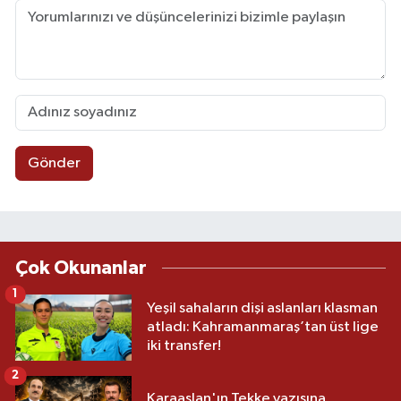
Gönder
Çok Okunanlar
1
Yeşil sahaların dişi aslanları klasman
atladı: Kahramanmaraş’tan üst lige
iki transfer!
2
Karaaslan'ın Tekke yazısına