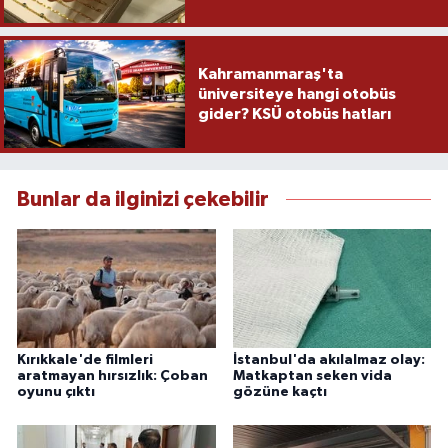
Kahramanmaraş'ta
üniversiteye hangi otobüs
gider? KSÜ otobüs hatları
Bunlar da ilginizi çekebilir
Kırıkkale'de filmleri
İstanbul'da akılalmaz olay:
aratmayan hırsızlık: Çoban
Matkaptan seken vida
oyunu çıktı
gözüne kaçtı