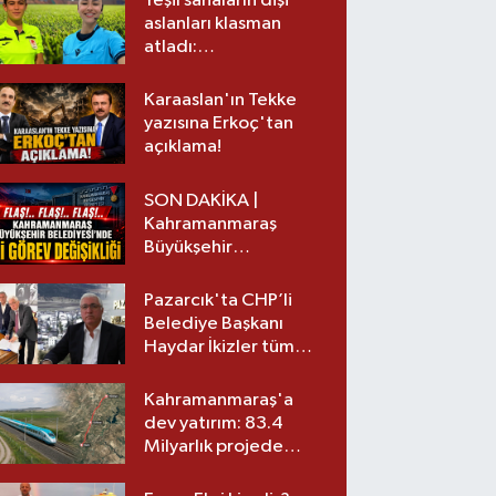
Yeşil sahaların dişi
aslanları klasman
atladı:
Kahramanmaraş’tan
üst lige iki transfer!
Karaaslan'ın Tekke
yazısına Erkoç'tan
açıklama!
SON DAKİKA |
Kahramanmaraş
Büyükşehir
Belediyesinde iki
görev değişikliği!
Pazarcık'ta CHP’li
Belediye Başkanı
Haydar İkizler tüm
ekibiyle istifa etti! İşte
yeni partisi
Kahramanmaraş'a
dev yatırım: 83.4
Milyarlık projede
imzalar atıldı