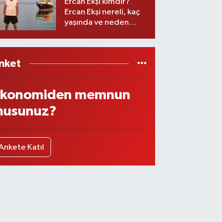
Ercan Ekşi kimdir?
Ercan Ekşi nereli, kaç
yaşında ve neden
öldü?
nket
konomiden memnun
usunuz?
Ankete Katıl