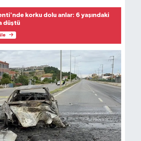
enti'nde korku dolu anlar: 6 yaşındaki
a düştü
üle