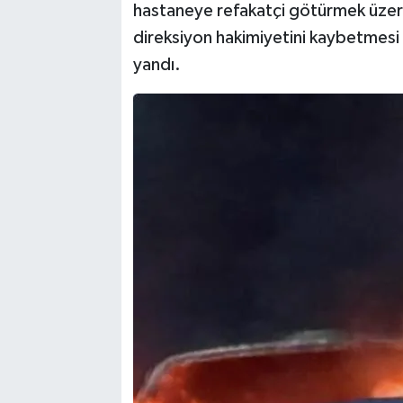
hastaneye refakatçi götürmek üzer
direksiyon hakimiyetini kaybetmesi 
TEKNOLOJİ
yandı.
YAŞAM
KÜLTÜR SANAT