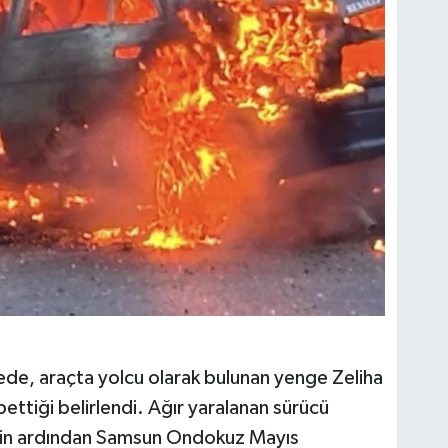
emede, araçta yolcu olarak bulunan yenge Zeliha
ettiği belirlendi. Ağır yaralanan sürücü
in ardından Samsun Ondokuz Mayıs