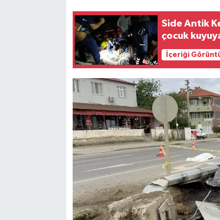
Side Antik K
çocuk kuyuy
İçeriği Görünt