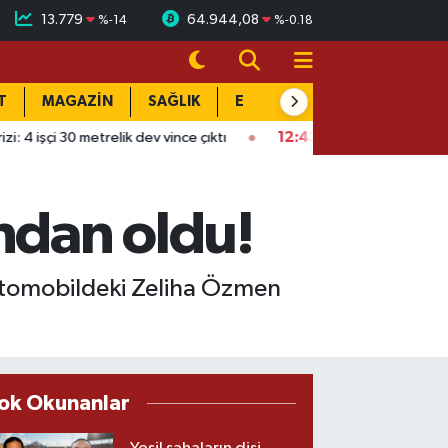
13.779
64.944,08
%
-14
%
-0.18
T
MAGAZİN
SAĞLIK
EĞİTİM
YAŞAM
DÜN
dev vince çıktı
12:43
Kırıkkale'de filmleri aratmayan hırsızlık: 
ndan oldu!
 otomobildeki Zeliha Özmen
ok Okunanlar