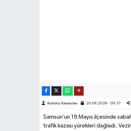
SAĞLIK
EĞİTİM
BÖLGE
KEŞFET
POPÜLER
DÜNYA
TREND
Kurtuluş Karaaslan
20.06.2026 - 09:37
MEDYA
Samsun’un 19 Mayıs ilçesinde sabah
trafik kazası yürekleri dağladı. Vezi
OTOMOTİV