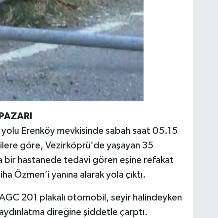
PAZARI
p yolu Erenköy mevkisinde sabah saat 05.15
lgilere göre, Vezirköprü'de yaşayan 35
bir hastanede tedavi gören eşine refakat
iha Özmen’i yanına alarak yola çıktı.
C 201 plakalı otomobil, seyir halindeyken
 aydınlatma direğine şiddetle çarptı.