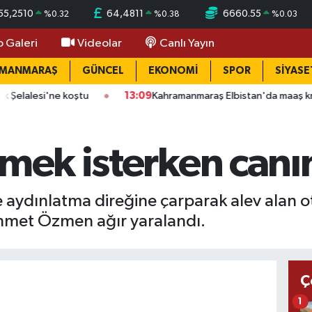
55,2510
64,4811
6660.55
%
0.32
%
0.38
%
0.03
o Galeri
Videolar
Canlı Yayın
AMANMARAŞ
GÜNCEL
EKONOMİ
SPOR
SİYASE
13:09
Kahramanmaraş Elbistan'da maaş krizi: 4 işçi 30 metrelik 
tmek isterken canı
e aydınlatma direğine çarparak alev alan
ehmet Özmen ağır yaralandı.
Ç
1