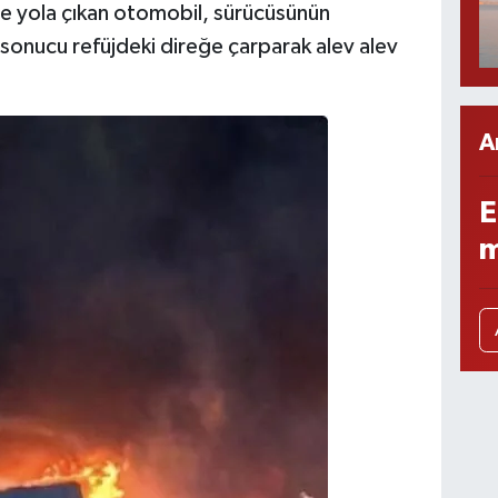
e yola çıkan otomobil, sürücüsünün
sonucu refüjdeki direğe çarparak alev alev
A
E
m