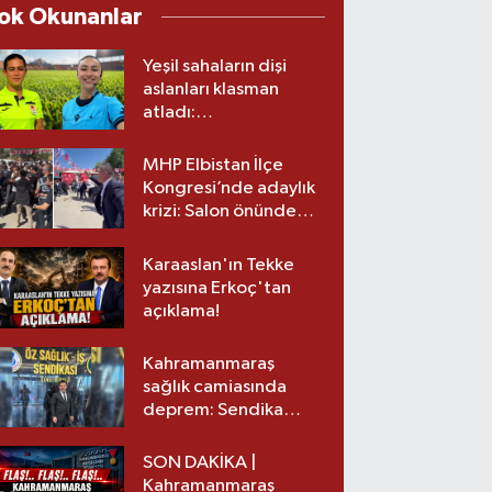
ok Okunanlar
Yeşil sahaların dişi
aslanları klasman
atladı:
Kahramanmaraş’tan
üst lige iki transfer!
MHP Elbistan İlçe
Kongresi’nde adaylık
krizi: Salon önünde
biber gazlı müdahale
Karaaslan'ın Tekke
yazısına Erkoç'tan
açıklama!
Kahramanmaraş
sağlık camiasında
deprem: Sendika
başkanı istifa etti
SON DAKİKA |
Kahramanmaraş