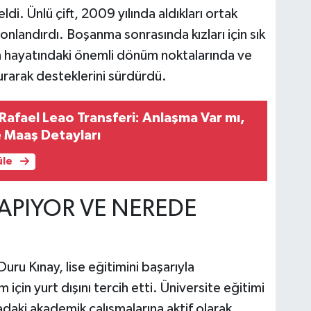
di. Ünlü çift, 2009 yılında aldıkları ortak
i sonlandırdı. Boşanma sonrasında kızları için sık
y'ın hayatındaki önemli dönüm noktalarında ve
rarak desteklerini sürdürdü.
Rafael Leao Transferi: Anlaşma Var mı,
 Maaş Detayları
üle
YAPIYOR VE NEREDE
ru Kınay, lise eğitimini başarıyla
in yurt dışını tercih etti. Üniversite eğitimi
radaki akademik çalışmalarına aktif olarak