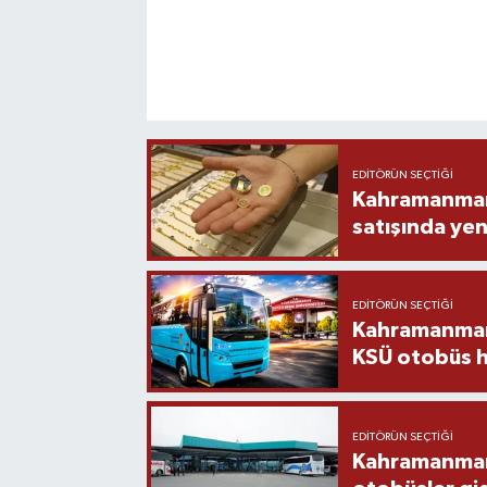
EDITÖRÜN SEÇTIĞI
Kahramanmara
satışında yen
EDITÖRÜN SEÇTIĞI
Kahramanmara
KSÜ otobüs h
EDITÖRÜN SEÇTIĞI
Kahramanmaraş