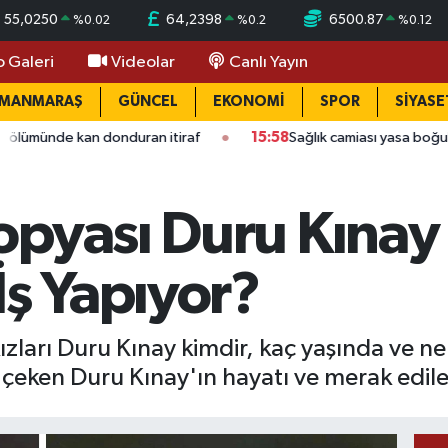
55,0250
64,2398
6500.87
%
0.02
%
0.2
%
0.12
o Galeri
Videolar
Canlı Yayın
AMANMARAŞ
GÜNCEL
EKONOMİ
SPOR
SİYASE
donduran itiraf
15:58
Sağlık camiası yasa boğuldu: Kahramanma
opyası Duru Kınay 
İş Yapıyor?
zları Duru Kınay kimdir, kaç yaşında ve n
 çeken Duru Kınay'ın hayatı ve merak edil