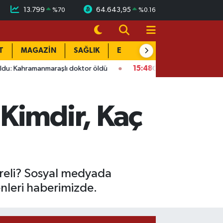
13.799
64.643,95
%
70
%
0.16
T
MAGAZİN
SAĞLIK
EĞİTİM
YAŞAM
DÜN
raşlı doktor öldü
15:48
Onikişubat’ta ücretsiz üniversite ku
Kimdir, Kaç
ereli? Sosyal medyada
enleri haberimizde.