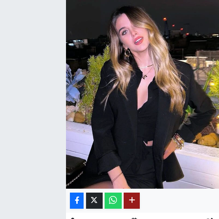
SAĞLIK
EĞİTİM
BÖLGE
KEŞFET
POPÜLER
DÜNYA
TREND
MEDYA
OTOMOTİV