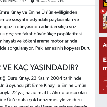
7.06.2026 - 16:37
Okunma Süresi: 2 Dk
6
Emre Kınay ve Emine Ün'ün evliliğinden
emde sosyal medyadaki paylaşımları ve
e magazin dünyasında adından sıkça söz
luk geçiren fakat büyüdükçe popülaritesi
im hayatı ve kökeni arama motorlarında
A
kilde sorgulanıyor. Peki annesinin kopyası Duru
E
 VE KAÇ YAŞINDADIR?
m
tiği Duru Kınay, 23 Kasım 2004 tarihinde
 Ünlü oyuncu çift Emre Kınay ile Emine Ün'ün
barıyla 22 yaşına adım attı. Akrep burcu olan
mine Ün'e daha çok benzemesiyle ve duru
yor. Sosyal medya platformlarında paylaştığı