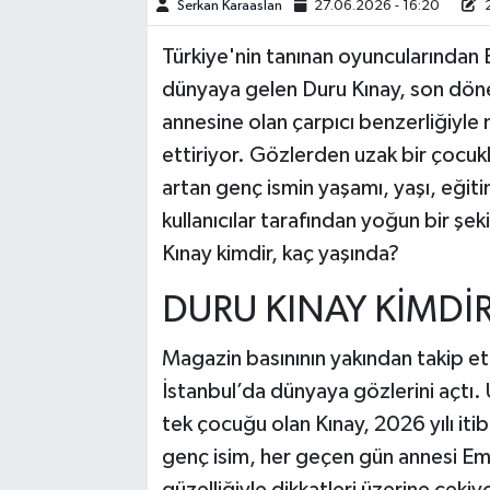
Serkan Karaaslan
27.06.2026 - 16:20
2
TEKNOLOJİ
Türkiye'nin tanınan oyuncularından 
dünyaya gelen Duru Kınay, son dön
YAŞAM
annesine olan çarpıcı benzerliğiyl
ettiriyor. Gözlerden uzak bir çocuk
KÜLTÜR SANAT
artan genç ismin yaşamı, yaşı, eğit
kullanıcılar tarafından yoğun bir şe
Kınay kimdir, kaç yaşında?
DURU KINAY KİMDİR
Magazin basınının yakından takip et
İstanbul’da dünyaya gözlerini açtı.
tek çocuğu olan Kınay, 2026 yılı iti
genç isim, her geçen gün annesi E
güzelliğiyle dikkatleri üzerine çeki