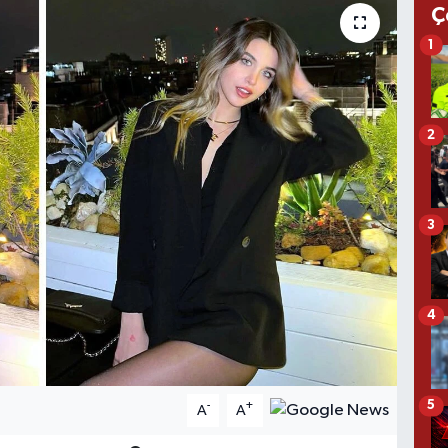
Ç
1
2
3
4
5
-
+
A
A