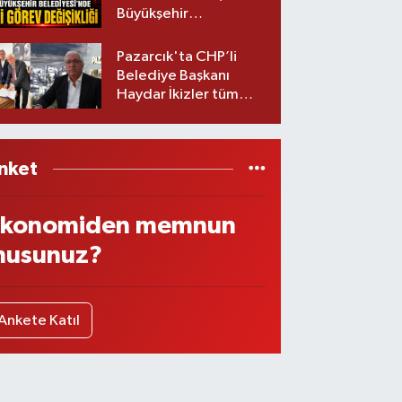
Büyükşehir
Belediyesinde iki
görev değişikliği!
Pazarcık'ta CHP’li
Belediye Başkanı
Haydar İkizler tüm
ekibiyle istifa etti! İşte
yeni partisi
nket
konomiden memnun
usunuz?
Ankete Katıl