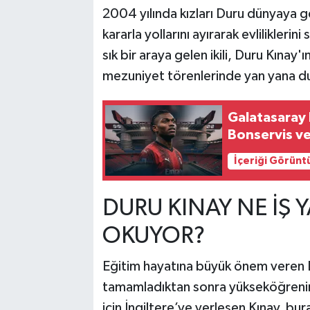
2004 yılında kızları Duru dünyaya gel
kararla yollarını ayırarak evliliklerin
sık bir araya gelen ikili, Duru Kına
mezuniyet törenlerinde yan yana du
Galatasaray 
Bonservis ve
İçeriği Görünt
DURU KINAY NE İŞ 
OKUYOR?
Eğitim hayatına büyük önem veren Du
tamamladıktan sonra yükseköğrenim iç
için İngiltere’ye yerleşen Kınay, bu