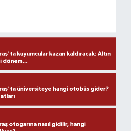
ş'ta kuyumcular kazan kaldıracak: Altın
i dönem...
ş'ta üniversiteye hangi otobüs gider?
atları
 otogarına nasıl gidilir, hangi