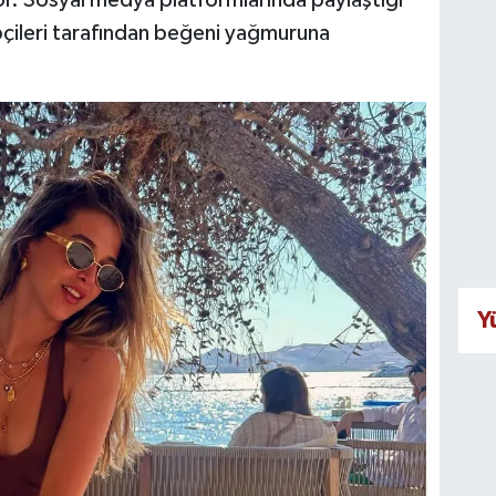
pçileri tarafından beğeni yağmuruna
Y