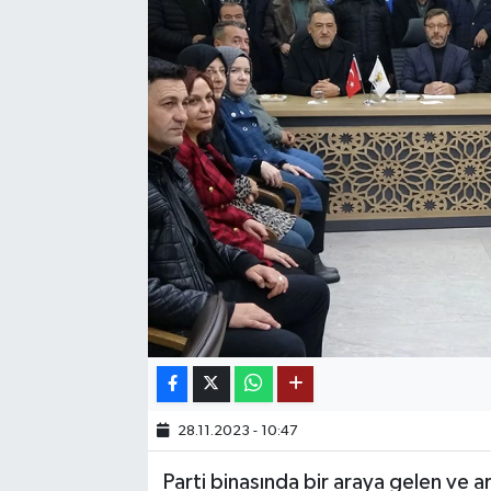
SAĞLIK
EĞİTİM
BÖLGE
KEŞFET
POPÜLER
DÜNYA
TREND
MEDYA
28.11.2023 - 10:47
Parti binasında bir araya gelen ve 
OTOMOTİV