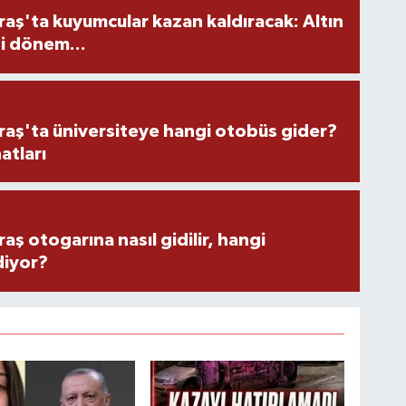
ş'ta kuyumcular kazan kaldıracak: Altın
i dönem...
ş'ta üniversiteye hangi otobüs gider?
atları
 otogarına nasıl gidilir, hangi
diyor?