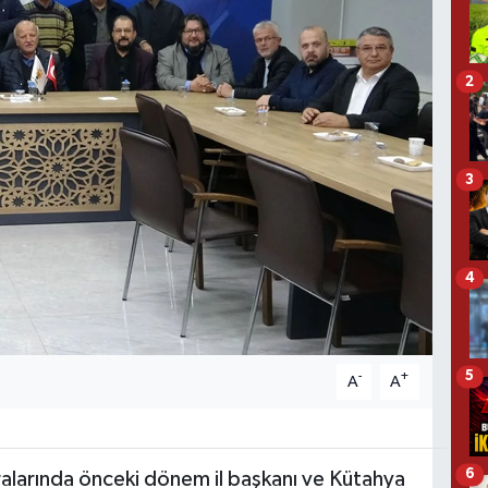
2
3
4
5
-
+
A
A
6
aralarında önceki dönem il başkanı ve Kütahya