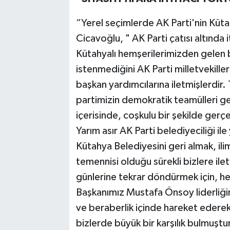
“Yerel seçimlerde AK Parti'nin Kütahy
Cicavoğlu, " AK Parti çatısı altında
Kütahyalı hemşerilerimizden gelen bu
istenmediğini AK Parti milletvekille
başkan yardımcılarına iletmişlerdir.
partimizin demokratik teamülleri ge
içerisinde, coşkulu bir şekilde gerç
Yarım asır AK Parti belediyeciliği il
Kütahya Belediyesini geri almak, ili
temennisi olduğu sürekli bizlere il
günlerine tekrar döndürmek için, he
Başkanımız Mustafa Önsoy liderliğinde
ve beraberlik içinde hareket ederek 
bizlerde büyük bir karşılık bulmuştur"