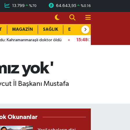
13.799
64.643,95
%
70
%
0.16
T
MAGAZİN
SAĞLIK
EĞİTİM
YAŞAM
DÜN
maraşlı doktor öldü
15:48
Onikişubat’ta ücretsiz üniversite k
ımız yok'
vcut İl Başkanı Mustafa
ok Okunanlar