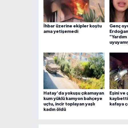
İhbar üzerine ekipler koştu
Genç oy
ama yetişemedi
Erdoğan'
"Yardım 
uyuyamı
Hatay'da yokuşu çıkamayan
Eşini ve
kum yüklü kamyon bahçeye
kaybetti
uçtu, incir toplayan yaşlı
kafaya ça
kadın öldü