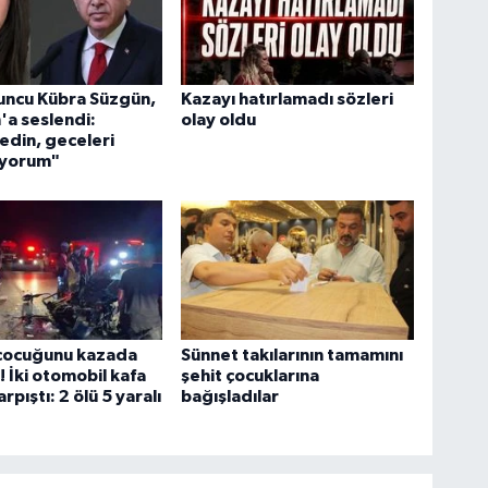
uncu Kübra Süzgün,
Kazayı hatırlamadı sözleri
a seslendi:
olay oldu
edin, geceleri
yorum"
 çocuğunu kazada
Sünnet takılarının tamamını
! İki otomobil kafa
şehit çocuklarına
rpıştı: 2 ölü 5 yaralı
bağışladılar