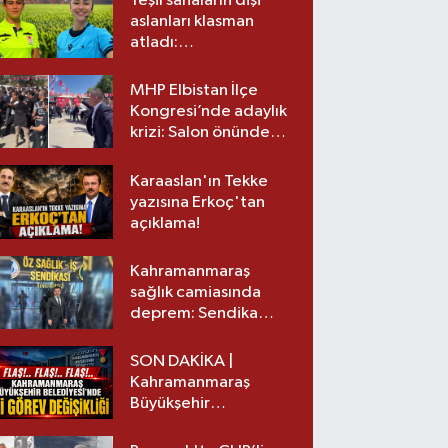
Yeşil sahaların dişi
aslanları klasman
atladı:
Kahramanmaraş’tan
üst lige iki transfer!
MHP Elbistan İlçe
Kongresi’nde adaylık
krizi: Salon önünde
biber gazlı müdahale
Karaaslan'ın Tekke
yazısına Erkoç'tan
açıklama!
Kahramanmaraş
sağlık camiasında
deprem: Sendika
başkanı istifa etti
SON DAKİKA |
Kahramanmaraş
Büyükşehir
Belediyesinde iki
görev değişikliği!