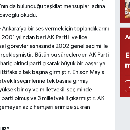
ı’nın da bulunduğu teşkilat mensupları adına
Cicavoğlu okudu.
Ankara’ya bir ses vermek için toplandıklarını
A
2001 yılından beri AK Parti il ve ilce
tsal görevler esnasında 2002 genel secimi ile
E
çekleşmiştir. Bütün bu süreçlerden AK Parti
m hariç birinci parti çıkarak büyük bir başarıya
m
ittifaksız tek başına girmiştir. En son Mayıs
tvekili seçimlerine tek başına girmiş
ksek bir oy ve milletvekili seçiminde
parti olmuş ve 3 milletvekili çıkarmıştır. AK
rgemeyen aziz hemşerilerimize şükran
TUR”