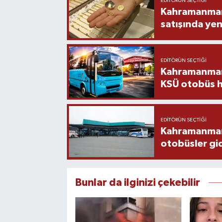
EDITÖRÜN SEÇTIĞI
Kahramanmara
satışında yen
EDITÖRÜN SEÇTIĞI
Kahramanmara
KSÜ otobüs h
EDITÖRÜN SEÇTIĞI
Kahramanmaraş
otobüsler gi
Bunlar da ilginizi çekebilir