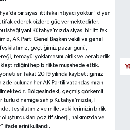
a’da bir siyasi ittifaka ihtiyacı yoktur" diyen
 ittifak ederek bizlere güç vermektedirler.
 isteği yani Kütahya’mızda siyasi bir ittifak
rimiz, AK Parti Genel Başkan vekili ve genel
 Teşkilatımız, geçtiğimiz pazar günü,
reği, temayül yoklamasını birlik ve beraberlik
ekleştirdiğini hep birlikte müşahede ettik.
Y
e yönetilen fakat 2019 yılında kaybettiğimiz
mizde bulunan her AK Partili vatandaşımızın
etilmektedir. Bölgesindeki, geçmiş görkemli
r türlü dinamiğe sahip Kütahya’mızda, İl
, teşkilatımız ve milletvekillerimizin birlik
oluşturdukları pozitif sinerji, halkımızda ve
 ifadelerini kullandı.