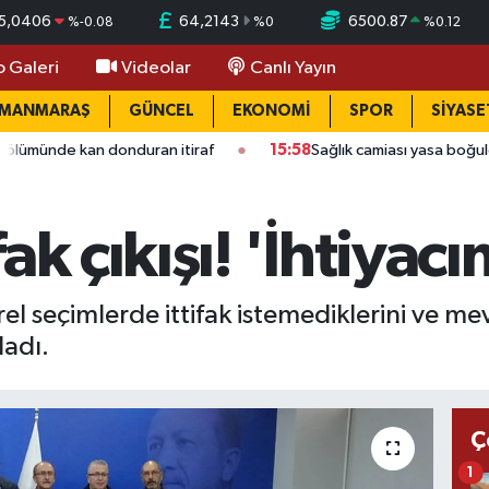
5,0406
64,2143
6500.87
%
-0.08
%
0
%
0.12
o Galeri
Videolar
Canlı Yayın
AMANMARAŞ
GÜNCEL
EKONOMİ
SPOR
SİYASE
 donduran itiraf
15:58
Sağlık camiası yasa boğuldu: Kahraman
ak çıkışı! 'İhtiyac
el seçimlerde ittifak istemediklerini ve me
ladı.
Ç
1