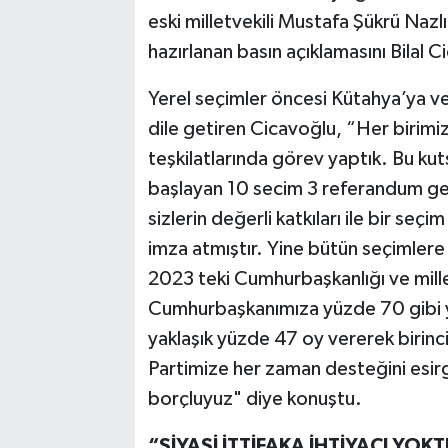
eski milletvekili Mustafa Şükrü Nazl
TEKNOLOJİ
hazırlanan basın açıklamasını Bilal 
YAŞAM
Yerel seçimler öncesi Kütahya’ya ve 
dile getiren Cicavoğlu, “Her birimiz 
KÜLTÜR SANAT
teşkilatlarında görev yaptık. Bu ku
başlayan 10 secim 3 referandum ger
sizlerin değerli katkıları ile bir seçi
imza atmıştır. Yine bütün seçimlere 
2023 teki Cumhurbaşkanlığı ve mille
Cumhurbaşkanımıza yüzde 70 gibi yü
yaklaşık yüzde 47 oy vererek birinci 
Partimize her zaman desteğini esi
borçluyuz" diye konuştu.
“SİYASİ İTTİFAKA İHTİYACI YOK