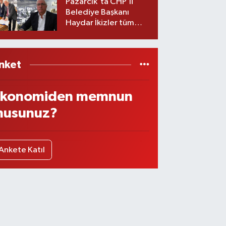
Pazarcık'ta CHP’li
Belediye Başkanı
Haydar İkizler tüm
ekibiyle istifa etti! İşte
yeni partisi
nket
konomiden memnun
usunuz?
Ankete Katıl