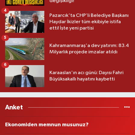
değişikliği!
4
Pazarcık'ta CHP’li Belediye Başkanı
Haydar İkizler tüm ekibiyle istifa
etti! İşte yeni partisi
5
Kahramanmaraş'a dev yatırım: 83.4
Milyarlık projede imzalar atıldı
6
Karaaslan'ın acı günü: Dayısı Fahri
Büyüksakallı hayatını kaybetti
Anket
Ekonomiden memnun musunuz?