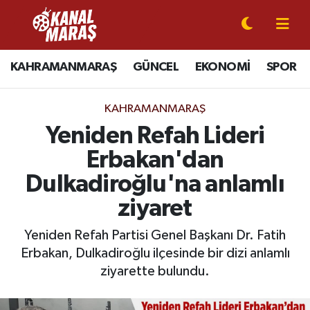
CANLI YAYIN
Kahramanmaraş Nöbetçi Eczaneler
KAHRAMANMARAŞ
GÜNCEL
EKONOMİ
SPOR
KAHRAMANMARAŞ
Kahramanmaraş Hava Durumu
KAHRAMANMARAŞ
GÜNCEL
Kahramanmaraş Namaz Vakitleri
Yeniden Refah Lideri
Erbakan'dan
SPOR
Kahramanmaraş Trafik Yoğunluk Haritası
Dulkadiroğlu'na anlamlı
SİYASET
Süper Lig Puan Durumu ve Fikstür
ziyaret
EKONOMİ
Tüm Manşetler
Yeniden Refah Partisi Genel Başkanı Dr. Fatih
Erbakan, Dulkadiroğlu ilçesinde bir dizi anlamlı
GÜNDEM
Son Dakika Haberleri
ziyarette bulundu.
MAGAZİN
Haber Arşivi