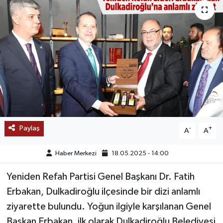
SAĞLIK
EĞİTİM
BÖLGE
KEŞFET
POPÜLER
Paylaş
-
+
A
A
DÜNYA
Haber Merkezi
18.05.2025 - 14:00
TREND
Yeniden Refah Partisi Genel Başkanı Dr. Fatih
Erbakan, Dulkadiroğlu ilçesinde bir dizi anlamlı
MEDYA
ziyarette bulundu. Yoğun ilgiyle karşılanan Genel
OTOMOTİV
Başkan Erbakan, ilk olarak Dulkadiroğlu Belediyesi