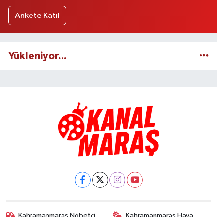
Ankete Katıl
Yükleniyor...
Kahramanmaraş Nöbetçi
Kahramanmaraş Hava