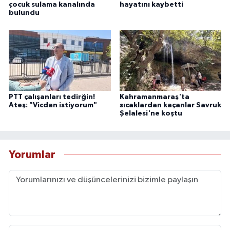
çocuk sulama kanalında
hayatını kaybetti
bulundu
PTT çalışanları tedirğin!
Kahramanmaraş'ta
Ateş: "Vicdan istiyorum"
sıcaklardan kaçanlar Savruk
Şelalesi'ne koştu
Yorumlar