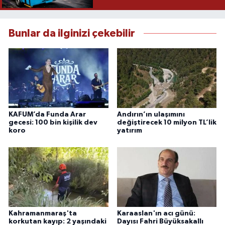
Bunlar da ilginizi çekebilir
KAFUM’da Funda Arar
Andırın’ın ulaşımını
gecesi: 100 bin kişilik dev
değiştirecek 10 milyon TL’lik
koro
yatırım
Kahramanmaraş'ta
Karaaslan'ın acı günü:
korkutan kayıp: 2 yaşındaki
Dayısı Fahri Büyüksakallı