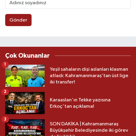
Gönder
Çok Okunanlar
1
Yeşil sahaların dişi aslanları klasman
atladı: Kahramanmaraş’tan üst lige
iki transfer!
2
Karaaslan'ın Tekke yazısına
Erkoç'tan açıklama!
3
SON DAKİKA | Kahramanmaraş
Büyükşehir Belediyesinde iki görev