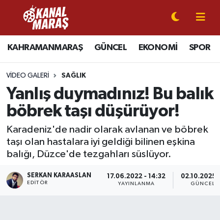
CANLI YAYIN
Kahramanmaraş Nöbetçi Eczaneler
KAHRAMANMARAŞ
GÜNCEL
EKONOMİ
SPOR
KAHRAMANMARAŞ
Kahramanmaraş Hava Durumu
VIDEO GALERI
SAĞLIK
GÜNCEL
Kahramanmaraş Namaz Vakitleri
Yanlış duymadınız! Bu balık
böbrek taşı düşürüyor!
SPOR
Kahramanmaraş Trafik Yoğunluk Haritası
Karadeniz'de nadir olarak avlanan ve böbrek
SİYASET
Süper Lig Puan Durumu ve Fikstür
taşı olan hastalara iyi geldiği bilinen eşkina
balığı, Düzce'de tezgahları süslüyor.
EKONOMİ
Tüm Manşetler
SERKAN KARAASLAN
17.06.2022 - 14:32
02.10.2025 
EDITÖR
YAYINLANMA
GÜNCELL
GÜNDEM
Son Dakika Haberleri
MAGAZİN
Haber Arşivi