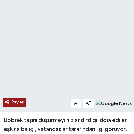
SAĞLIK
EĞİTİM
BÖLGE
KEŞFET
POPÜLER
DÜNYA
TREND
Paylaş
-
+
A
A
MEDYA
Böbrek taşını düşürmeyi hızlandırdığı iddia edilen
eşkina balığı, vatandaşlar tarafından ilgi görüyor.
OTOMOTİV