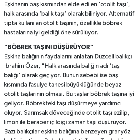
Eşkinanın baş kısmından elde edilen 'otolit taşı',
halk arasında 'balık taşı' olarak biliniyor. Alternatif
TEKNOLOJİ
tıpta kullanılan otolit taşının, özellikle böbrek
YAŞAM
hastalarına iyi geldiği öne sürülüyor.
KÜLTÜR SANAT
"BÖBREK TAŞINI DÜŞÜRÜYOR"
Eşkina balığının faydalarını anlatan Düzceli balıkçı
İbrahim Özer, "Halk arasında balığın adı 'taş
balığı' olarak geçiyor. Bunun sebebi ise baş
kısmında fasulye tanesi büyüklüğünde beyaz
otolit taşlarının olması. Bu taşlar böbrek taşına iyi
geliyor. Böbrekteki taşı düşürmeye yardımcı
oluyor. Sarımsak döveceğinde otolit taşı ezilip,
limon ile beraber içildiği zaman taşı düşürüyor.
Bazı balıkçılar eşkina balığına benzeyen granyöz