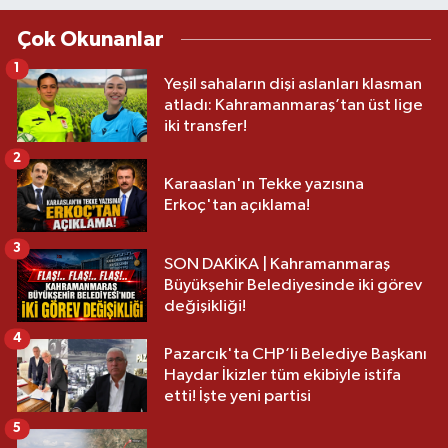
Çok Okunanlar
1
Yeşil sahaların dişi aslanları klasman
atladı: Kahramanmaraş’tan üst lige
iki transfer!
2
Karaaslan'ın Tekke yazısına
Erkoç'tan açıklama!
3
SON DAKİKA | Kahramanmaraş
Büyükşehir Belediyesinde iki görev
değişikliği!
4
Pazarcık'ta CHP’li Belediye Başkanı
Haydar İkizler tüm ekibiyle istifa
etti! İşte yeni partisi
5