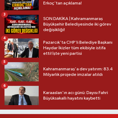
Erkoç'tan açıklama!
3
SON DAKİKA | Kahramanmaraş
Büyükşehir Belediyesinde iki görev
değişikliği!
4
Pazarcık'ta CHP’li Belediye Başkanı
Haydar İkizler tüm ekibiyle istifa
etti! İşte yeni partisi
5
Kahramanmaraş'a dev yatırım: 83.4
Milyarlık projede imzalar atıldı
6
Karaaslan'ın acı günü: Dayısı Fahri
Büyüksakallı hayatını kaybetti