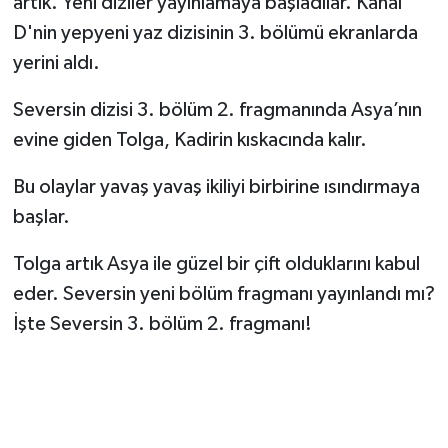
artık. Yeni diziler yayınlamaya başladılar. Kanal
D'nin yepyeni yaz dizisinin 3. bölümü ekranlarda
TEKNOLOJİ
yerini aldı.
YAŞAM
Seversin dizisi 3. bölüm 2. fragmanında Asya’nın
evine giden Tolga, Kadirin kıskacında kalır.
KÜLTÜR SANAT
Bu olaylar yavaş yavaş ikiliyi birbirine ısındırmaya
başlar.
Tolga artık Asya ile güzel bir çift olduklarını kabul
eder. Seversin yeni bölüm fragmanı yayınlandı mı?
İşte Seversin 3. bölüm 2. fragmanı!