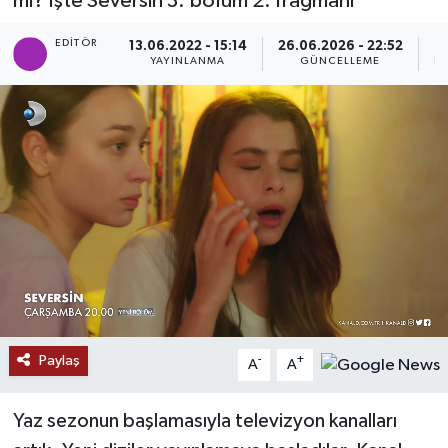
mı? İşte Seversin 3. bölüm 2. fragmanı
SAĞLIK
EDITÖR
13.06.2022 - 15:14
26.06.2026 - 22:52
YAYINLANMA
GÜNCELLEME
PA
EĞİTİM
BÖLGE
KEŞFET
POPÜLER
DÜNYA
TREND
Paylaş
-
+
A
A
MEDYA
Yaz sezonun başlamasıyla televizyon kanalları
OTOMOTİV