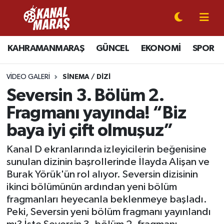
CANLI YAYIN
Kahramanmaraş Nöbetçi Eczaneler
KAHRAMANMARAŞ
GÜNCEL
EKONOMİ
SPOR
KAHRAMANMARAŞ
Kahramanmaraş Hava Durumu
VIDEO GALERI
SINEMA / DIZI
GÜNCEL
Kahramanmaraş Namaz Vakitleri
Seversin 3. Bölüm 2.
Fragmanı yayında! “Biz
SPOR
Kahramanmaraş Trafik Yoğunluk Haritası
baya iyi çift olmuşuz”
SİYASET
Süper Lig Puan Durumu ve Fikstür
Kanal D ekranlarında izleyicilerin beğenisine
sunulan dizinin başrollerinde İlayda Alişan ve
EKONOMİ
Tüm Manşetler
Burak Yörük'ün rol alıyor. Seversin dizisinin
ikinci bölümünün ardından yeni bölüm
GÜNDEM
Son Dakika Haberleri
fragmanları heyecanla beklenmeye başladı.
Peki, Seversin yeni bölüm fragmanı yayınlandı
MAGAZİN
Haber Arşivi