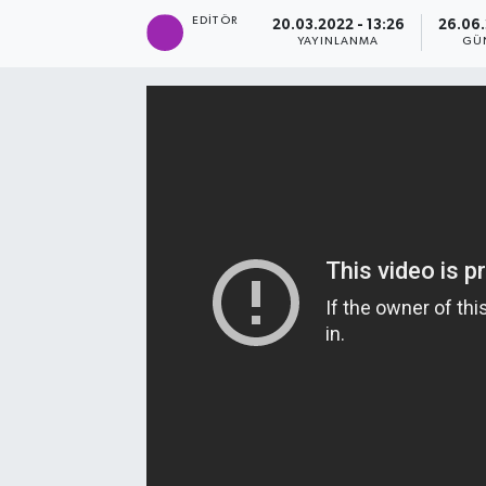
EDITÖR
20.03.2022 - 13:26
26.06.
SAĞLIK
YAYINLANMA
GÜ
EĞİTİM
BÖLGE
KEŞFET
POPÜLER
DÜNYA
TREND
MEDYA
OTOMOTİV