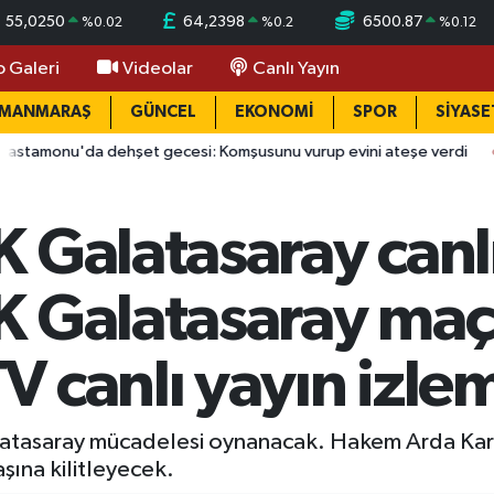
55,0250
64,2398
6500.87
%
0.02
%
0.2
%
0.12
o Galeri
Videolar
Canlı Yayın
AMANMARAŞ
GÜNCEL
EKONOMİ
SPOR
SİYASE
da dehşet gecesi: Komşusunu vurup evini ateşe verdi
14:27
 Galatasaray canlı
K Galatasaray maç
 canlı yayın izlem
atasaray mücadelesi oynanacak. Hakem Arda Kar
şına kilitleyecek.