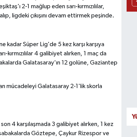
ktaş'ı 2-1 mağlup eden sarı-kırmızılılar,
ıp, ligdeki çıkışını devam ettirmek peşinde.
e kadar Süper Lig'de 5 kez karşı karşıya
-kırmızılılar 4 galibiyet alırken, 1 maç da
akalarda Galatasaray'ın 12 golüne, Gaziantep
nan mücadeleyi Galatasaray 2-1'lik skorla
Y
son 4 karşılaşmada 3 galibiyet alırken, 1 kez
müsabakalarda Göztepe, Çaykur Rizespor ve