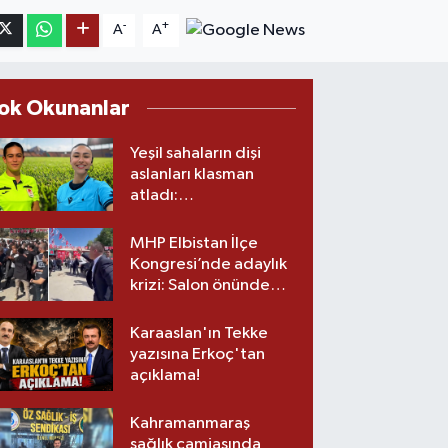
-
+
A
A
ok Okunanlar
Yeşil sahaların dişi
aslanları klasman
atladı:
Kahramanmaraş’tan
üst lige iki transfer!
MHP Elbistan İlçe
Kongresi’nde adaylık
krizi: Salon önünde
biber gazlı müdahale
Karaaslan'ın Tekke
yazısına Erkoç'tan
açıklama!
Kahramanmaraş
sağlık camiasında