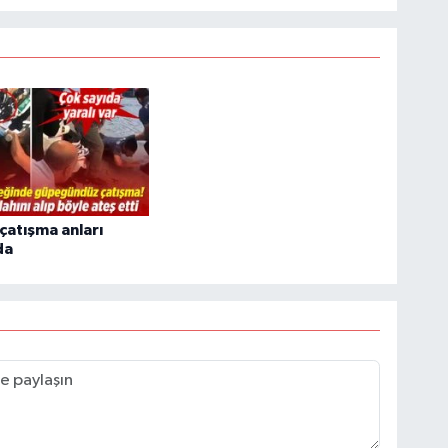
 çatışma anları
da