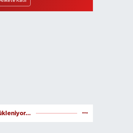
Ankete Katıl
ükleniyor...