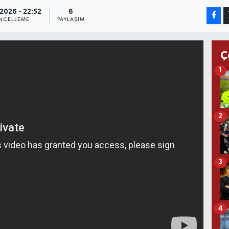
2026 - 22:52
6
NCELLEME
PAYLAŞIM
Ç
1
2
3
4