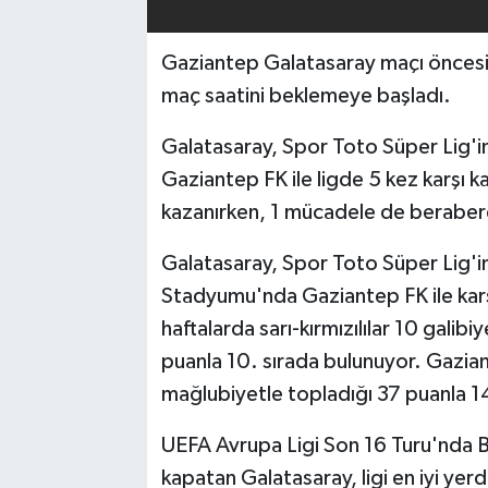
TEKNOLOJİ
Gaziantep Galatasaray maçı öncesind
maç saatini beklemeye başladı.
YAŞAM
Galatasaray, Spor Toto Süper Lig'
KÜLTÜR SANAT
Gaziantep FK ile ligde 5 kez karşı ka
kazanırken, 1 mücadele de beraber
Galatasaray, Spor Toto Süper Lig'i
Stadyumu'nda Gaziantep FK ile karş
haftalarda sarı-kırmızılılar 10 galib
puanla 10. sırada bulunuyor. Gaziant
mağlubiyetle topladığı 37 puanla 14.
UEFA Avrupa Ligi Son 16 Turu'nda B
kapatan Galatasaray, ligi en iyi yer