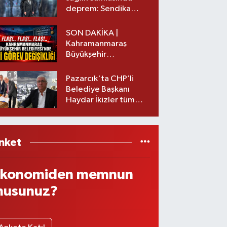
deprem: Sendika
başkanı istifa etti
SON DAKİKA |
Kahramanmaraş
Büyükşehir
Belediyesinde iki
görev değişikliği!
Pazarcık'ta CHP’li
Belediye Başkanı
Haydar İkizler tüm
ekibiyle istifa etti! İşte
yeni partisi
nket
konomiden memnun
usunuz?