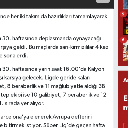
5
e her iki takım da hazırlıkları tamamlayarak
in 30. haftasında deplasmanda oynayacağı
6
rşıya geldi. Bu maçlarda sarı-kırmızılılar 4 kez
e sona erdi.
n 30. haftasında yarın saat 16.00'da Kalyon
ı karşıya gelecek. Ligde geride kalan
A
iyet, 8 beraberlik ve 11 mağlubiyetle aldığı 38
ep ekibi ise 10 galibiyet, 7 beraberlik ve 12
E
 sırada yer alıyor.
m
arcelona'ya elenerek Avrupa defterini
de bitirmek istiyor. Süper Lig'de geçen hafta