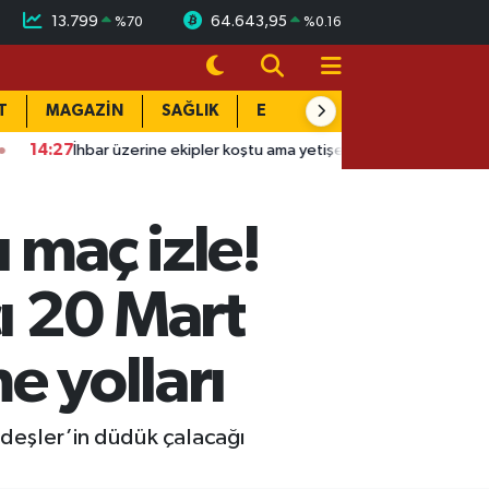
13.799
64.643,95
%
70
%
0.16
T
MAGAZİN
SAĞLIK
EĞİTİM
YAŞAM
DÜN
İhbar üzerine ekipler koştu ama yetişemedi
13:37
MSB'den flaş 
 maç izle!
ı 20 Mart
e yolları
deşler’in düdük çalacağı