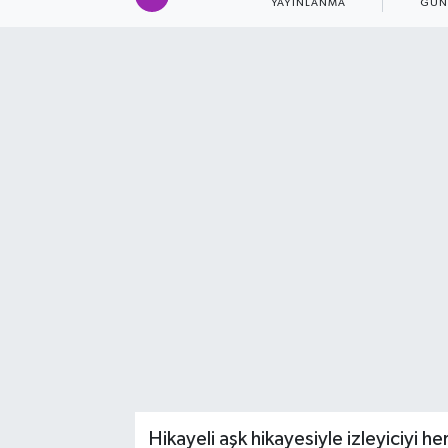
YAYINLANMA
GÜN
SAĞLIK
EĞİTİM
BÖLGE
KEŞFET
POPÜLER
DÜNYA
TREND
MEDYA
Hikayeli aşk hikayesiyle izleyiciyi
OTOMOTİV