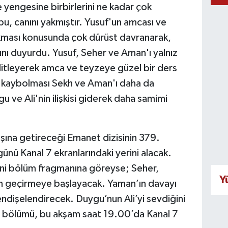
yengesine birbirlerini ne kadar çok
 bu, canını yakmıştır. Yusuf'un amcası ve
ıkması konusunda çok dürüst davranarak,
ını duyurdu. Yusuf, Seher ve Aman'ı yalnız
ilitleyerek amca ve teyzeye güzel bir ders
 kaybolması Sekh ve Aman'ı daha da
 ve Ali'nin ilişkisi giderek daha samimi
aşına getireceği Emanet dizisinin 379.
ü Kanal 7 ekranlarındaki yerini alacak.
eni bölüm fragmanına göreyse; Seher,
Y
en geçirmeye başlayacak. Yaman’ın davayı
endişelendirecek. Duygu’nun Ali’yi sevdiğini
i bölümü, bu akşam saat 19.00’da Kanal 7