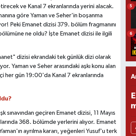
tirecek ve Kanal 7 ekranlarında yerini alacak.
5
gmanına göre Yaman ve Seher'in boşanma
üyor! Peki Emanet dizisi 379. bölüm fragmanını
ölümüne ne oldu? İşte Emanet dizisi ile ilgili
6
anet" dizisi ekrandaki tek günlük dizi olarak
iyor. Yaman ve Seher arasındaki aşkı konu alan
içi her gün 19:00'da Kanal 7 ekranlarında
A
E
ldu?
m
aşk sınavından geçiren Emanet dizisi, 11 Mayıs
arında 368. bölümde yerlerini alıyor. Emanet
Yaman'ın ayrılma kararı, yeğenleri Yusuf'u terk