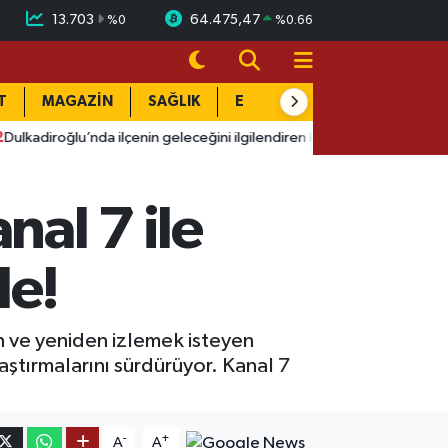
13.703
64.475,47
%
0
%
0.66
T
MAGAZİN
SAĞLIK
EĞİTİM
YAŞAM
DÜN
nda ilçenin geleceğini ilgilendiren kararlar
14:55
Kahramanmaraş
nal 7 ile
le!
n ve yeniden izlemek isteyen
ştırmalarını sürdürüyor. Kanal 7
-
+
A
A