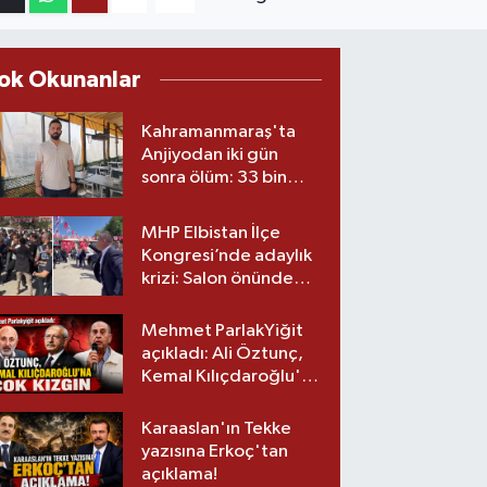
ok Okunanlar
Kahramanmaraş'ta
Anjiyodan iki gün
sonra ölüm: 33 bin
liralık stent iddiası
savcılıkta
MHP Elbistan İlçe
Kongresi’nde adaylık
krizi: Salon önünde
biber gazlı müdahale
Mehmet ParlakYiğit
açıkladı: Ali Öztunç,
Kemal Kılıçdaroğlu'na
çok kızgın!
Karaaslan'ın Tekke
yazısına Erkoç'tan
açıklama!