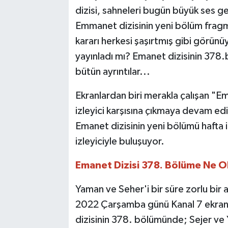
dizisi, sahneleri bugün büyük ses ge
TEKNOLOJİ
Emmanet dizisinin yeni bölüm fra
kararı herkesi şaşırtmış gibi görün
YAŞAM
yayınladı mı? Emanet dizisinin 378.b
bütün ayrıntılar...
KÜLTÜR SANAT
Ekranlardan biri merakla çalışan "Em
izleyici karşısına çıkmaya devam ed
Emanet dizisinin yeni bölümü hafta 
izleyiciyle buluşuyor.
Emanet Dizisi 378. Bölüme Ne O
Yaman ve Seher'i bir süre zorlu bir 
2022 Çarşamba günü Kanal 7 ekranl
dizisinin 378. bölümünde; Sejer ve 