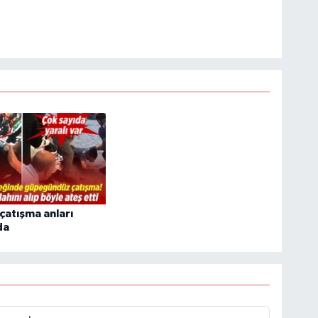
 çatışma anları
da