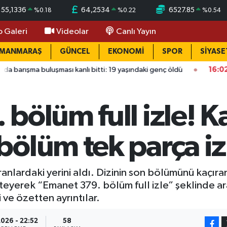
55,1336
64,2534
6527.85
%
0.18
%
0.22
%
0.54
o Galeri
Videolar
Canlı Yayın
AMANMARAŞ
GÜNCEL
EKONOMİ
SPOR
SİYASE
uluşması kanlı bitti: 19 yaşındaki genç öldü
16:02
Dulkadiroğlu’
ölüm full izle! Ka
ölüm tek parça iz
anlardaki yerini aldı. Dizinin son bölümünü kaçıra
teyerek “Emanet 379. bölüm full izle” şeklinde ara
i ve özetten ayrıntılar.
026 - 22:52
58