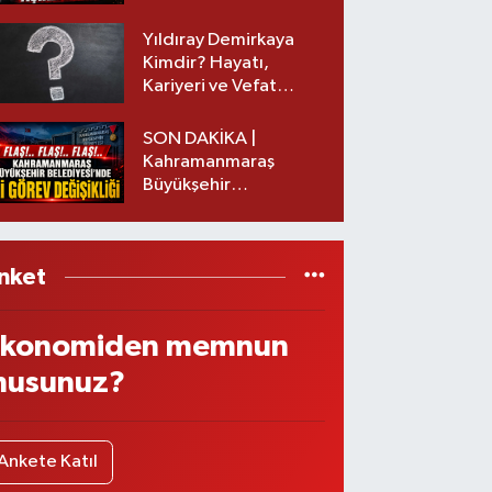
Yıldıray Demirkaya
Kimdir? Hayatı,
Kariyeri ve Vefat
Nedeni Nedir?
SON DAKİKA |
Kahramanmaraş
Büyükşehir
Belediyesinde iki
görev değişikliği!
nket
konomiden memnun
usunuz?
Ankete Katıl