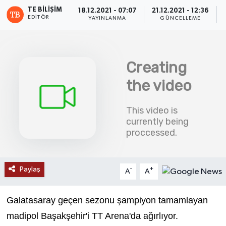
TE BILIŞIM
18.12.2021 - 07:07
21.12.2021 - 12:36
SAĞLIK
EDITÖR
YAYINLANMA
GÜNCELLEME
EĞİTİM
BÖLGE
KEŞFET
POPÜLER
DÜNYA
Paylaş
-
+
A
A
TREND
MEDYA
Galatasaray geçen sezonu şampiyon tamamlayan
madipol Başakşehir'i TT Arena'da ağırlıyor.
OTOMOTİV