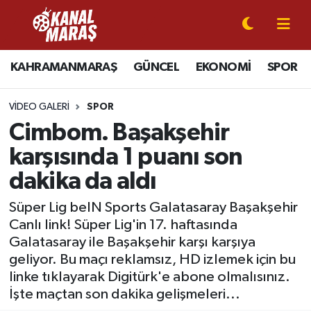
CANLI YAYIN
Kahramanmaraş Nöbetçi Eczaneler
KAHRAMANMARAŞ
GÜNCEL
EKONOMİ
SPOR
KAHRAMANMARAŞ
Kahramanmaraş Hava Durumu
VIDEO GALERI
SPOR
GÜNCEL
Kahramanmaraş Namaz Vakitleri
Cimbom. Başakşehir
karşısında 1 puanı son
SPOR
Kahramanmaraş Trafik Yoğunluk Haritası
dakika da aldı
SİYASET
Süper Lig Puan Durumu ve Fikstür
Süper Lig beIN Sports Galatasaray Başakşehir
Canlı link! Süper Lig'in 17. haftasında
EKONOMİ
Tüm Manşetler
Galatasaray ile Başakşehir karşı karşıya
geliyor. Bu maçı reklamsız, HD izlemek için bu
GÜNDEM
Son Dakika Haberleri
linke tıklayarak Digitürk'e abone olmalısınız.
İşte maçtan son dakika gelişmeleri...
MAGAZİN
Haber Arşivi