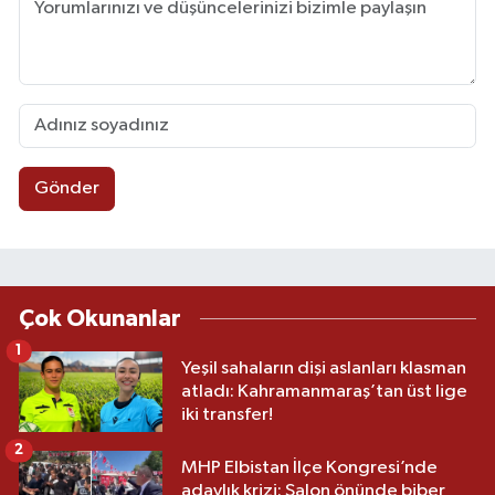
Gönder
Çok Okunanlar
1
Yeşil sahaların dişi aslanları klasman
atladı: Kahramanmaraş’tan üst lige
iki transfer!
2
MHP Elbistan İlçe Kongresi’nde
adaylık krizi: Salon önünde biber