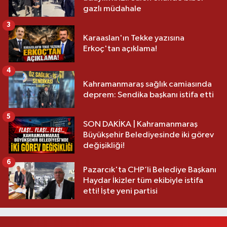
gazlı müdahale
3
Karaaslan'ın Tekke yazısına
Erkoç'tan açıklama!
4
Kahramanmaraş sağlık camiasında
deprem: Sendika başkanı istifa etti
5
SON DAKİKA | Kahramanmaraş
Büyükşehir Belediyesinde iki görev
değişikliği!
6
Pazarcık'ta CHP’li Belediye Başkanı
Haydar İkizler tüm ekibiyle istifa
etti! İşte yeni partisi