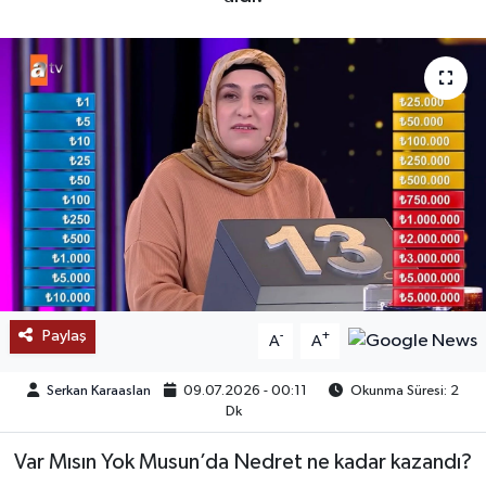
SAĞLIK
EĞİTİM
BÖLGE
KEŞFET
POPÜLER
DÜNYA
Paylaş
-
+
A
A
TREND
Serkan Karaaslan
09.07.2026 - 00:11
Okunma Süresi: 2
Dk
MEDYA
Var Mısın Yok Musun’da Nedret ne kadar kazandı?
OTOMOTİV