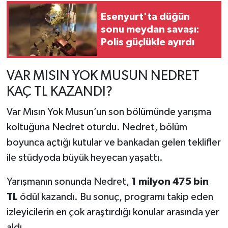
Esenyurt'ta düğün
sonu meydan savaşı:
Polis güçlükle ayırdı
VAR MISIN YOK MUSUN NEDRET
KAÇ TL KAZANDI?
Var Mısın Yok Musun’un son bölümünde yarışma
koltuğuna Nedret oturdu. Nedret, bölüm
boyunca açtığı kutular ve bankadan gelen teklifler
ile stüdyoda büyük heyecan yaşattı.
Yarışmanın sonunda Nedret,
1 milyon 475 bin
TL
ödül kazandı. Bu sonuç, programı takip eden
izleyicilerin en çok araştırdığı konular arasında yer
aldı.