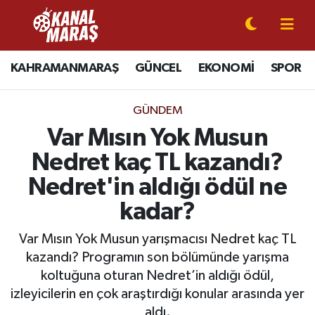
CANLI YAYIN
Kahramanmaraş Nöbetçi Eczaneler
KAHRAMANMARAŞ
GÜNCEL
EKONOMİ
SPOR
KAHRAMANMARAŞ
Kahramanmaraş Hava Durumu
GÜNDEM
GÜNCEL
Kahramanmaraş Namaz Vakitleri
Var Mısın Yok Musun
Nedret kaç TL kazandı?
SPOR
Kahramanmaraş Trafik Yoğunluk Haritası
Nedret'in aldığı ödül ne
SİYASET
Süper Lig Puan Durumu ve Fikstür
kadar?
EKONOMİ
Tüm Manşetler
Var Mısın Yok Musun yarışmacısı Nedret kaç TL
kazandı? Programın son bölümünde yarışma
GÜNDEM
Son Dakika Haberleri
koltuğuna oturan Nedret’in aldığı ödül,
izleyicilerin en çok araştırdığı konular arasında yer
MAGAZİN
Haber Arşivi
aldı.