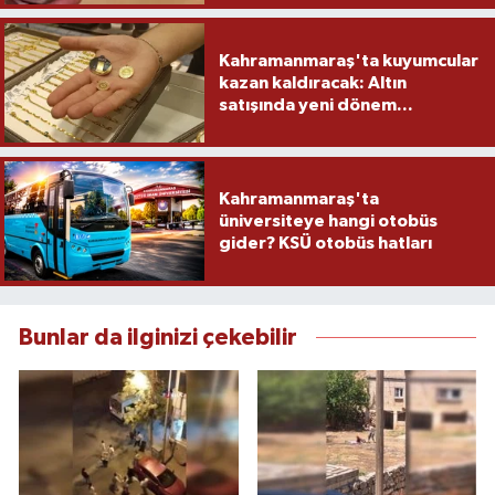
Kahramanmaraş'ta kuyumcular
kazan kaldıracak: Altın
satışında yeni dönem...
Kahramanmaraş'ta
üniversiteye hangi otobüs
gider? KSÜ otobüs hatları
Bunlar da ilginizi çekebilir