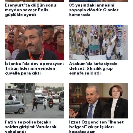
Esenyurt'ta düğün sonu
85 yaşındaki annesini
meydan savaşı: Polis
sopayla dövdü: O anlar
güçlükle ayırdı
kamerada
İstanbul'da dev operasyon:
Atakum'da kırtasiyede
Tribün liderinin evinden
dehşet: 6 kişilik grup
çuvalla para çıktı
esnafa saldırdı
Fatih'te polise bıçaklı
İzzet Özgenç'ten "İhanet
saldırı girişimi: Vurularak
belgesi" çıkışı: Işıkları
yakalandı
kapatıp açın