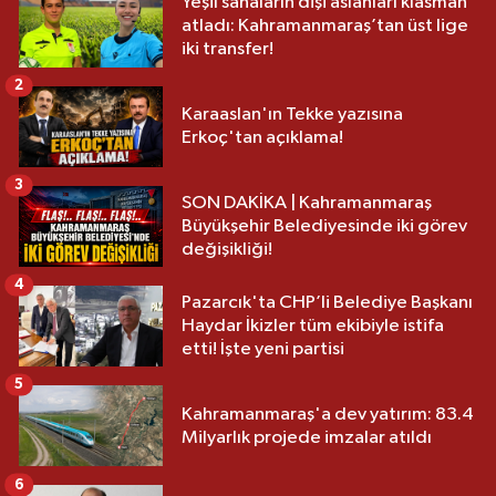
Yeşil sahaların dişi aslanları klasman
atladı: Kahramanmaraş’tan üst lige
iki transfer!
2
Karaaslan'ın Tekke yazısına
Erkoç'tan açıklama!
3
SON DAKİKA | Kahramanmaraş
Büyükşehir Belediyesinde iki görev
değişikliği!
4
Pazarcık'ta CHP’li Belediye Başkanı
Haydar İkizler tüm ekibiyle istifa
etti! İşte yeni partisi
5
Kahramanmaraş'a dev yatırım: 83.4
Milyarlık projede imzalar atıldı
6