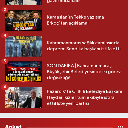
gazlı müdahale
3
Karaaslan'ın Tekke yazısına
Erkoç'tan açıklama!
4
Kahramanmaraş sağlık camiasında
deprem: Sendika başkanı istifa etti
5
SON DAKİKA | Kahramanmaraş
Büyükşehir Belediyesinde iki görev
değişikliği!
6
Pazarcık'ta CHP’li Belediye Başkanı
Haydar İkizler tüm ekibiyle istifa
etti! İşte yeni partisi
Anket