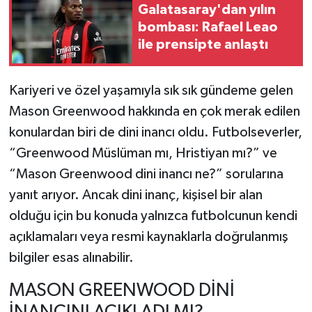
Galatasaray'dan yılın
bombası: Rafael Leao
TEKNOLOJİ
ile prensipte anlaştı
YAŞAM
Kariyeri ve özel yaşamıyla sık sık gündeme gelen
KÜLTÜR SANAT
Mason Greenwood hakkında en çok merak edilen
konulardan biri de dini inancı oldu. Futbolseverler,
“Greenwood Müslüman mı, Hristiyan mı?” ve
“Mason Greenwood dini inancı ne?” sorularına
yanıt arıyor. Ancak dini inanç, kişisel bir alan
olduğu için bu konuda yalnızca futbolcunun kendi
açıklamaları veya resmi kaynaklarla doğrulanmış
bilgiler esas alınabilir.
MASON GREENWOOD DİNİ