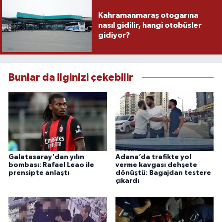
Kahramanmaraş otogarına
nasıl gidilir, hangi otobüsler
gidiyor?
Bunlar da ilginizi çekebilir
Galatasaray'dan yılın
Adana’da trafikte yol
bombası: Rafael Leao ile
verme kavgası dehşete
prensipte anlaştı
dönüştü: Bagajdan testere
çıkardı