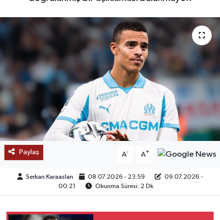
SAĞLIK
EĞİTİM
BÖLGE
KEŞFET
POPÜLER
DÜNYA
Paylaş
-
+
A
A
TREND
Serkan Karaaslan
08.07.2026 - 23:59
09.07.2026 -
00:21
Okunma Süresi: 2 Dk
MEDYA
OTOMOTİV