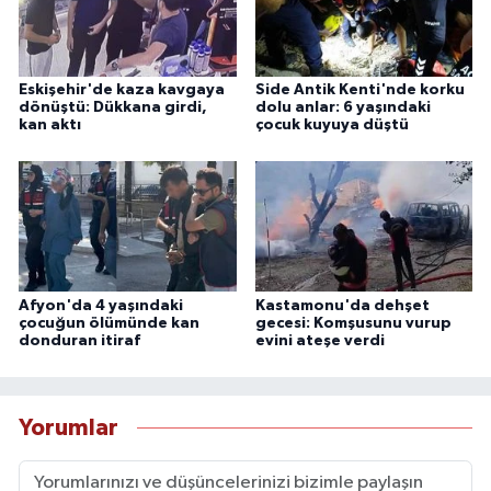
Eskişehir'de kaza kavgaya
Side Antik Kenti'nde korku
dönüştü: Dükkana girdi,
dolu anlar: 6 yaşındaki
kan aktı
çocuk kuyuya düştü
Afyon'da 4 yaşındaki
Kastamonu'da dehşet
çocuğun ölümünde kan
gecesi: Komşusunu vurup
donduran itiraf
evini ateşe verdi
Yorumlar