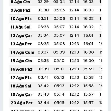
8 Ağu Cts
03:29
05:04
12:14
16:03
19:14
9 Ağu Paz
03:30
05:05
12:14
16:03
19:13
10 Ağu Pts
03:31
05:06
12:14
16:02
19:12
11 Ağu Sal
03:33
05:07
12:14
16:02
19:11
12 Ağu Çar
03:34
05:07
12:14
16:01
19:10
13 Ağu Per
03:35
05:08
12:13
16:01
19:08
14 Ağu Cum
03:37
05:09
12:13
16:00
19:07
15 Ağu Cts
03:38
05:10
12:13
16:00
19:06
16 Ağu Paz
03:39
05:11
12:13
15:59
19:05
17 Ağu Pts
03:41
05:12
12:13
15:58
19:03
18 Ağu Sal
03:42
05:13
12:12
15:58
19:02
19 Ağu Çar
03:43
05:14
12:12
15:57
19:01
20 Ağu Per
03:44
05:15
12:12
15:57
18:59