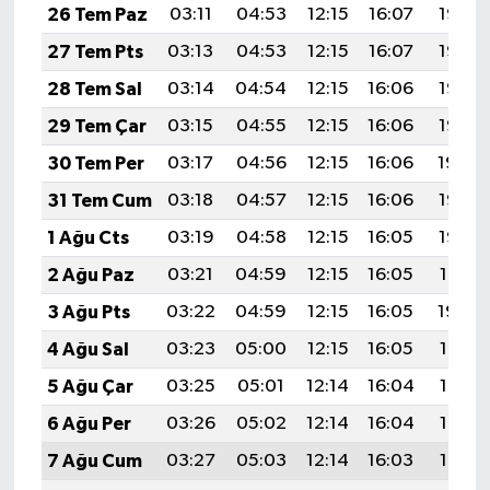
26 Tem Paz
03:11
04:53
12:15
16:07
19:27
27 Tem Pts
03:13
04:53
12:15
16:07
19:27
28 Tem Sal
03:14
04:54
12:15
16:06
19:26
29 Tem Çar
03:15
04:55
12:15
16:06
19:25
30 Tem Per
03:17
04:56
12:15
16:06
19:24
31 Tem Cum
03:18
04:57
12:15
16:06
19:23
1 Ağu Cts
03:19
04:58
12:15
16:05
19:22
2 Ağu Paz
03:21
04:59
12:15
16:05
19:21
3 Ağu Pts
03:22
04:59
12:15
16:05
19:20
4 Ağu Sal
03:23
05:00
12:15
16:05
19:19
5 Ağu Çar
03:25
05:01
12:14
16:04
19:18
6 Ağu Per
03:26
05:02
12:14
16:04
19:17
7 Ağu Cum
03:27
05:03
12:14
16:03
19:16