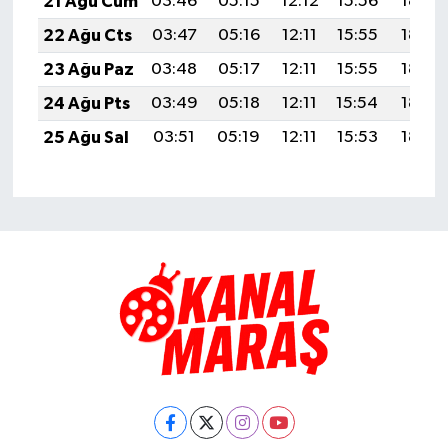
21 Ağu Cum
03:46
05:15
12:12
15:56
18:58
22 Ağu Cts
03:47
05:16
12:11
15:55
18:56
23 Ağu Paz
03:48
05:17
12:11
15:55
18:55
24 Ağu Pts
03:49
05:18
12:11
15:54
18:54
25 Ağu Sal
03:51
05:19
12:11
15:53
18:52