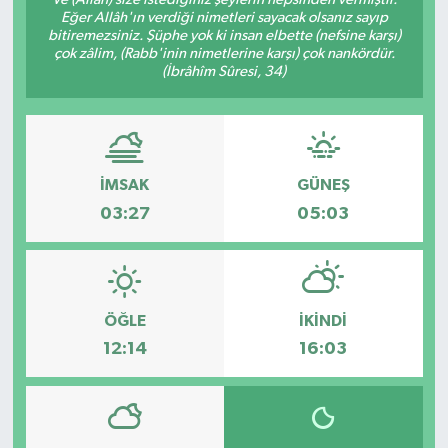
Eğer Allâh'ın verdiği nimetleri sayacak olsanız sayıp
SAĞLIK
bitiremezsiniz. Şüphe yok ki insan elbette (nefsine karşı)
çok zâlim, (Rabb'inin nimetlerine karşı) çok nankördür.
(İbrâhîm Sûresi, 34)
EĞİTİM
BÖLGE
İMSAK
GÜNEŞ
KEŞFET
03:27
05:03
POPÜLER
DÜNYA
ÖĞLE
İKINDI
TREND
12:14
16:03
MEDYA
OTOMOTİV