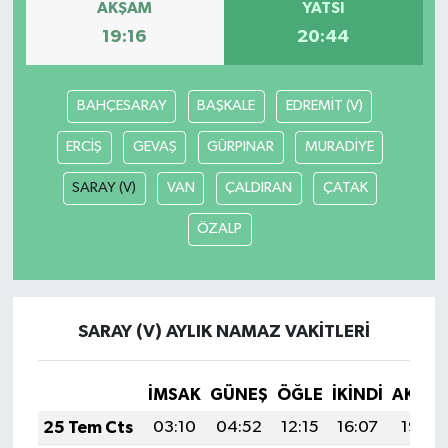
AKŞAM
YATSI
19:16
20:44
TEKNOLOJİ
YAŞAM
BAHÇESARAY
BAŞKALE
EDREMİT (V)
ERCİŞ
GEVAŞ
GÜRPINAR
MURADİYE
KÜLTÜR SANAT
SARAY (V)
VAN
ÇALDIRAN
ÇATAK
ÖZALP
SARAY (V) AYLIK NAMAZ VAKITLERI
İMSAK
GÜNEŞ
ÖĞLE
İKINDI
AKŞA
25 Tem Cts
03:10
04:52
12:15
16:07
19:28