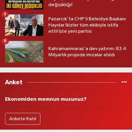
değişikliği!
5
Pazarcık'ta CHP’li Belediye Başkanı
Haydar İkizler tüm ekibiyle istifa
etti! İşte yeni partisi
6
Kahramanmaraş'a dev yatırım: 83.4
Milyarlık projede imzalar atıldı
Anket
Ekonomiden memnun musunuz?
Ankete Katıl