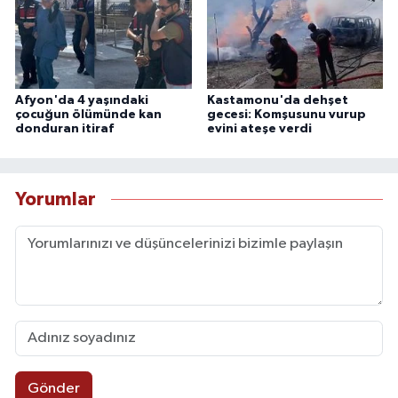
Afyon'da 4 yaşındaki
Kastamonu'da dehşet
çocuğun ölümünde kan
gecesi: Komşusunu vurup
donduran itiraf
evini ateşe verdi
Yorumlar
Gönder