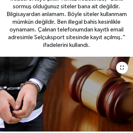
sormuş olduğunuz siteler bana ait değildir.
SAĞLIK
Bilgisayardan anlamam. Böyle siteler kullanmam
mümkün değildir. Ben illegal bahis kesinlikle
EĞİTİM
oynamam. Çalınan telefonumdan kayıtlı email
adresimle Selçuksport sitesinde kayıt açılmış."
BÖLGE
ifadelerini kullandı.
KEŞFET
POPÜLER
DÜNYA
TREND
MEDYA
OTOMOTİV