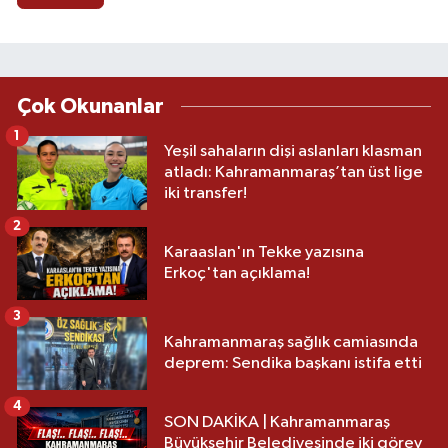
Çok Okunanlar
1
Yeşil sahaların dişi aslanları klasman
atladı: Kahramanmaraş’tan üst lige
iki transfer!
2
Karaaslan'ın Tekke yazısına
Erkoç'tan açıklama!
3
Kahramanmaraş sağlık camiasında
deprem: Sendika başkanı istifa etti
4
SON DAKİKA | Kahramanmaraş
Büyükşehir Belediyesinde iki görev