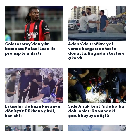
Galatasaray'dan yılın
Adana’da trafikte yol
bombası: Rafael Leao ile
verme kavgası dehşete
prensipte anlaştı
dönüştü: Bagajdan testere
çıkardı
Eskişehir'de kaza kavgaya
Side Antik Kenti'nde korku
dönüştü: Dükkana girdi,
dolu anlar: 6 yaşındaki
kan aktı
çocuk kuyuya düştü