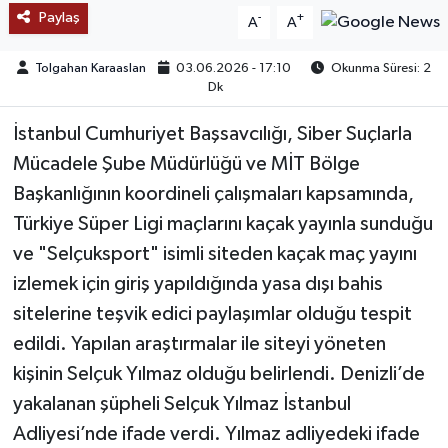
Paylaş
-
+
A
A
TEKNOLOJİ
Tolgahan Karaaslan
03.06.2026 - 17:10
Okunma Süresi: 2
Dk
YAŞAM
İstanbul Cumhuriyet Başsavcılığı, Siber Suçlarla
KÜLTÜR SANAT
Mücadele Şube Müdürlüğü ve MİT Bölge
Başkanlığının koordineli çalışmaları kapsamında,
Türkiye Süper Ligi maçlarını kaçak yayınla sunduğu
ve "Selçuksport" isimli siteden kaçak maç yayını
izlemek için giriş yapıldığında yasa dışı bahis
sitelerine teşvik edici paylaşımlar olduğu tespit
edildi. Yapılan araştırmalar ile siteyi yöneten
kişinin Selçuk Yılmaz olduğu belirlendi. Denizli’de
yakalanan şüpheli Selçuk Yılmaz İstanbul
Adliyesi’nde ifade verdi. Yılmaz adliyedeki ifade