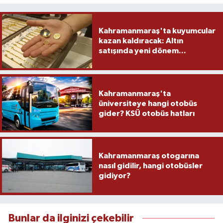
Kahramanmaraş'ta kuyumcular
kazan kaldıracak: Altın
satışında yeni dönem...
Kahramanmaraş'ta
üniversiteye hangi otobüs
gider? KSÜ otobüs hatları
Kahramanmaraş otogarına
nasıl gidilir, hangi otobüsler
gidiyor?
Bunlar da ilginizi çekebilir