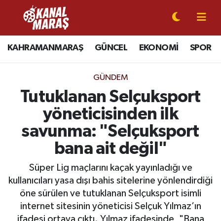
CANLI YAYIN
Kahramanmaraş Nöbetçi Eczaneler
KAHRAMANMARAŞ
GÜNCEL
EKONOMİ
SPOR
KAHRAMANMARAŞ
Kahramanmaraş Hava Durumu
GÜNDEM
GÜNCEL
Kahramanmaraş Namaz Vakitleri
Tutuklanan Selçuksport
yöneticisinden ilk
SPOR
Kahramanmaraş Trafik Yoğunluk Haritası
savunma: "Selçuksport
SİYASET
Süper Lig Puan Durumu ve Fikstür
bana ait değil"
EKONOMİ
Tüm Manşetler
Süper Lig maçlarını kaçak yayınladığı ve
kullanıcıları yasa dışı bahis sitelerine yönlendirdiği
GÜNDEM
Son Dakika Haberleri
öne sürülen ve tutuklanan Selçuksport isimli
internet sitesinin yöneticisi Selçuk Yılmaz’ın
MAGAZİN
Haber Arşivi
ifadesi ortaya çıktı. Yılmaz ifadesinde, "Bana