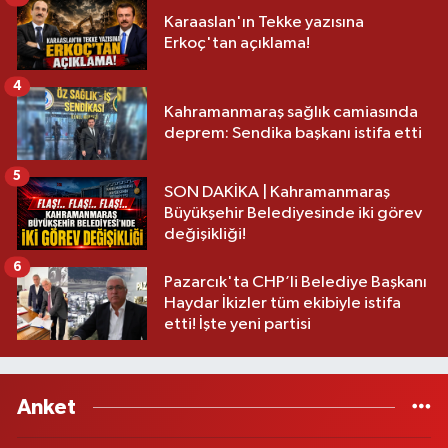
Karaaslan'ın Tekke yazısına
Erkoç'tan açıklama!
4
Kahramanmaraş sağlık camiasında
deprem: Sendika başkanı istifa etti
5
SON DAKİKA | Kahramanmaraş
Büyükşehir Belediyesinde iki görev
değişikliği!
6
Pazarcık'ta CHP’li Belediye Başkanı
Haydar İkizler tüm ekibiyle istifa
etti! İşte yeni partisi
Anket