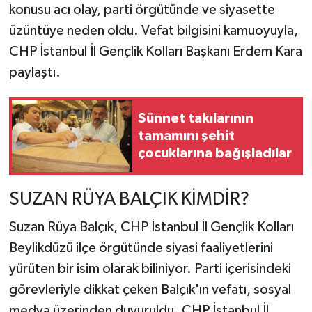
konusu acı olay, parti örgütünde ve siyasette
üzüntüye neden oldu. Vefat bilgisini kamuoyuyla,
TEKNOLOJİ
CHP İstanbul İl Gençlik Kolları Başkanı Erdem Kara
YAŞAM
paylaştı.
KÜLTÜR SANAT
Sünnet takılarının
tamamını şehit
çocuklarına bağışladılar
SUZAN RÜYA BALÇIK KİMDİR?
Suzan Rüya Balçık, CHP İstanbul İl Gençlik Kolları
Beylikdüzü ilçe örgütünde siyasi faaliyetlerini
yürüten bir isim olarak biliniyor. Parti içerisindeki
görevleriyle dikkat çeken Balçık'ın vefatı, sosyal
medya üzerinden duyuruldu. CHP İstanbul İl