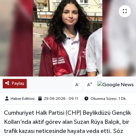
SAĞLIK
EĞİTİM
BÖLGE
KEŞFET
POPÜLER
Paylaş
-
+
A
A
DÜNYA
Haber Editörü
29.06.2026 - 09:11
Okunma Süresi: 1 Dk
TREND
Cumhuriyet Halk Partisi (CHP) Beylikdüzü Gençlik
MEDYA
Kolları’nda aktif görev alan Suzan Rüya Balçık, bir
trafik kazası neticesinde hayata veda etti. Söz
OTOMOTİV