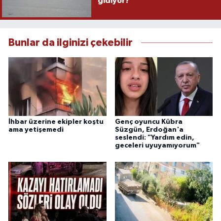
gidiyor?
Bunlar da ilginizi çekebilir
İhbar üzerine ekipler koştu
Genç oyuncu Kübra
ama yetişemedi
Süzgün, Erdoğan'a
seslendi: "Yardım edin,
geceleri uyuyamıyorum"