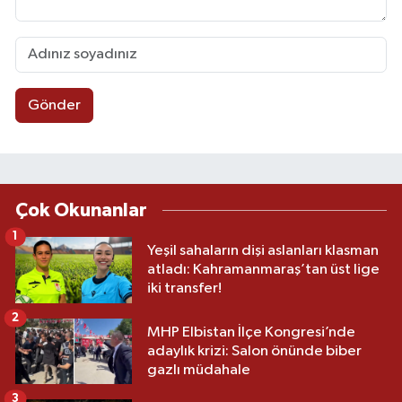
Gönder
Çok Okunanlar
1
Yeşil sahaların dişi aslanları klasman
atladı: Kahramanmaraş’tan üst lige
iki transfer!
2
MHP Elbistan İlçe Kongresi’nde
adaylık krizi: Salon önünde biber
gazlı müdahale
3