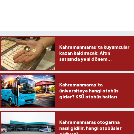
Kahramanmaraş'ta kuyumcular
kazan kaldıracak: Altın
satışında yeni dönem...
Kahramanmaraş'ta
üniversiteye hangi otobüs
gider? KSÜ otobüs hatları
Kahramanmaraş otogarına
nasıl gidilir, hangi otobüsler