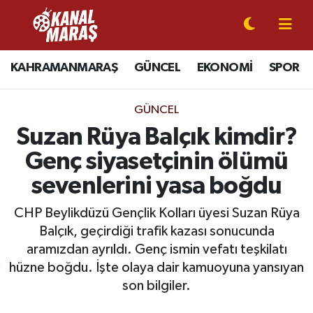
CANLI YAYIN
Kahramanmaraş Nöbetçi Eczaneler
KAHRAMANMARAŞ
GÜNCEL
EKONOMİ
SPOR
KAHRAMANMARAŞ
Kahramanmaraş Hava Durumu
GÜNCEL
GÜNCEL
Kahramanmaraş Namaz Vakitleri
Suzan Rüya Balçık kimdir?
Genç siyasetçinin ölümü
SPOR
Kahramanmaraş Trafik Yoğunluk Haritası
sevenlerini yasa boğdu
SİYASET
Süper Lig Puan Durumu ve Fikstür
CHP Beylikdüzü Gençlik Kolları üyesi Suzan Rüya
Balçık, geçirdiği trafik kazası sonucunda
EKONOMİ
Tüm Manşetler
aramızdan ayrıldı. Genç ismin vefatı teşkilatı
hüzne boğdu. İşte olaya dair kamuoyuna yansıyan
GÜNDEM
Son Dakika Haberleri
son bilgiler.
MAGAZİN
Haber Arşivi