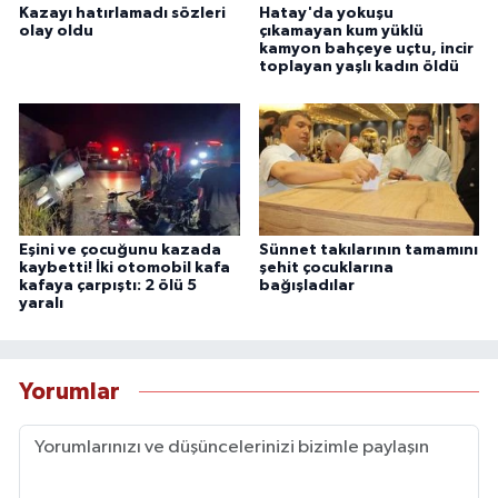
Kazayı hatırlamadı sözleri
Hatay'da yokuşu
olay oldu
çıkamayan kum yüklü
kamyon bahçeye uçtu, incir
toplayan yaşlı kadın öldü
Eşini ve çocuğunu kazada
Sünnet takılarının tamamını
kaybetti! İki otomobil kafa
şehit çocuklarına
kafaya çarpıştı: 2 ölü 5
bağışladılar
yaralı
Yorumlar