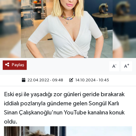
SAĞLIK
EĞİTİM
BÖLGE
KEŞFET
Paylaş
-
+
A
A
POPÜLER
22.04.2022 - 09:48
14.10.2024 - 10:45
DÜNYA
Eski eşi ile yaşadığı zor günleri geride bırakarak
iddialı pozlarıyla gündeme gelen Songül Karlı
TREND
Sinan Çalışkanoğlu'nun YouTube kanalına konuk
MEDYA
oldu.
OTOMOTİV