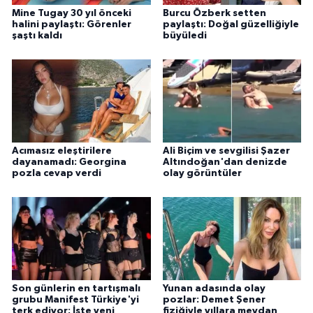
Mine Tugay 30 yıl önceki
Burcu Özberk setten
halini paylaştı: Görenler
paylaştı: Doğal güzelliğiyle
şaştı kaldı
büyüledi
Acımasız eleştirilere
Ali Biçim ve sevgilisi Şazer
dayanamadı: Georgina
Altındoğan'dan denizde
pozla cevap verdi
olay görüntüler
Son günlerin en tartışmalı
Yunan adasında olay
grubu Manifest Türkiye'yi
pozlar: Demet Şener
terk ediyor: İşte yeni
fiziğiyle yıllara meydan