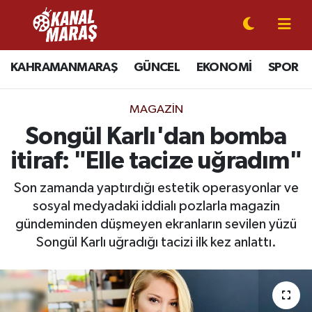
CANLI YAYIN
Kahramanmaraş Nöbetçi Eczaneler
KAHRAMANMARAŞ
GÜNCEL
EKONOMİ
SPOR
KAHRAMANMARAŞ
Kahramanmaraş Hava Durumu
MAGAZİN
GÜNCEL
Kahramanmaraş Namaz Vakitleri
Songül Karlı'dan bomba
itiraf: "Elle tacize uğradım"
SPOR
Kahramanmaraş Trafik Yoğunluk Haritası
Son zamanda yaptırdığı estetik operasyonlar ve
SİYASET
Süper Lig Puan Durumu ve Fikstür
sosyal medyadaki iddialı pozlarla magazin
gündeminden düşmeyen ekranların sevilen yüzü
EKONOMİ
Tüm Manşetler
Songül Karlı uğradığı tacizi ilk kez anlattı.
GÜNDEM
Son Dakika Haberleri
MAGAZİN
Haber Arşivi