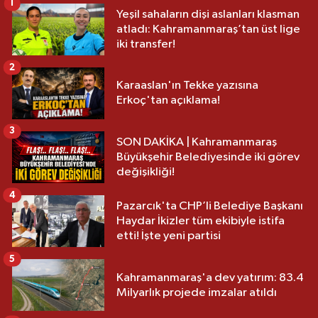
1
Yeşil sahaların dişi aslanları klasman
atladı: Kahramanmaraş’tan üst lige
iki transfer!
2
Karaaslan'ın Tekke yazısına
Erkoç'tan açıklama!
3
SON DAKİKA | Kahramanmaraş
Büyükşehir Belediyesinde iki görev
değişikliği!
4
Pazarcık'ta CHP’li Belediye Başkanı
Haydar İkizler tüm ekibiyle istifa
etti! İşte yeni partisi
5
Kahramanmaraş'a dev yatırım: 83.4
Milyarlık projede imzalar atıldı