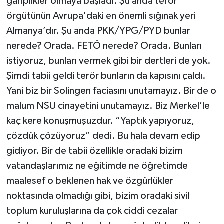
gariplikler olmaya başladı. Şu anda terör
örgütünün Avrupa'daki en önemli sığınak yeri
Almanya’dır. Şu anda PKK/YPG/PYD bunlar
nerede? Orada. FETÖ nerede? Orada. Bunları
istiyoruz, bunları vermek gibi bir dertleri de yok.
Şimdi tabii geldi terör bunların da kapısını çaldı.
Yani biz bir Solingen faciasını unutamayız. Bir de o
malum NSU cinayetini unutamayız. Biz Merkel’le
kaç kere konuşmuşuzdur. “Yaptık yapıyoruz,
çözdük çözüyoruz” dedi. Bu hala devam edip
gidiyor. Bir de tabii özellikle oradaki bizim
vatandaşlarımız ne eğitimde ne öğretimde
maalesef o beklenen hak ve özgürlükler
noktasında olmadığı gibi, bizim oradaki sivil
toplum kuruluşlarına da çok ciddi cezalar