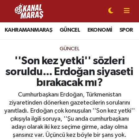
CANLI YAYIN
Kahramanmaraş Nöbetçi Eczaneler
KAHRAMANMARAŞ
GÜNCEL
EKONOMİ
SPOR
KAHRAMANMARAŞ
Kahramanmaraş Hava Durumu
GÜNCEL
GÜNCEL
Kahramanmaraş Namaz Vakitleri
''Son kez yetki'' sözleri
soruldu... Erdoğan siyaseti
SPOR
Kahramanmaraş Trafik Yoğunluk Haritası
bırakacak mı?
SİYASET
Süper Lig Puan Durumu ve Fikstür
Cumhurbaşkanı Erdoğan, Türkmenistan
ziyaretinden dönerken gazetecilerin sorularını
EKONOMİ
Tüm Manşetler
yanıtladı. Erdoğan çok konuşulan ''Son kez yetki''
çıkışıyla ilgili soruya, ''Şu anda cumhurbaşkanı
GÜNDEM
Son Dakika Haberleri
adayı olarak iki kez seçime girme, aday olma
MAGAZİN
Haber Arşivi
şansınız var. Üçüncü kez böyle bir şans yok.