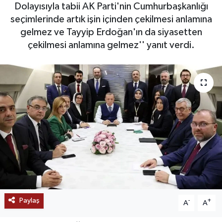
Dolayısıyla tabii AK Parti'nin Cumhurbaşkanlığı
SAĞLIK
seçimlerinde artık işin içinden çekilmesi anlamına
gelmez ve Tayyip Erdoğan'ın da siyasetten
EĞİTİM
çekilmesi anlamına gelmez'' yanıt verdi.
BÖLGE
KEŞFET
POPÜLER
DÜNYA
TREND
MEDYA
Paylaş
-
+
A
A
OTOMOTİV