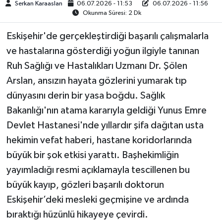
Serkan Karaaslan
06.07.2026 - 11:53
06.07.2026 - 11:56
Okunma Süresi: 2 Dk
TEKNOLOJİ
Eskişehir'de gerçekleştirdiği başarılı çalışmalarla
YAŞAM
ve hastalarına gösterdiği yoğun ilgiyle tanınan
Ruh Sağlığı ve Hastalıkları Uzmanı Dr. Şölen
KÜLTÜR SANAT
Arslan, ansızın hayata gözlerini yumarak tıp
dünyasını derin bir yasa boğdu. Sağlık
Bakanlığı'nın atama kararıyla geldiği Yunus Emre
Devlet Hastanesi'nde yıllardır şifa dağıtan usta
hekimin vefat haberi, hastane koridorlarında
büyük bir şok etkisi yarattı. Başhekimliğin
yayımladığı resmi açıklamayla tescillenen bu
büyük kayıp, gözleri başarılı doktorun
Eskişehir’deki mesleki geçmişine ve ardında
bıraktığı hüzünlü hikayeye çevirdi.