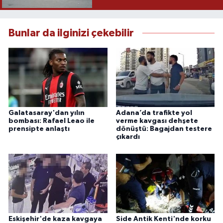
Bunlar da ilginizi çekebilir
Galatasaray'dan yılın
Adana’da trafikte yol
bombası: Rafael Leao ile
verme kavgası dehşete
prensipte anlaştı
dönüştü: Bagajdan testere
çıkardı
Eskişehir'de kaza kavgaya
Side Antik Kenti'nde korku