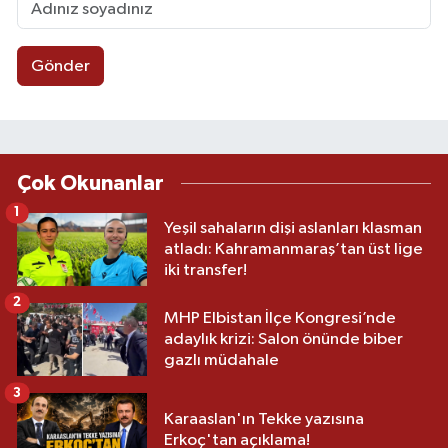
Gönder
Çok Okunanlar
1
Yeşil sahaların dişi aslanları klasman
atladı: Kahramanmaraş’tan üst lige
iki transfer!
2
MHP Elbistan İlçe Kongresi’nde
adaylık krizi: Salon önünde biber
gazlı müdahale
3
Karaaslan'ın Tekke yazısına
Erkoç'tan açıklama!