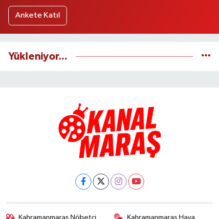
Ankete Katıl
Yükleniyor...
Kahramanmaraş Nöbetçi
Kahramanmaraş Hava