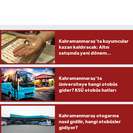
Kahramanmaraş'ta kuyumcular
kazan kaldıracak: Altın
satışında yeni dönem...
Kahramanmaraş'ta
üniversiteye hangi otobüs
gider? KSÜ otobüs hatları
Kahramanmaraş otogarına
nasıl gidilir, hangi otobüsler
gidiyor?