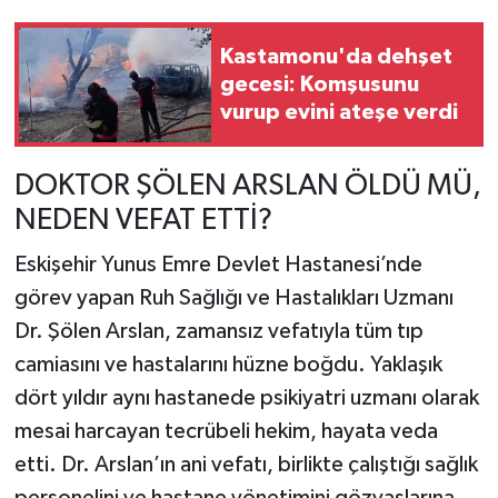
Kastamonu'da dehşet
gecesi: Komşusunu
vurup evini ateşe verdi
DOKTOR ŞÖLEN ARSLAN ÖLDÜ MÜ,
NEDEN VEFAT ETTİ?
Eskişehir Yunus Emre Devlet Hastanesi’nde
görev yapan Ruh Sağlığı ve Hastalıkları Uzmanı
Dr. Şölen Arslan, zamansız vefatıyla tüm tıp
camiasını ve hastalarını hüzne boğdu. Yaklaşık
dört yıldır aynı hastanede psikiyatri uzmanı olarak
mesai harcayan tecrübeli hekim, hayata veda
etti. Dr. Arslan’ın ani vefatı, birlikte çalıştığı sağlık
personelini ve hastane yönetimini gözyaşlarına