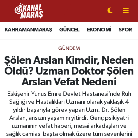
CANLI YAYIN
Kahramanmaraş Nöbetçi Eczaneler
KAHRAMANMARAŞ
GÜNCEL
EKONOMİ
SPOR
KAHRAMANMARAŞ
Kahramanmaraş Hava Durumu
GÜNDEM
GÜNCEL
Kahramanmaraş Namaz Vakitleri
Şölen Arslan Kimdir, Neden
Öldü? Uzman Doktor Şölen
SPOR
Kahramanmaraş Trafik Yoğunluk Haritası
Arslan Vefat Nedeni
SİYASET
Süper Lig Puan Durumu ve Fikstür
Eskişehir Yunus Emre Devlet Hastanesi’nde Ruh
Sağlığı ve Hastalıkları Uzmanı olarak yaklaşık 4
EKONOMİ
Tüm Manşetler
yıldır başarıyla görev yapan Uzm. Dr. Şölen
Arslan, ansızın yaşamını yitirdi. Genç psikiyatri
GÜNDEM
Son Dakika Haberleri
uzmanının vefat haberi, mesai arkadaşları ve
MAGAZİN
Haber Arşivi
sağlık camiası başta olmak üzere tüm sevenlerini