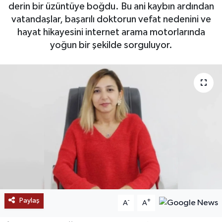
derin bir üzüntüye boğdu. Bu ani kaybın ardından
SAĞLIK
vatandaşlar, başarılı doktorun vefat nedenini ve
hayat hikayesini internet arama motorlarında
EĞİTİM
yoğun bir şekilde sorguluyor.
BÖLGE
KEŞFET
POPÜLER
DÜNYA
TREND
MEDYA
Paylaş
-
+
A
A
OTOMOTİV