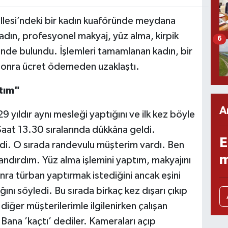
lesi’ndeki bir kadın kuaföründe meydana
adın, profesyonel makyaj, yüz alma, kirpik
6
nde bulundu. İşlemleri tamamlanan kadın, bir
 sonra ücret ödemeden uzaklaştı.
ştım"
A
29 yıldır aynı mesleği yaptığını ve ilk kez böyle
 "Saat 13.30 sıralarında dükkâna geldi.
E
edi. O sırada randevulu müşterim vardı. Ben
m
andırdım. Yüz alma işlemini yaptım, makyajını
ra türban yaptırmak istediğini ancak eşini
ını söyledi. Bu sırada birkaç kez dışarı çıkıp
n diğer müşterilerimle ilgilenirken çalışan
ana ’kaçtı’ dediler. Kameraları açıp