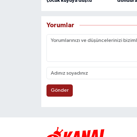
çocuk kuyuya düştü
donduran
Yorumlar
Gönder