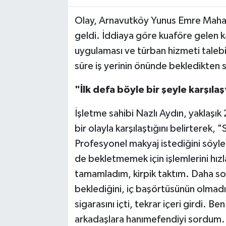
Olay, Arnavutköy Yunus Emre Mahal
TEKNOLOJİ
geldi. İddiaya göre kuaföre gelen k
YAŞAM
uygulaması ve türban hizmeti talebi
süre iş yerinin önünde bekledikten
KÜLTÜR SANAT
"İlk defa böyle bir şeyle karşıla
İşletme sahibi Nazlı Aydın, yaklaşık 
bir olayla karşılaştığını belirterek,
Profesyonel makyaj istediğini söyl
de bekletmemek için işlemlerini hızl
tamamladım, kirpik taktım. Daha son
beklediğini, iç başörtüsünün olmadığ
sigarasını içti, tekrar içeri girdi. Be
arkadaşlara hanımefendiyi sordum. B