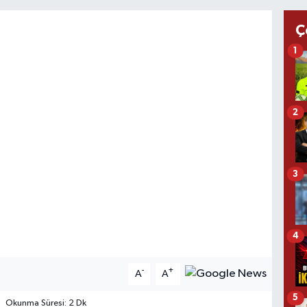
Ç
1
2
3
4
-
+
A
A
5
Okunma Süresi: 2 Dk