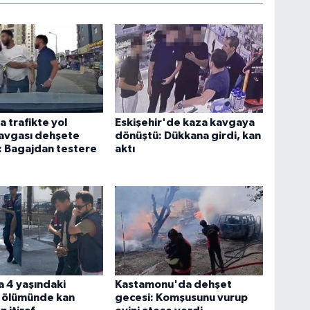
 trafikte yol
Eskişehir'de kaza kavgaya
avgası dehşete
dönüştü: Dükkana girdi, kan
: Bagajdan testere
aktı
 4 yaşındaki
Kastamonu'da dehşet
 ölümünde kan
gecesi: Komşusunu vurup