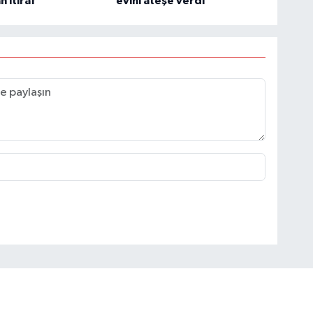
 itiraf
evini ateşe verdi