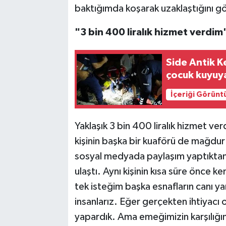
baktığımda koşarak uzaklaştığını 
"3 bin 400 liralık hizmet verdim
Side Antik K
çocuk kuyuy
İçeriği Görünt
Yaklaşık 3 bin 400 liralık hizmet ve
kişinin başka bir kuaförü de mağdur
sosyal medyada paylaşım yaptıktan
ulaştı. Aynı kişinin kısa süre önce k
tek isteğim başka esnafların canı y
insanlarız. Eğer gerçekten ihtiyacı
yapardık. Ama emeğimizin karşılığı