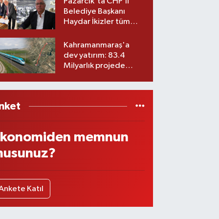
Pazarcık'ta CHP’li
Belediye Başkanı
Haydar İkizler tüm
ekibiyle istifa etti! İşte
yeni partisi
Kahramanmaraş'a
dev yatırım: 83.4
Milyarlık projede
imzalar atıldı
nket
konomiden memnun
usunuz?
Ankete Katıl