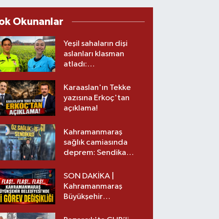
ok Okunanlar
Yeşil sahaların dişi
aslanları klasman
atladı:
Kahramanmaraş’tan
üst lige iki transfer!
Karaaslan'ın Tekke
yazısına Erkoç'tan
açıklama!
Kahramanmaraş
sağlık camiasında
deprem: Sendika
başkanı istifa etti
SON DAKİKA |
Kahramanmaraş
Büyükşehir
Belediyesinde iki
görev değişikliği!