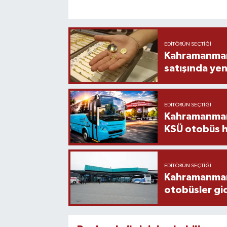
EDITÖRÜN SEÇTIĞI
Kahramanmara
satışında yen
EDITÖRÜN SEÇTIĞI
Kahramanmara
KSÜ otobüs h
EDITÖRÜN SEÇTIĞI
Kahramanmaraş
otobüsler gi