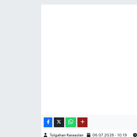
SAĞLIK
EĞİTİM
BÖLGE
KEŞFET
POPÜLER
DÜNYA
TREND
MEDYA
OTOMOTİV
Tolgahan Karaaslan
06.07.2026 - 10:19