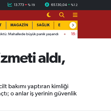
13.773
65.130,04
%
-19
%
1.2
T
MAGAZİN
SAĞLIK
EĞİTİM
YAŞAM
DÜN
de büyük panik yaşandı
15:58
Bağlarbaşı Mahallesi'nde 101. bu
izmeti aldı,
lt bakımı yaptıran kimliği
tı; o anlar iş yerinin güvenlik