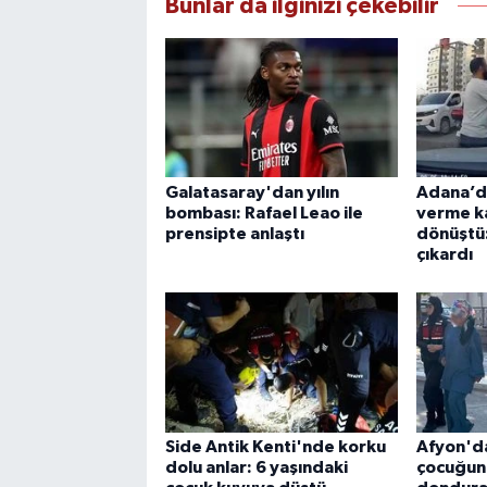
Bunlar da ilginizi çekebilir
Galatasaray'dan yılın
Adana’da
bombası: Rafael Leao ile
verme k
prensipte anlaştı
dönüştü
çıkardı
Side Antik Kenti'nde korku
Afyon'da
dolu anlar: 6 yaşındaki
çocuğun