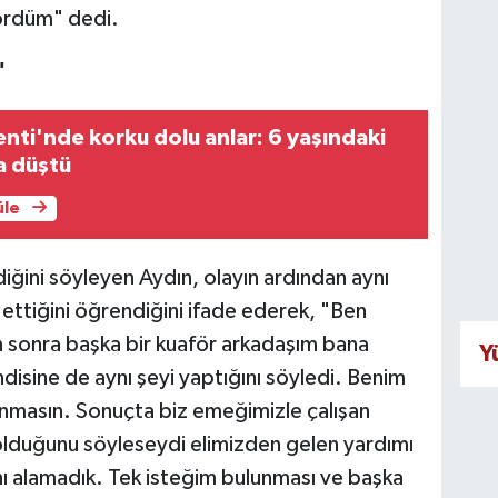
gördüm" dedi.
"
enti'nde korku dolu anlar: 6 yaşındaki
a düştü
üle
rdiğini söyleyen Aydın, olayın ardından aynı
 ettiğini öğrendiğini ifade ederek, "Ben
 sonra başka bir kuaför arkadaşım bana
Y
endisine de aynı şeyi yaptığını söyledi. Benim
anmasın. Sonuçta biz emeğimizle çalışan
 olduğunu söyleseydi elimizden gelen yardımı
nı alamadık. Tek isteğim bulunması ve başka