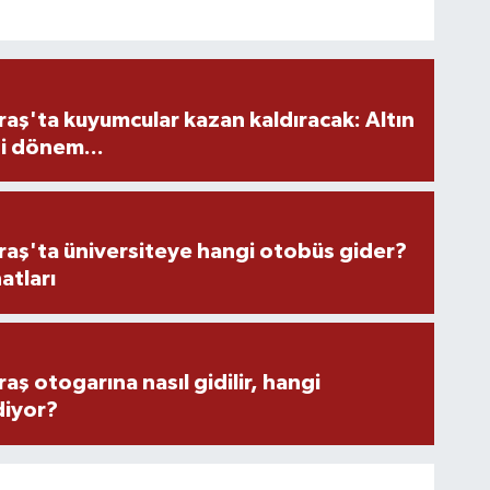
ş'ta kuyumcular kazan kaldıracak: Altın
i dönem...
ş'ta üniversiteye hangi otobüs gider?
atları
 otogarına nasıl gidilir, hangi
diyor?