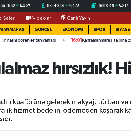
55,1652
64,4046
6618.49
%
0.27
%
0.35
%
2.12
o Galeri
Videolar
Canlı Yayın
AMANMARAŞ
GÜNCEL
EKONOMİ
SPOR
SİYASE
renler tanıyamadı
16:01
Kahramanmaraş’ta bina çöktü: Mahalle
almaz hırsızlık! H
dın kuaförüne gelerek makyaj, türban ve ci
liralık hizmet bedelini ödemeden koşarak kaç
ıdı.