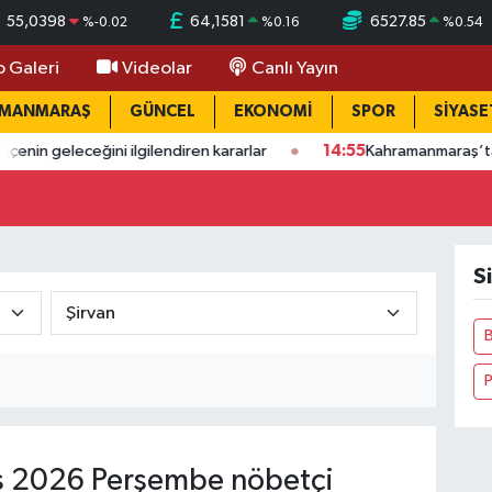
55,0398
64,1581
6527.85
%
-0.02
%
0.16
%
0.54
o Galeri
Videolar
Canlı Yayın
AMANMARAŞ
GÜNCEL
EKONOMİ
SPOR
SİYASE
eğini ilgilendiren kararlar
14:55
Kahramanmaraş’ta feci iş kaza
Si
P
 2026 Perşembe nöbetçi