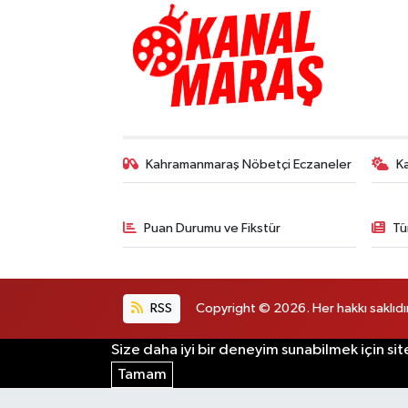
TEKNOLOJİ
YAŞAM
KÜLTÜR SANAT
Kahramanmaraş Nöbetçi Eczaneler
K
Puan Durumu ve Fikstür
Tü
RSS
Copyright © 2026. Her hakkı saklıdır
Size daha iyi bir deneyim sunabilmek için sit
Tamam