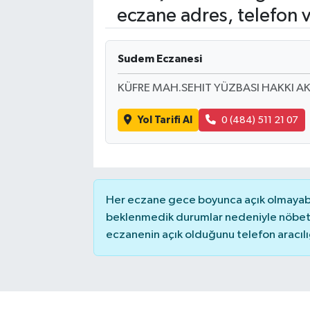
eczane adres, telefon 
SAĞLIK
Sudem Eczanesi
EĞİTİM
KÜFRE MAH.SEHIT YÜZBASI HAKKI A
BÖLGE
Yol Tarifi Al
0 (484) 511 21 07
KEŞFET
POPÜLER
Her eczane gece boyunca açık olmayabili
DÜNYA
beklenmedik durumlar nedeniyle nöbete
eczanenin açık olduğunu telefon aracılığıy
TREND
MEDYA
OTOMOTİV