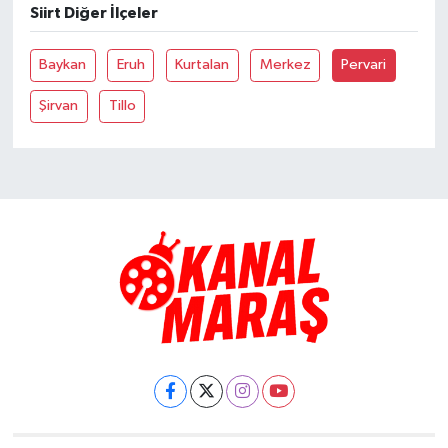
Siirt Diğer İlçeler
TEKNOLOJİ
Baykan
Eruh
Kurtalan
Merkez
Pervari
YAŞAM
Şirvan
Tillo
KÜLTÜR SANAT