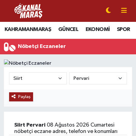
CANLI YAYIN
Kahramanmaraş Nöbetçi Eczaneler
KAHRAMANMARAŞ
GÜNCEL
EKONOMİ
SPOR
KAHRAMANMARAŞ
Kahramanmaraş Hava Durumu
Nöbetçi Eczaneler
GÜNCEL
Kahramanmaraş Namaz Vakitleri
SPOR
Kahramanmaraş Trafik Yoğunluk Haritası
SİYASET
Süper Lig Puan Durumu ve Fikstür
Paylaş
EKONOMİ
Tüm Manşetler
GÜNDEM
Son Dakika Haberleri
Siirt
Pervari
08 Ağustos 2026 Cumartesi
MAGAZİN
Haber Arşivi
nöbetçi eczane adres, telefon ve konumları