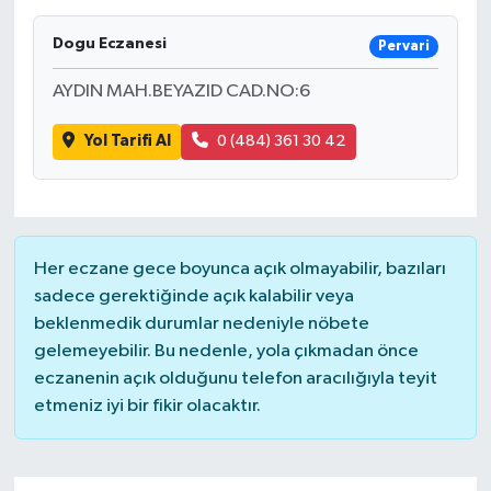
SAĞLIK
Dogu Eczanesi
Pervari
AYDIN MAH.BEYAZID CAD.NO:6
EĞİTİM
Yol Tarifi Al
0 (484) 361 30 42
BÖLGE
KEŞFET
POPÜLER
Her eczane gece boyunca açık olmayabilir, bazıları
sadece gerektiğinde açık kalabilir veya
DÜNYA
beklenmedik durumlar nedeniyle nöbete
gelemeyebilir. Bu nedenle, yola çıkmadan önce
TREND
eczanenin açık olduğunu telefon aracılığıyla teyit
etmeniz iyi bir fikir olacaktır.
MEDYA
OTOMOTİV