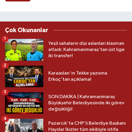
Çok Okunanlar
1
Yeşil sahaların dişi aslanları klasman
atladı: Kahramanmaraş’tan üst lige
iki transfer!
2
Karaaslan'ın Tekke yazısına
Erkoç'tan açıklama!
3
SON DAKİKA | Kahramanmaraş
Büyükşehir Belediyesinde iki görev
değişikliği!
4
Pazarcık'ta CHP’li Belediye Başkanı
Haydar İkizler tüm ekibiyle istifa