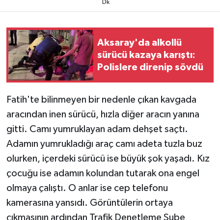
Dk
TEKNOLOJİ
Aksaray'da alkollü
YAŞAM
sürücü kazaya karıştı:
Polislere direnip sövdü
KÜLTÜR SANAT
Fatih'te bilinmeyen bir nedenle çıkan kavgada
aracından inen sürücü, hızla diğer aracın yanına
gitti. Camı yumruklayan adam dehşet saçtı.
Adamın yumrukladığı araç camı adeta tuzla buz
olurken, içerdeki sürücü ise büyük şok yaşadı. Kız
çocuğu ise adamın kolundan tutarak ona engel
olmaya çalıştı. O anlar ise cep telefonu
kamerasına yansıdı. Görüntülerin ortaya
çıkmasının ardından Trafik Denetleme Şube