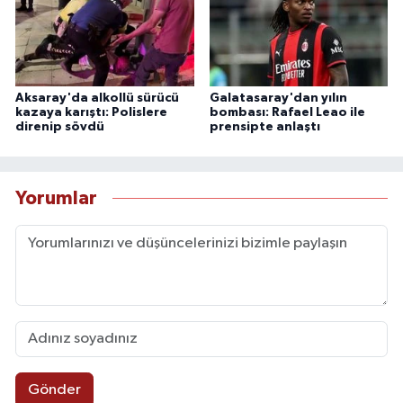
Aksaray'da alkollü sürücü
Galatasaray'dan yılın
kazaya karıştı: Polislere
bombası: Rafael Leao ile
direnip sövdü
prensipte anlaştı
Yorumlar
Gönder