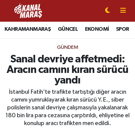
CANLI YAYIN
Kahramanmaraş Nöbetçi Eczaneler
KAHRAMANMARAŞ
GÜNCEL
EKONOMİ
SPOR
KAHRAMANMARAŞ
Kahramanmaraş Hava Durumu
GÜNDEM
GÜNCEL
Kahramanmaraş Namaz Vakitleri
Sanal devriye affetmedi:
Aracın camını kıran sürücü
SPOR
Kahramanmaraş Trafik Yoğunluk Haritası
yandı
SİYASET
Süper Lig Puan Durumu ve Fikstür
İstanbul Fatih'te trafikte tartıştığı diğer aracın
camını yumruklayarak kıran sürücü Y.E., siber
EKONOMİ
Tüm Manşetler
polislerin sanal devriye çalışmasıyla yakalanarak
180 bin lira para cezasına çarptırıldı, ehliyetine el
GÜNDEM
Son Dakika Haberleri
konulup aracı trafikten men edildi.
MAGAZİN
Haber Arşivi