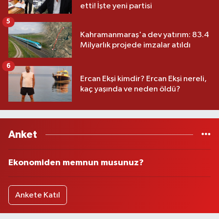
etti! İşte yeni partisi
5
Kahramanmaraş'a dev yatırım: 83.4
Milyarlık projede imzalar atıldı
6
Ercan Ekşi kimdir? Ercan Ekşi nereli,
kaç yaşında ve neden öldü?
Anket
Ekonomiden memnun musunuz?
Ankete Katıl