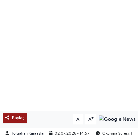
SAĞLIK
EĞİTİM
BÖLGE
KEŞFET
POPÜLER
DÜNYA
TREND
Paylaş
-
+
A
A
MEDYA
Tolgahan Karaaslan
02.07.2026 - 14:57
Okunma Süresi: 1
OTOMOTİV