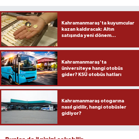
Kahramanmaraş'ta kuyumcular
kazan kaldıracak: Altın
satışında yeni dönem...
Kahramanmaraş'ta
üniversiteye hangi otobüs
gider? KSÜ otobüs hatları
Kahramanmaraş otogarına
nasıl gidilir, hangi otobüsler
gidiyor?