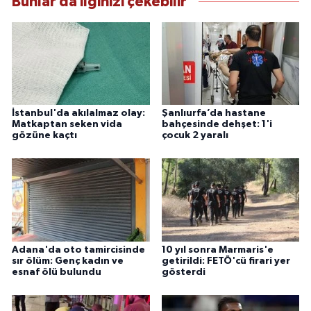
Bunlar da ilginizi çekebilir
İstanbul'da akılalmaz olay:
Şanlıurfa’da hastane
Matkaptan seken vida
bahçesinde dehşet: 1'i
gözüne kaçtı
çocuk 2 yaralı
Adana'da oto tamircisinde
10 yıl sonra Marmaris'e
sır ölüm: Genç kadın ve
getirildi: FETÖ'cü firari yer
esnaf ölü bulundu
gösterdi