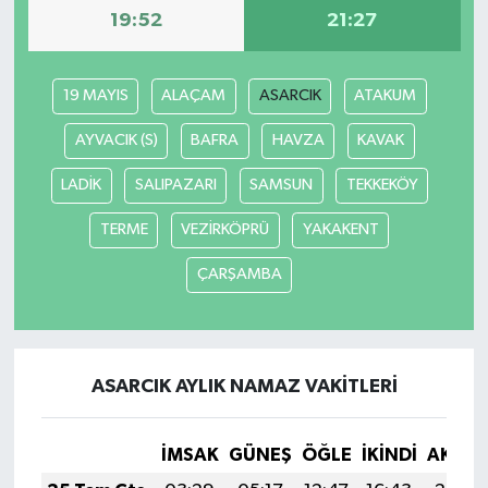
19:52
21:27
TEKNOLOJİ
19 MAYIS
ALAÇAM
ASARCIK
ATAKUM
YAŞAM
AYVACIK (S)
BAFRA
HAVZA
KAVAK
KÜLTÜR SANAT
LADİK
SALIPAZARI
SAMSUN
TEKKEKÖY
TERME
VEZİRKÖPRÜ
YAKAKENT
ÇARŞAMBA
ASARCIK AYLIK NAMAZ VAKITLERI
İMSAK
GÜNEŞ
ÖĞLE
İKINDI
AKŞA