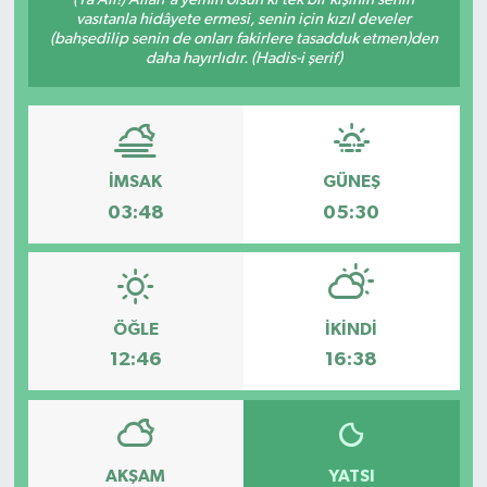
vasıtanla hidâyete ermesi, senin için kızıl develer
SAĞLIK
(bahşedilip senin de onları fakirlere tasadduk etmen)den
daha hayırlıdır. (Hadis-i şerif)
EĞİTİM
BÖLGE
İMSAK
GÜNEŞ
KEŞFET
03:48
05:30
POPÜLER
DÜNYA
ÖĞLE
İKINDI
12:46
16:38
TREND
MEDYA
AKŞAM
YATSI
OTOMOTİV