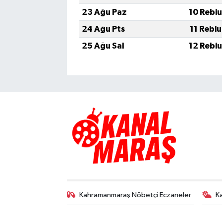
23 Ağu Paz
10 Rebi
24 Ağu Pts
11 Rebi
25 Ağu Sal
12 Rebi
Kahramanmaraş Nöbetçi Eczaneler
K