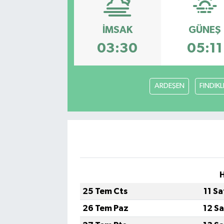
SAĞLIK
İMSAK
GÜNEŞ
EĞİTİM
03:30
05:11
BÖLGE
ARDEŞEN
FINDIKL
KEŞFET
POPÜLER
DÜNYA
TREND
H
25 Tem Cts
11 S
MEDYA
26 Tem Paz
12 S
OTOMOTİV