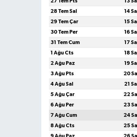
27 Tem Pts
13 S
28 Tem Sal
14 S
TEKNOLOJİ
29 Tem Çar
15 S
YAŞAM
30 Tem Per
16 S
31 Tem Cum
17 S
KÜLTÜR SANAT
1 Ağu Cts
18 S
2 Ağu Paz
19 S
3 Ağu Pts
20 Sa
4 Ağu Sal
21 S
5 Ağu Çar
22 Sa
6 Ağu Per
23 Sa
7 Ağu Cum
24 Sa
8 Ağu Cts
25 Sa
9 Ağu Paz
26 Sa