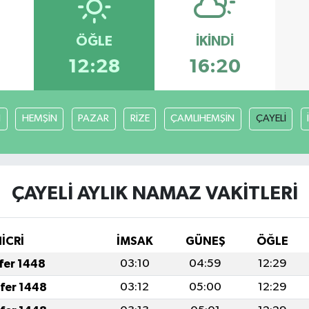
ÖĞLE
İKINDI
12:28
16:20
I
HEMŞİN
PAZAR
RİZE
ÇAMLIHEMŞİN
ÇAYELİ
ÇAYELİ AYLIK NAMAZ VAKITLERI
İCRİ
İMSAK
GÜNEŞ
ÖĞLE
afer 1448
03:10
04:59
12:29
afer 1448
03:12
05:00
12:29