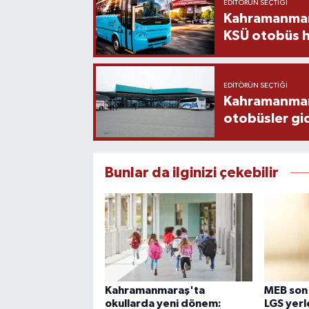
EDITÖRÜN SEÇTIĞI
Kahramanmara
KSÜ otobüs h
EDITÖRÜN SEÇTIĞI
Kahramanmaraş
otobüsler gi
Bunlar da ilginizi çekebilir
Kahramanmaraş'ta
MEB son
okullarda yeni dönem:
LGS yerl