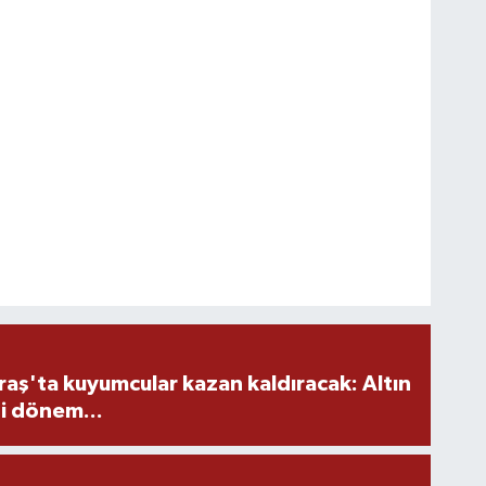
ş'ta kuyumcular kazan kaldıracak: Altın
i dönem...