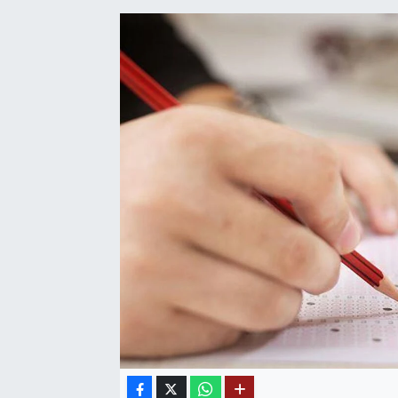
SAĞLIK
EĞİTİM
BÖLGE
KEŞFET
POPÜLER
DÜNYA
TREND
MEDYA
OTOMOTİV