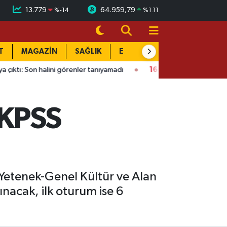
13.779
64.959,79
%
-14
%
1.11
T
MAGAZİN
SAĞLIK
EĞİTİM
YAŞAM
DÜN
lini görenler tanıyamadı
16:01
Kahramanmaraş’ta bina çöktü: M
-KPSS
Yetenek-Genel Kültür ve Alan
ınacak, ilk oturum ise 6