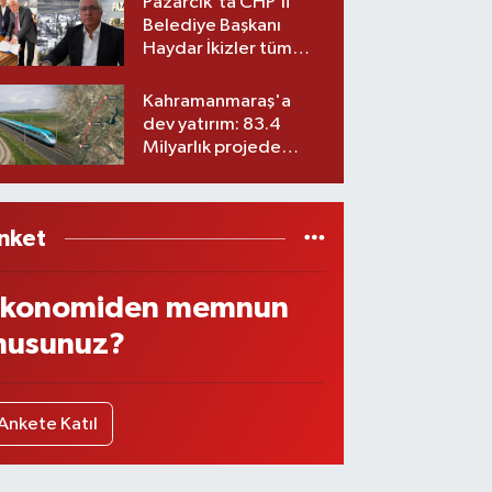
Pazarcık'ta CHP’li
Belediye Başkanı
Haydar İkizler tüm
ekibiyle istifa etti! İşte
yeni partisi
Kahramanmaraş'a
dev yatırım: 83.4
Milyarlık projede
imzalar atıldı
nket
konomiden memnun
usunuz?
Ankete Katıl