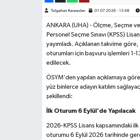
Tolgahan Karaaslan
01.07.2026 - 13:48
TEKNOLOJİ
ANKARA (UHA) - Ölçme, Seçme ve 
YAŞAM
Personel Seçme Sınavı (KPSS) Lisans 
yayımladı. Açıklanan takvime göre, 
KÜLTÜR SANAT
oturumları için başvuru işlemleri 1
edilecek.
ÖSYM'den yapılan açıklamaya göre
yüz binlerce adayın katılım sağlaya
şekillendi:
İlk Oturum 6 Eylül'de Yapılacak
2026-KPSS Lisans kapsamındaki ilk 
oturumu 6 Eylül 2026 tarihinde gerçe