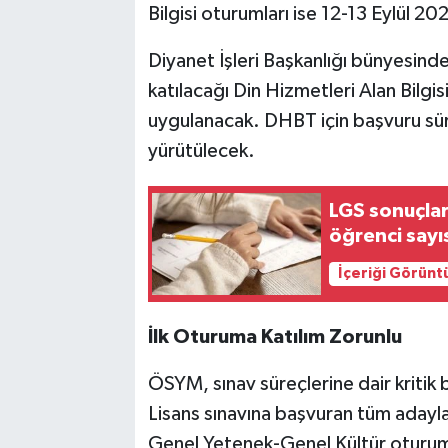
Bilgisi oturumları ise 12-13 Eylül 2
Diyanet İşleri Başkanlığı bünyesind
katılacağı Din Hizmetleri Alan Bilgi
uygulanacak. DHBT için başvuru süre
yürütülecek.
LGS sonuçlar
öğrenci sayı
İçeriği Görünt
İlk Oturuma Katılım Zorunlu
ÖSYM, sınav süreçlerine dair kritik 
Lisans sınavına başvuran tüm adayla
Genel Yetenek-Genel Kültür oturumu