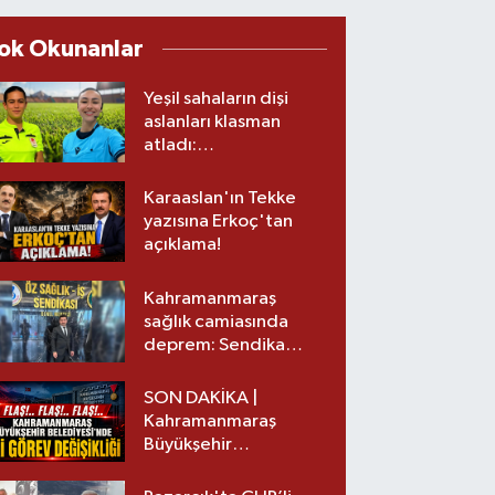
ok Okunanlar
Yeşil sahaların dişi
aslanları klasman
atladı:
Kahramanmaraş’tan
üst lige iki transfer!
Karaaslan'ın Tekke
yazısına Erkoç'tan
açıklama!
Kahramanmaraş
sağlık camiasında
deprem: Sendika
başkanı istifa etti
SON DAKİKA |
Kahramanmaraş
Büyükşehir
Belediyesinde iki
görev değişikliği!