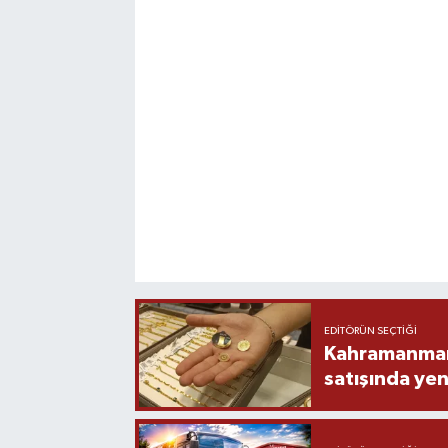
EDITÖRÜN SEÇTIĞI
Kahramanmara
satışında yen