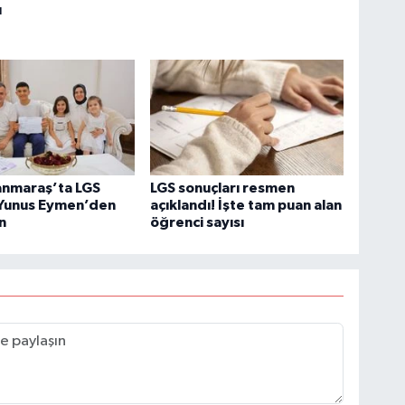
ı
nmaraş’ta LGS
LGS sonuçları resmen
 Yunus Eymen’den
açıklandı! İşte tam puan alan
n
öğrenci sayısı