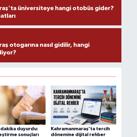
ş'ta üniversiteye hangi otobüs gider?
atları
 otogarına nasıl gidilir, hangi
diyor?
 dakika duyurdu:
Kahramanmaraş’ta tercih
eştirme sonuçları
dönemine dijital rehber