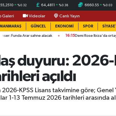
55,2510
64,4811
6660.55
%
0.32
%
0.38
%
0.03
o Galeri
Videolar
Canlı Yayın
AMANMARAŞ
GÜNCEL
EKONOMİ
SPOR
SİYASE
rar sahne alacak
16:15
Demi Rose Ibiza'da ortaya çıktı: Son ha
aş duyuru: 2026
rihleri açıldı
2026-KPSS Lisans takvimine göre; Genel 
ular 1-13 Temmuz 2026 tarihleri arasında al