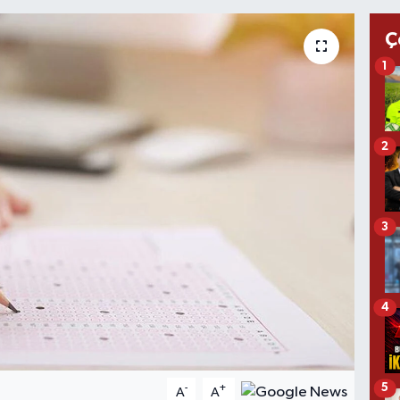
Ç
1
2
3
4
5
-
+
A
A