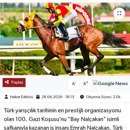
SAĞLIK
EĞİTİM
BÖLGE
KEŞFET
POPÜLER
Paylaş
-
+
A
A
DÜNYA
Haber Editörü
28.06.2026 - 18:15
Okunma Süresi: 2 Dk
TREND
Türk yarışçılık tarihinin en prestijli organizasyonu
MEDYA
olan 100. Gazi Koşusu’nu "Bay Nalçakan" isimli
safkanıyla kazanan iş insanı Emrah Nalçakan, Türk
OTOMOTİV