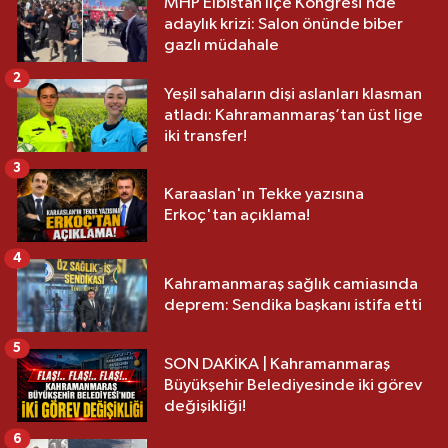
MHP Elbistan İlçe Kongresi’nde
adaylık krizi: Salon önünde biber
gazlı müdahale
2
Yeşil sahaların dişi aslanları klasman
atladı: Kahramanmaraş’tan üst lige
iki transfer!
3
Karaaslan'ın Tekke yazısına
Erkoç'tan açıklama!
4
Kahramanmaraş sağlık camiasında
deprem: Sendika başkanı istifa etti
5
SON DAKİKA | Kahramanmaraş
Büyükşehir Belediyesinde iki görev
değişikliği!
6