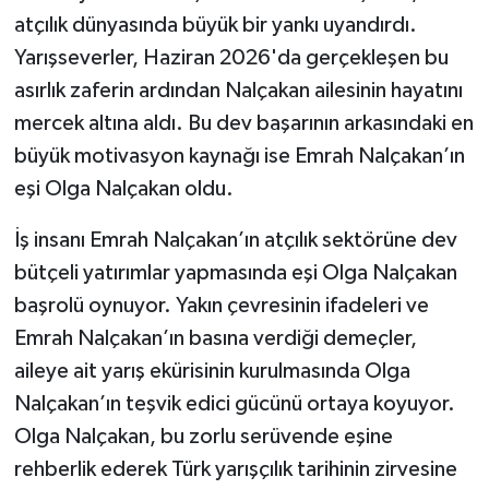
atçılık dünyasında büyük bir yankı uyandırdı.
TEKNOLOJİ
Yarışseverler, Haziran 2026'da gerçekleşen bu
asırlık zaferin ardından Nalçakan ailesinin hayatını
YAŞAM
mercek altına aldı. Bu dev başarının arkasındaki en
büyük motivasyon kaynağı ise Emrah Nalçakan’ın
KÜLTÜR SANAT
eşi Olga Nalçakan oldu.
İş insanı Emrah Nalçakan’ın atçılık sektörüne dev
bütçeli yatırımlar yapmasında eşi Olga Nalçakan
başrolü oynuyor. Yakın çevresinin ifadeleri ve
Emrah Nalçakan’ın basına verdiği demeçler,
aileye ait yarış ekürisinin kurulmasında Olga
Nalçakan’ın teşvik edici gücünü ortaya koyuyor.
Olga Nalçakan, bu zorlu serüvende eşine
rehberlik ederek Türk yarışçılık tarihinin zirvesine