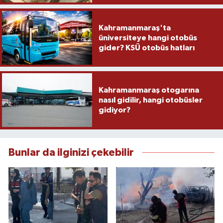
Kahramanmaraş'ta
üniversiteye hangi otobüs
gider? KSÜ otobüs hatları
Kahramanmaraş otogarına
nasıl gidilir, hangi otobüsler
gidiyor?
Bunlar da ilginizi çekebilir