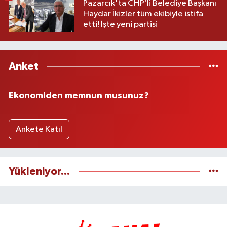
Pazarcık'ta CHP’li Belediye Başkanı
Haydar İkizler tüm ekibiyle istifa
etti! İşte yeni partisi
Anket
Ekonomiden memnun musunuz?
Ankete Katıl
Yükleniyor...