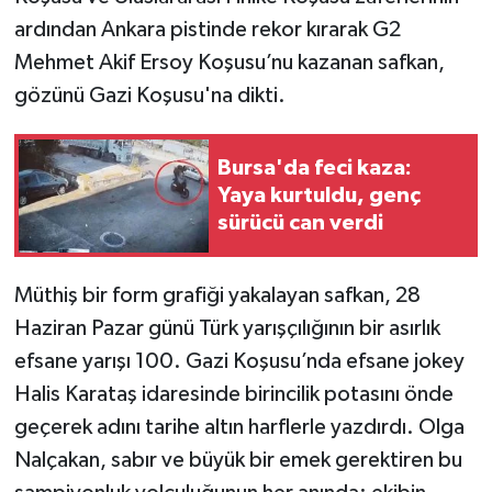
ardından Ankara pistinde rekor kırarak G2
Mehmet Akif Ersoy Koşusu’nu kazanan safkan,
gözünü Gazi Koşusu'na dikti.
Bursa'da feci kaza:
Yaya kurtuldu, genç
sürücü can verdi
Müthiş bir form grafiği yakalayan safkan, 28
Haziran Pazar günü Türk yarışçılığının bir asırlık
efsane yarışı 100. Gazi Koşusu’nda efsane jokey
Halis Karataş idaresinde birincilik potasını önde
geçerek adını tarihe altın harflerle yazdırdı. Olga
Nalçakan, sabır ve büyük bir emek gerektiren bu