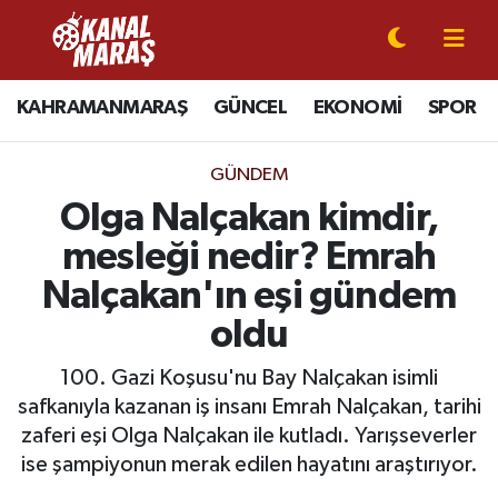
CANLI YAYIN
Kahramanmaraş Nöbetçi Eczaneler
KAHRAMANMARAŞ
GÜNCEL
EKONOMİ
SPOR
KAHRAMANMARAŞ
Kahramanmaraş Hava Durumu
GÜNDEM
GÜNCEL
Kahramanmaraş Namaz Vakitleri
Olga Nalçakan kimdir,
mesleği nedir? Emrah
SPOR
Kahramanmaraş Trafik Yoğunluk Haritası
Nalçakan'ın eşi gündem
SİYASET
Süper Lig Puan Durumu ve Fikstür
oldu
EKONOMİ
Tüm Manşetler
100. Gazi Koşusu'nu Bay Nalçakan isimli
safkanıyla kazanan iş insanı Emrah Nalçakan, tarihi
GÜNDEM
Son Dakika Haberleri
zaferi eşi Olga Nalçakan ile kutladı. Yarışseverler
ise şampiyonun merak edilen hayatını araştırıyor.
MAGAZİN
Haber Arşivi