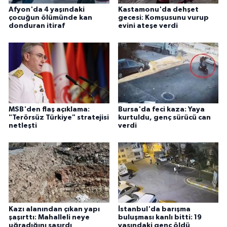
Afyon'da 4 yaşındaki
Kastamonu'da dehşet
çocuğun ölümünde kan
gecesi: Komşusunu vurup
donduran itiraf
evini ateşe verdi
MSB'den flaş açıklama:
Bursa'da feci kaza: Yaya
"Terörsüz Türkiye" stratejisi
kurtuldu, genç sürücü can
netleşti
verdi
Kazı alanından çıkan yapı
İstanbul'da barışma
şaşırttı: Mahalleli neye
buluşması kanlı bitti: 19
uğradığını şaşırdı
yaşındaki genç öldü