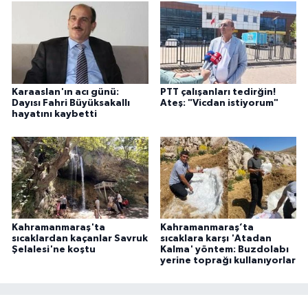
Karaaslan'ın acı günü:
PTT çalışanları tedirğin!
Dayısı Fahri Büyüksakallı
Ateş: "Vicdan istiyorum"
hayatını kaybetti
Kahramanmaraş'ta
Kahramanmaraş’ta
sıcaklardan kaçanlar Savruk
sıcaklara karşı 'Atadan
Şelalesi'ne koştu
Kalma' yöntem: Buzdolabı
yerine toprağı kullanıyorlar