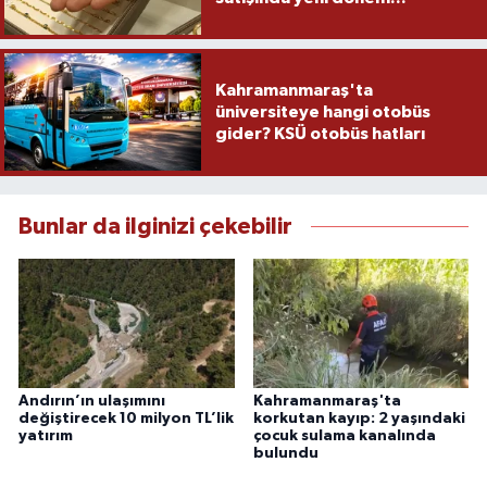
Kahramanmaraş'ta
üniversiteye hangi otobüs
gider? KSÜ otobüs hatları
Bunlar da ilginizi çekebilir
Andırın’ın ulaşımını
Kahramanmaraş'ta
değiştirecek 10 milyon TL’lik
korkutan kayıp: 2 yaşındaki
yatırım
çocuk sulama kanalında
bulundu