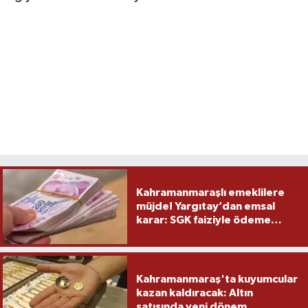
Kahramanmaraşlı emeklilere
müjde! Yargıtay’dan emsal
karar: SGK faiziyle ödeme
yapacak
Kahramanmaraş'ta kuyumcular
kazan kaldıracak: Altın
satışında yeni dönem...