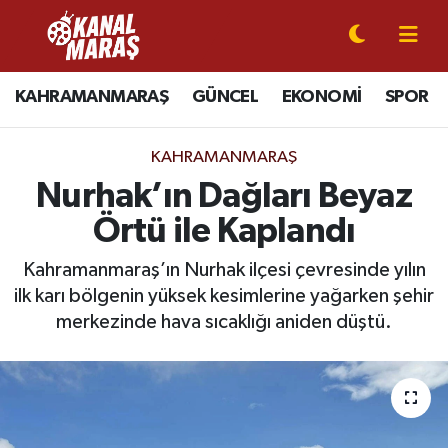
CANLI YAYIN
Kahramanmaraş Nöbetçi Eczaneler
KAHRAMANMARAŞ
GÜNCEL
EKONOMİ
SPOR
KAHRAMANMARAŞ
Kahramanmaraş Hava Durumu
KAHRAMANMARAŞ
GÜNCEL
Kahramanmaraş Namaz Vakitleri
Nurhak’ın Dağları Beyaz
Örtü ile Kaplandı
SPOR
Kahramanmaraş Trafik Yoğunluk Haritası
Kahramanmaraş’ın Nurhak ilçesi çevresinde yılın
SİYASET
Süper Lig Puan Durumu ve Fikstür
ilk karı bölgenin yüksek kesimlerine yağarken şehir
merkezinde hava sıcaklığı aniden düştü.
EKONOMİ
Tüm Manşetler
GÜNDEM
Son Dakika Haberleri
MAGAZİN
Haber Arşivi