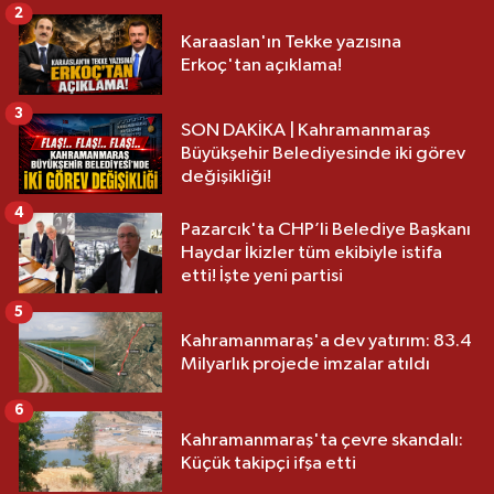
2
Karaaslan'ın Tekke yazısına
Erkoç'tan açıklama!
3
SON DAKİKA | Kahramanmaraş
Büyükşehir Belediyesinde iki görev
değişikliği!
4
Pazarcık'ta CHP’li Belediye Başkanı
Haydar İkizler tüm ekibiyle istifa
etti! İşte yeni partisi
5
Kahramanmaraş'a dev yatırım: 83.4
Milyarlık projede imzalar atıldı
6
Kahramanmaraş'ta çevre skandalı:
Küçük takipçi ifşa etti