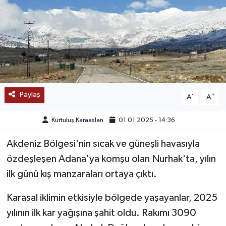
SAĞLIK
EĞİTİM
BÖLGE
KEŞFET
Paylaş
-
+
A
A
POPÜLER
Kurtuluş Karaaslan
01.01.2025 - 14:36
Akdeniz Bölgesi'nin sıcak ve güneşli havasıyla
DÜNYA
özdeşleşen Adana'ya komşu olan Nurhak'ta, yılın
TREND
ilk günü kış manzaraları ortaya çıktı.
Karasal iklimin etkisiyle bölgede yaşayanlar, 2025
MEDYA
yılının ilk kar yağışına şahit oldu. Rakımı 3090
OTOMOTİV