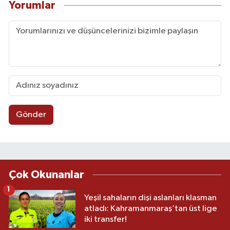
Yorumlar
Gönder
Çok Okunanlar
1
Yeşil sahaların dişi aslanları klasman
atladı: Kahramanmaraş’tan üst lige
iki transfer!