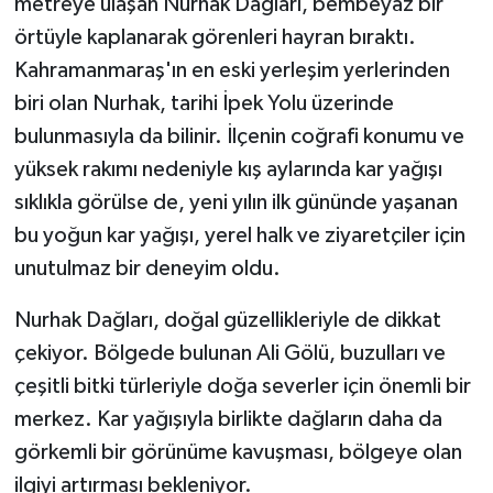
metreye ulaşan Nurhak Dağları, bembeyaz bir
örtüyle kaplanarak görenleri hayran bıraktı.
TEKNOLOJİ
Kahramanmaraş'ın en eski yerleşim yerlerinden
biri olan Nurhak, tarihi İpek Yolu üzerinde
YAŞAM
bulunmasıyla da bilinir. İlçenin coğrafi konumu ve
KÜLTÜR SANAT
yüksek rakımı nedeniyle kış aylarında kar yağışı
sıklıkla görülse de, yeni yılın ilk gününde yaşanan
bu yoğun kar yağışı, yerel halk ve ziyaretçiler için
unutulmaz bir deneyim oldu.
Nurhak Dağları, doğal güzellikleriyle de dikkat
çekiyor. Bölgede bulunan Ali Gölü, buzulları ve
çeşitli bitki türleriyle doğa severler için önemli bir
merkez. Kar yağışıyla birlikte dağların daha da
görkemli bir görünüme kavuşması, bölgeye olan
ilgiyi artırması bekleniyor.