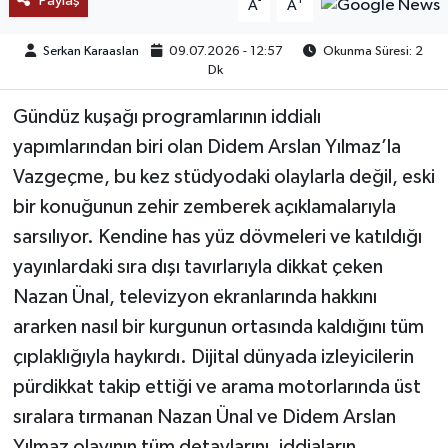
Paylaş
-
+
A
A
TEKNOLOJİ
Serkan Karaaslan
09.07.2026 - 12:57
Okunma Süresi: 2
Dk
YAŞAM
Gündüz kuşağı programlarının iddialı
yapımlarından biri olan Didem Arslan Yılmaz’la
KÜLTÜR SANAT
Vazgeçme, bu kez stüdyodaki olaylarla değil, eski
bir konuğunun zehir zemberek açıklamalarıyla
sarsılıyor. Kendine has yüz dövmeleri ve katıldığı
yayınlardaki sıra dışı tavırlarıyla dikkat çeken
Nazan Ünal, televizyon ekranlarında hakkını
ararken nasıl bir kurgunun ortasında kaldığını tüm
çıplaklığıyla haykırdı. Dijital dünyada izleyicilerin
pürdikkat takip ettiği ve arama motorlarında üst
sıralara tırmanan Nazan Ünal ve Didem Arslan
Yılmaz olayının tüm detaylarını, iddiaların