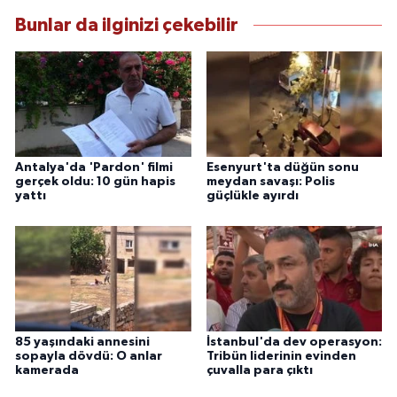
Bunlar da ilginizi çekebilir
Antalya'da 'Pardon' filmi
Esenyurt'ta düğün sonu
gerçek oldu: 10 gün hapis
meydan savaşı: Polis
yattı
güçlükle ayırdı
85 yaşındaki annesini
İstanbul'da dev operasyon:
sopayla dövdü: O anlar
Tribün liderinin evinden
kamerada
çuvalla para çıktı