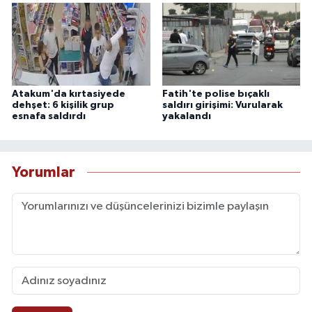
Atakum'da kırtasiyede
Fatih'te polise bıçaklı
dehşet: 6 kişilik grup
saldırı girişimi: Vurularak
esnafa saldırdı
yakalandı
Yorumlar