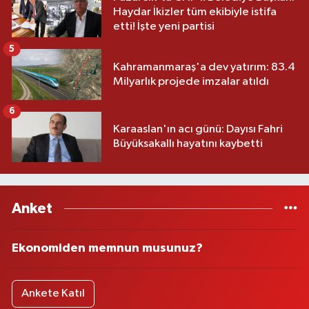
Haydar İkizler tüm ekibiyle istifa
etti! İşte yeni partisi
5
Kahramanmaraş'a dev yatırım: 83.4
Milyarlık projede imzalar atıldı
6
Karaaslan'ın acı günü: Dayısı Fahri
Büyüksakallı hayatını kaybetti
Anket
Ekonomiden memnun musunuz?
Ankete Katıl