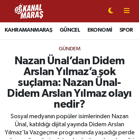
CANLI YAYIN
Kahramanmaraş Nöbetçi Eczaneler
KAHRAMANMARAŞ
GÜNCEL
EKONOMİ
SPOR
KAHRAMANMARAŞ
Kahramanmaraş Hava Durumu
GÜNDEM
GÜNCEL
Kahramanmaraş Namaz Vakitleri
Nazan Ünal’dan Didem
Arslan Yılmaz’a şok
SPOR
Kahramanmaraş Trafik Yoğunluk Haritası
suçlama: Nazan Ünal-
SİYASET
Süper Lig Puan Durumu ve Fikstür
Didem Arslan Yılmaz olayı
nedir?
EKONOMİ
Tüm Manşetler
Sosyal medyanın popüler isimlerinden Nazan
GÜNDEM
Son Dakika Haberleri
Ünal, katıldığı dijital yayında Didem Arslan
Yılmaz’la Vazgeçme programında yaşadığı perde
MAGAZİN
Haber Arşivi