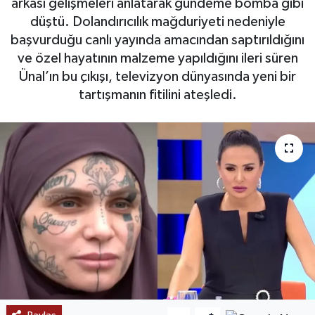
arkası gelişmeleri anlatarak gündeme bomba gibi
düştü. Dolandırıcılık mağduriyeti nedeniyle
SAĞLIK
başvurduğu canlı yayında amacından saptırıldığını
ve özel hayatının malzeme yapıldığını ileri süren
EĞİTİM
Ünal’ın bu çıkışı, televizyon dünyasında yeni bir
tartışmanın fitilini ateşledi.
BÖLGE
KEŞFET
POPÜLER
DÜNYA
TREND
MEDYA
OTOMOTİV