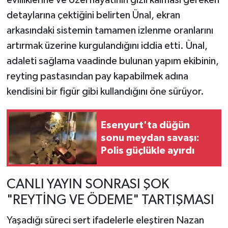
evliliklerine ve özel hayatının gizli kalması gereken
detaylarına çektiğini belirten Ünal, ekran
arkasındaki sistemin tamamen izlenme oranlarını
artırmak üzerine kurgulandığını iddia etti. Ünal,
adaleti sağlama vaadinde bulunan yapım ekibinin,
reyting pastasından pay kapabilmek adına
kendisini bir figür gibi kullandığını öne sürüyor.
Esenyurt'ta düğün
sonu meydan savaşı:
Polis güçlükle ayırdı
CANLI YAYIN SONRASI ŞOK
"REYTİNG VE ÖDEME" TARTIŞMASI
Yaşadığı süreci sert ifadelerle eleştiren Nazan