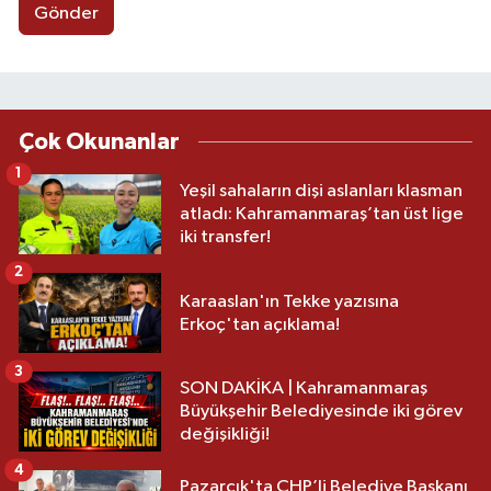
Gönder
Çok Okunanlar
1
Yeşil sahaların dişi aslanları klasman
atladı: Kahramanmaraş’tan üst lige
iki transfer!
2
Karaaslan'ın Tekke yazısına
Erkoç'tan açıklama!
3
SON DAKİKA | Kahramanmaraş
Büyükşehir Belediyesinde iki görev
değişikliği!
4
Pazarcık'ta CHP’li Belediye Başkanı