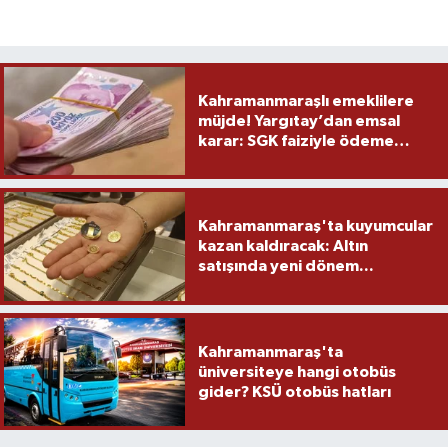
Kahramanmaraşlı emeklilere
müjde! Yargıtay’dan emsal
karar: SGK faiziyle ödeme
yapacak
Kahramanmaraş'ta kuyumcular
kazan kaldıracak: Altın
satışında yeni dönem...
Kahramanmaraş'ta
üniversiteye hangi otobüs
gider? KSÜ otobüs hatları