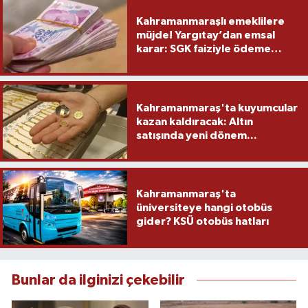
Kahramanmaraşlı emeklilere
müjde! Yargıtay’dan emsal
karar: SGK faiziyle ödeme
yapacak
Kahramanmaraş'ta kuyumcular
kazan kaldıracak: Altın
satışında yeni dönem...
Kahramanmaraş'ta
üniversiteye hangi otobüs
gider? KSÜ otobüs hatları
Bunlar da ilginizi çekebilir