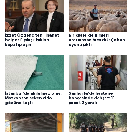
İzzet Özgenç'ten "İhanet
Kırıkkale'de filmleri
belgesi" çıkışı: Işıkları
aratmayan hırsızlık: Çoban
kapatıp açın
oyunu çıktı
İstanbul'da akılalmaz olay:
Şanlıurfa’da hastane
Matkaptan seken vida
bahçesinde dehşet: 1'i
gözüne kaçtı
çocuk 2 yaralı