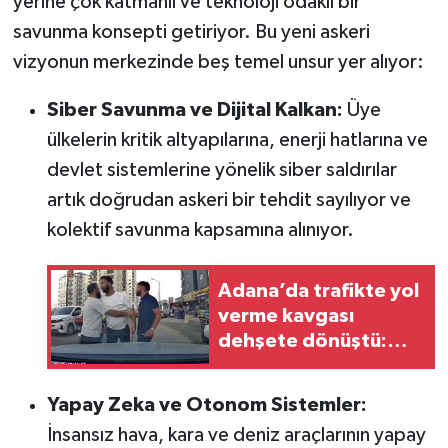
yerine çok katmanlı ve teknoloji odaklı bir
savunma konsepti getiriyor. Bu yeni askeri
vizyonun merkezinde beş temel unsur yer alıyor:
Siber Savunma ve Dijital Kalkan:
Üye
ülkelerin kritik altyapılarına, enerji hatlarına ve
devlet sistemlerine yönelik siber saldırılar
artık doğrudan askeri bir tehdit sayılıyor ve
kolektif savunma kapsamına alınıyor.
Adana’da trafikte yol
verme kavgası
dehşete dönüştü:
Bagajdan testere
çıkardı
Yapay Zeka ve Otonom Sistemler:
İnsansız hava, kara ve deniz araçlarının yapay