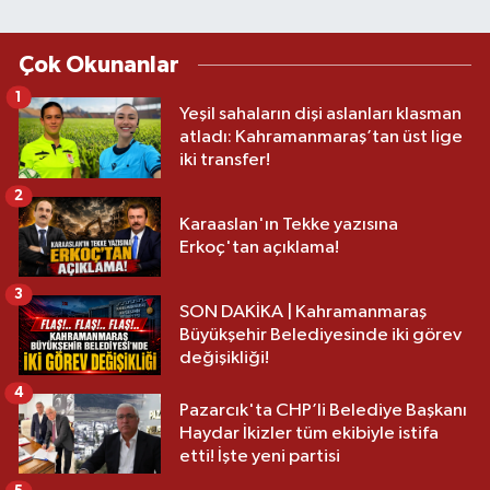
Çok Okunanlar
1
Yeşil sahaların dişi aslanları klasman
atladı: Kahramanmaraş’tan üst lige
iki transfer!
2
Karaaslan'ın Tekke yazısına
Erkoç'tan açıklama!
3
SON DAKİKA | Kahramanmaraş
Büyükşehir Belediyesinde iki görev
değişikliği!
4
Pazarcık'ta CHP’li Belediye Başkanı
Haydar İkizler tüm ekibiyle istifa
etti! İşte yeni partisi