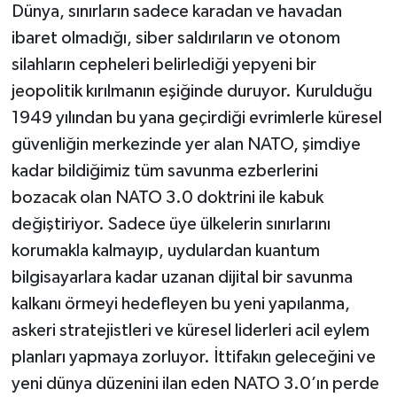
Dünya, sınırların sadece karadan ve havadan
ibaret olmadığı, siber saldırıların ve otonom
TEKNOLOJİ
silahların cepheleri belirlediği yepyeni bir
YAŞAM
jeopolitik kırılmanın eşiğinde duruyor. Kurulduğu
1949 yılından bu yana geçirdiği evrimlerle küresel
KÜLTÜR SANAT
güvenliğin merkezinde yer alan NATO, şimdiye
kadar bildiğimiz tüm savunma ezberlerini
bozacak olan NATO 3.0 doktrini ile kabuk
değiştiriyor. Sadece üye ülkelerin sınırlarını
korumakla kalmayıp, uydulardan kuantum
bilgisayarlara kadar uzanan dijital bir savunma
kalkanı örmeyi hedefleyen bu yeni yapılanma,
askeri stratejistleri ve küresel liderleri acil eylem
planları yapmaya zorluyor. İttifakın geleceğini ve
yeni dünya düzenini ilan eden NATO 3.0’ın perde