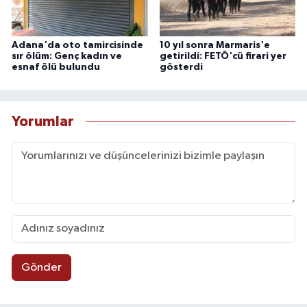
Adana'da oto tamircisinde
10 yıl sonra Marmaris'e
sır ölüm: Genç kadın ve
getirildi: FETÖ'cü firari yer
esnaf ölü bulundu
gösterdi
Yorumlar
Gönder