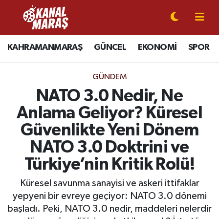
CANLI YAYIN
Kahramanmaraş Nöbetçi Eczaneler
KAHRAMANMARAŞ
GÜNCEL
EKONOMİ
SPOR
KAHRAMANMARAŞ
Kahramanmaraş Hava Durumu
GÜNDEM
GÜNCEL
Kahramanmaraş Namaz Vakitleri
NATO 3.0 Nedir, Ne
Anlama Geliyor? Küresel
SPOR
Kahramanmaraş Trafik Yoğunluk Haritası
Güvenlikte Yeni Dönem
SİYASET
Süper Lig Puan Durumu ve Fikstür
NATO 3.0 Doktrini ve
Türkiye’nin Kritik Rolü!
EKONOMİ
Tüm Manşetler
Küresel savunma sanayisi ve askeri ittifaklar
GÜNDEM
Son Dakika Haberleri
yepyeni bir evreye geçiyor: NATO 3.0 dönemi
başladı. Peki, NATO 3.0 nedir, maddeleri nelerdir
MAGAZİN
Haber Arşivi