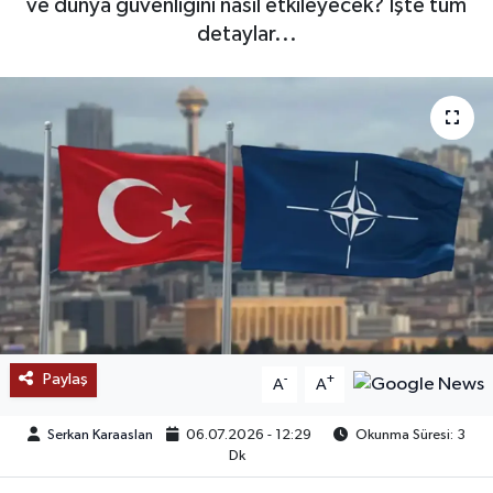
ve dünya güvenliğini nasıl etkileyecek? İşte tüm
detaylar...
SAĞLIK
EĞİTİM
BÖLGE
KEŞFET
POPÜLER
DÜNYA
TREND
Paylaş
-
+
A
A
MEDYA
Serkan Karaaslan
06.07.2026 - 12:29
Okunma Süresi: 3
Dk
OTOMOTİV