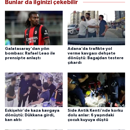
Bunlar da ilginizi çekebilir
Galatasaray'dan yılın
Adana’da trafikte yol
bombası: Rafael Leao ile
verme kavgası dehşete
prensipte anlaştı
dönüştü: Bagajdan testere
çıkardı
Eskişehir'de kaza kavgaya
Side Antik Kenti'nde korku
dönüştü: Dükkana girdi,
dolu anlar: 6 yaşındaki
kan aktı
çocuk kuyuya düştü