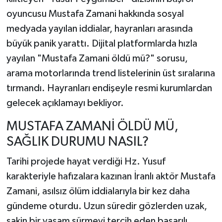
oyuncusu Mustafa Zamani hakkında sosyal
TEKNOLOJİ
medyada yayılan iddialar, hayranları arasında
büyük panik yarattı. Dijital platformlarda hızla
YAŞAM
yayılan "Mustafa Zamani öldü mü?" sorusu,
arama motorlarında trend listelerinin üst sıralarına
KÜLTÜR SANAT
tırmandı. Hayranları endişeyle resmi kurumlardan
gelecek açıklamayı bekliyor.
MUSTAFA ZAMANİ ÖLDÜ MÜ,
SAĞLIK DURUMU NASIL?
Tarihi projede hayat verdiği Hz. Yusuf
karakteriyle hafızalara kazınan İranlı aktör Mustafa
Zamani, asılsız ölüm iddialarıyla bir kez daha
gündeme oturdu. Uzun süredir gözlerden uzak,
sakin bir yaşam sürmeyi tercih eden başarılı