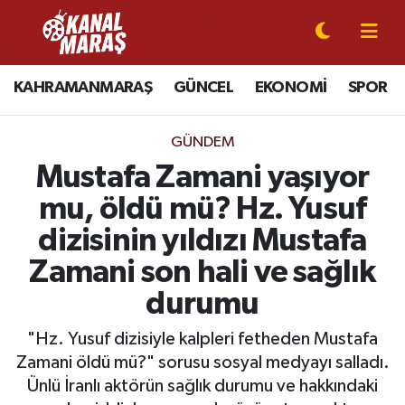
CANLI YAYIN
Kahramanmaraş Nöbetçi Eczaneler
KAHRAMANMARAŞ
GÜNCEL
EKONOMİ
SPOR
KAHRAMANMARAŞ
Kahramanmaraş Hava Durumu
GÜNDEM
GÜNCEL
Kahramanmaraş Namaz Vakitleri
Mustafa Zamani yaşıyor
mu, öldü mü? Hz. Yusuf
SPOR
Kahramanmaraş Trafik Yoğunluk Haritası
dizisinin yıldızı Mustafa
SİYASET
Süper Lig Puan Durumu ve Fikstür
Zamani son hali ve sağlık
durumu
EKONOMİ
Tüm Manşetler
"Hz. Yusuf dizisiyle kalpleri fetheden Mustafa
GÜNDEM
Son Dakika Haberleri
Zamani öldü mü?" sorusu sosyal medyayı salladı.
Ünlü İranlı aktörün sağlık durumu ve hakkındaki
MAGAZİN
Haber Arşivi