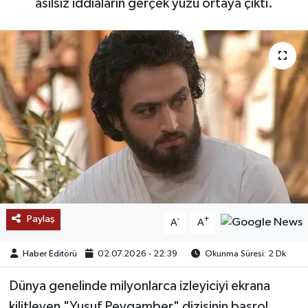
asılsız iddiaların gerçek yüzü ortaya çıktı.
SAĞLIK
EĞİTİM
BÖLGE
KEŞFET
POPÜLER
DÜNYA
Paylaş
-
+
A
A
TREND
Haber Editörü
02.07.2026 - 22:39
Okunma Süresi: 2 Dk
MEDYA
Dünya genelinde milyonlarca izleyiciyi ekrana
OTOMOTİV
kilitleyen "Yusuf Peygamber" dizisinin başrol