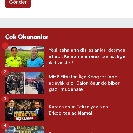
Gönder
Çok Okunanlar
1
Yeşil sahaların dişi aslanları klasman
atladı: Kahramanmaraş’tan üst lige
iki transfer!
2
MHP Elbistan İlçe Kongresi’nde
adaylık krizi: Salon önünde biber
gazlı müdahale
3
Karaaslan'ın Tekke yazısına
Erkoç'tan açıklama!
4