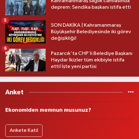
Kahramanmaraş sağlık camiasında
deprem: Sendika başkanı istifa etti
5
SON DAKİKA | Kahramanmaraş
Büyükşehir Belediyesinde iki görev
değişikliği!
6
Pazarcık'ta CHP’li Belediye Başkanı
Haydar İkizler tüm ekibiyle istifa
etti! İşte yeni partisi
Anket
Ekonomiden memnun musunuz?
Ankete Katıl