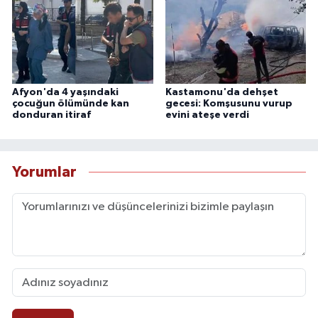
Afyon'da 4 yaşındaki
Kastamonu'da dehşet
çocuğun ölümünde kan
gecesi: Komşusunu vurup
donduran itiraf
evini ateşe verdi
Yorumlar