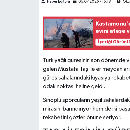
Haber Editörü
05.07.2026 - 15:18
Okun
TEKNOLOJİ
Kastamonu'd
YAŞAM
evini ateşe 
İçeriği Görünt
KÜLTÜR SANAT
Türk yağlı güreşinin son dönemde vit
gelen Mustafa Taş ile er meydanları
güreş sahalarındaki kıyasıya rekabetl
odak noktası haline geldi.
Sinoplu sporcuların yeşil sahalardak
mirasını barındırıyor hem de iki başar
rekabetini gözler önüne seriyor.