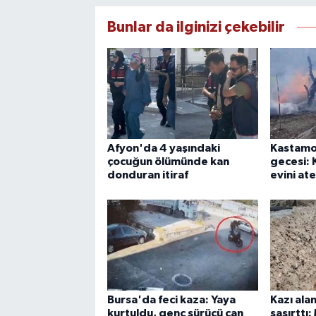
Bunlar da ilginizi çekebilir
Afyon'da 4 yaşındaki
Kastamo
çocuğun ölümünde kan
gecesi:
donduran itiraf
evini at
Bursa'da feci kaza: Yaya
Kazı ala
kurtuldu, genç sürücü can
şaşırttı: