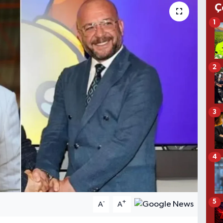
Ç
1
2
3
4
5
-
+
A
A