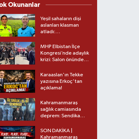
ok Okunanlar
Yeşil sahaların dişi
aslanları klasman
atladı:
Kahramanmaraş’tan
üst lige iki transfer!
MHP Elbistan İlçe
Kongresi’nde adaylık
krizi: Salon önünde
biber gazlı müdahale
Karaaslan'ın Tekke
yazısına Erkoç'tan
açıklama!
Kahramanmaraş
sağlık camiasında
deprem: Sendika
başkanı istifa etti
SON DAKİKA |
Kahramanmaraş