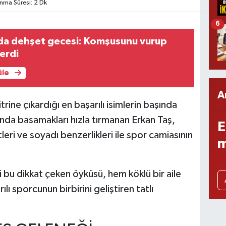
ma Süresi: 2 Dk
6
a dehşet gecesi: Komşusunu vurup
verdi
üle
A
rine çıkardığı en başarılı isimlerin başında
nda basamakları hızla tırmanan Erkan Taş,
E
eri ve soyadı benzerlikleri ile spor camiasının
m
i bu dikkat çeken öyküsü, hem köklü bir aile
ılı sporcunun birbirini geliştiren tatlı