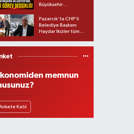
Büyükşehir
Belediyesinde iki
görev değişikliği!
Pazarcık'ta CHP’li
Belediye Başkanı
Haydar İkizler tüm
ekibiyle istifa etti! İşte
yeni partisi
nket
konomiden memnun
usunuz?
Ankete Katıl