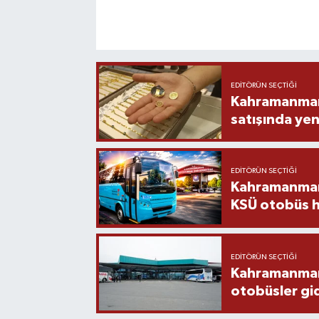
EDITÖRÜN SEÇTIĞI
Kahramanmara
satışında yen
EDITÖRÜN SEÇTIĞI
Kahramanmara
KSÜ otobüs h
EDITÖRÜN SEÇTIĞI
Kahramanmaraş
otobüsler gi