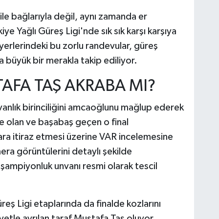
le bağlarıyla değil, aynı zamanda er
kiye Yağlı Güreş Ligi'nde sık sık karşı karşıya
iyerlerindeki bu zorlu randevular, güreş
a büyük bir merakla takip ediliyor.
AFA TAŞ AKRABA MI?
ivanlık birinciliğini amcaoğlunu mağlup ederek
e olan ve başabaş geçen o final
ra itiraz etmesi üzerine VAR incelemesine
ra görüntülerini detaylı şekilde
 şampiyonluk unvanı resmi olarak tescil
reş Ligi etaplarında da finalde kozlarını
yetle ayrılan taraf Mustafa Taş oluyor.