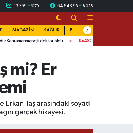
13.799
64.643,95
%
70
%
0.16
T
MAGAZİN
SAĞLIK
EĞİTİM
YAŞAM
DÜN
maraşlı doktor öldü
15:48
Onikişubat’ta ücretsiz üniversite k
ş mi? Er
zemi
e Erkan Taş arasındaki soyadı
bağın gerçek hikayesi.