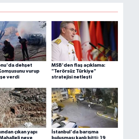
nu'da dehşet
MSB'den flaş açıklama:
 Komşusunu vurup
"Terörsüz Türkiye"
eşe verdi
stratejisi netleşti
nından çıkan yapı
İstanbul'da barışma
 Mahalleli neye
buluşması kanlı bitti: 19