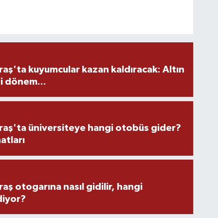
ş'ta kuyumcular kazan kaldıracak: Altın
i dönem...
ş'ta üniversiteye hangi otobüs gider?
atları
 otogarına nasıl gidilir, hangi
diyor?