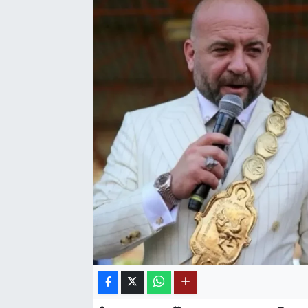
SAĞLIK
EĞİTİM
BÖLGE
KEŞFET
POPÜLER
DÜNYA
TREND
MEDYA
OTOMOTİV