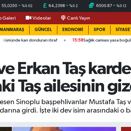
55,0250
64,2398
6500.87
%
0.02
%
0.2
%
0.12
o Galeri
Videolar
Canlı Yayın
AMANMARAŞ
GÜNCEL
EKONOMİ
SPOR
SİYASE
n donduran itiraf
15:58
Sağlık camiası yasa boğuldu: Kahraman
ve Erkan Taş karde
 Taş ailesinin gi
 esen Sinoplu başpehlivanlar Mustafa Taş v
darına girdi. İşte iki dev isim arasındaki o 