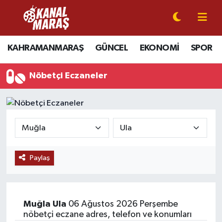
CANLI YAYIN
Kahramanmaraş Nöbetçi Eczaneler
KAHRAMANMARAŞ
GÜNCEL
EKONOMİ
SPOR
KAHRAMANMARAŞ
Kahramanmaraş Hava Durumu
Nöbetçi Eczaneler
GÜNCEL
Kahramanmaraş Namaz Vakitleri
SPOR
Kahramanmaraş Trafik Yoğunluk Haritası
SİYASET
Süper Lig Puan Durumu ve Fikstür
Paylaş
EKONOMİ
Tüm Manşetler
GÜNDEM
Son Dakika Haberleri
Muğla
Ula
06 Ağustos 2026 Perşembe
MAGAZİN
Haber Arşivi
nöbetçi eczane adres, telefon ve konumları