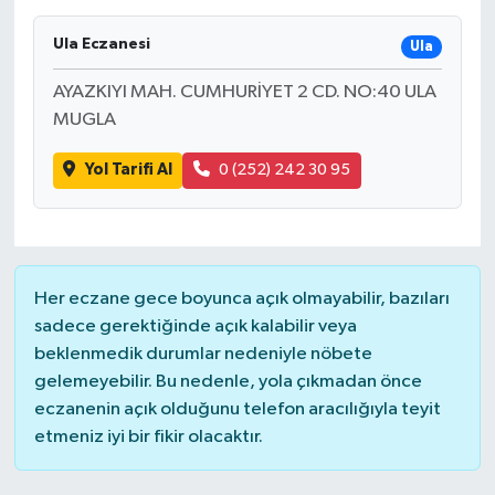
SAĞLIK
Ula Eczanesi
Ula
AYAZKIYI MAH. CUMHURİYET 2 CD. NO:40 ULA
EĞİTİM
MUGLA
BÖLGE
Yol Tarifi Al
0 (252) 242 30 95
KEŞFET
POPÜLER
Her eczane gece boyunca açık olmayabilir, bazıları
DÜNYA
sadece gerektiğinde açık kalabilir veya
beklenmedik durumlar nedeniyle nöbete
TREND
gelemeyebilir. Bu nedenle, yola çıkmadan önce
eczanenin açık olduğunu telefon aracılığıyla teyit
MEDYA
etmeniz iyi bir fikir olacaktır.
OTOMOTİV