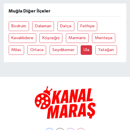
Muğla Diğer İlçeler
TEKNOLOJİ
Bodrum
Dalaman
Datça
Fethiye
YAŞAM
Kavaklidere
Köyceğiz
Marmaris
Menteşe
KÜLTÜR SANAT
Milas
Ortaca
Seydikemer
Ula
Yatağan