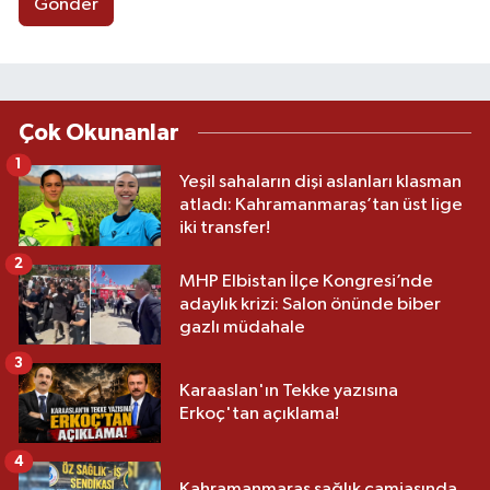
Gönder
Çok Okunanlar
1
Yeşil sahaların dişi aslanları klasman
atladı: Kahramanmaraş’tan üst lige
iki transfer!
2
MHP Elbistan İlçe Kongresi’nde
adaylık krizi: Salon önünde biber
gazlı müdahale
3
Karaaslan'ın Tekke yazısına
Erkoç'tan açıklama!
4
Kahramanmaraş sağlık camiasında