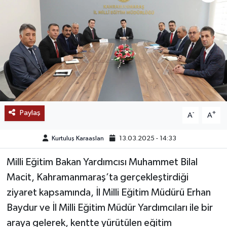
SAĞLIK
EĞİTİM
BÖLGE
KEŞFET
Paylaş
-
+
A
A
POPÜLER
Kurtuluş Karaaslan
13.03.2025 - 14:33
DÜNYA
Milli Eğitim Bakan Yardımcısı Muhammet Bilal
TREND
Macit, Kahramanmaraş’ta gerçekleştirdiği
ziyaret kapsamında, İl Milli Eğitim Müdürü Erhan
MEDYA
Baydur ve İl Milli Eğitim Müdür Yardımcıları ile bir
araya gelerek, kentte yürütülen eğitim
OTOMOTİV