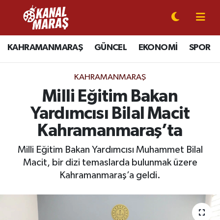
CANLI YAYIN
Kahramanmaraş Nöbetçi Eczaneler
KAHRAMANMARAŞ
GÜNCEL
EKONOMİ
SPOR
KAHRAMANMARAŞ
Kahramanmaraş Hava Durumu
KAHRAMANMARAŞ
GÜNCEL
Kahramanmaraş Namaz Vakitleri
Milli Eğitim Bakan
Yardımcısı Bilal Macit
SPOR
Kahramanmaraş Trafik Yoğunluk Haritası
Kahramanmaraş’ta
SİYASET
Süper Lig Puan Durumu ve Fikstür
Milli Eğitim Bakan Yardımcısı Muhammet Bilal
Macit, bir dizi temaslarda bulunmak üzere
EKONOMİ
Tüm Manşetler
Kahramanmaraş’a geldi.
GÜNDEM
Son Dakika Haberleri
MAGAZİN
Haber Arşivi