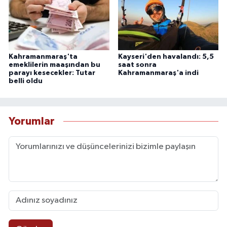
Kahramanmaraş'ta
Kayseri'den havalandı: 5,5
emeklilerin maaşından bu
saat sonra
parayı kesecekler: Tutar
Kahramanmaraş'a indi
belli oldu
Yorumlar