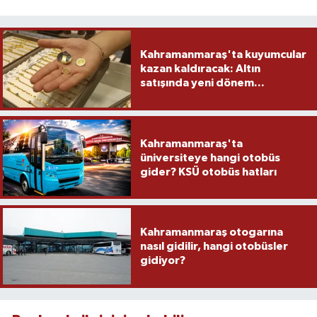
Kahramanmaraş'ta kuyumcular
kazan kaldıracak: Altın
satışında yeni dönem...
Kahramanmaraş'ta
üniversiteye hangi otobüs
gider? KSÜ otobüs hatları
Kahramanmaraş otogarına
nasıl gidilir, hangi otobüsler
gidiyor?