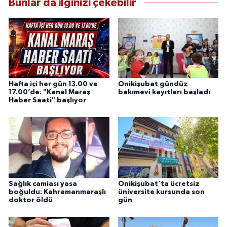
Bunlar da ilginizi çekebilir
Hafta içi her gün 13.00 ve
Onikişubat gündüz
17.00’de: "Kanal Maraş
bakımevi kayıtları başladı
Haber Saati" başlıyor
Sağlık camiası yasa
Onikişubat’ta ücretsiz
boğuldu: Kahramanmaraşlı
üniversite kursunda son
doktor öldü
gün