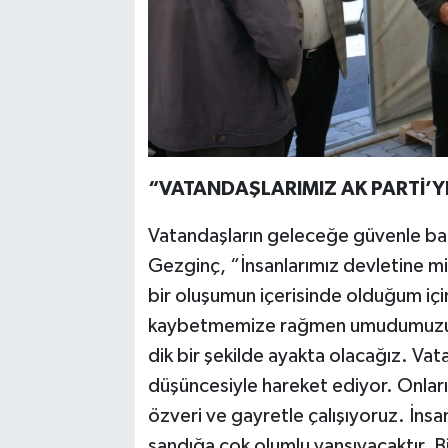
“VATANDAŞLARIMIZ AK PARTİ’Y
Vatandaşların geleceğe güvenle bak
Gezginç, “İnsanlarımız devletine mi
bir oluşumun içerisinde olduğum iç
kaybetmemize rağmen umudumuzu k
dik bir şekilde ayakta olacağız. Va
düşüncesiyle hareket ediyor. Onlar
özveri ve gayretle çalışıyoruz. İns
sandığa çok olumlu yansıyacaktır. B