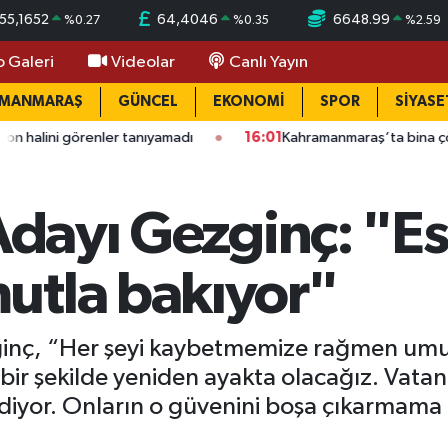
55,1652
64,4046
6648.99
%
0.27
%
0.35
%
2.59
o Galeri
Videolar
Canlı Yayın
AMANMARAŞ
GÜNCEL
EKONOMİ
SPOR
SİYASE
ıyamadı
16:01
Kahramanmaraş’ta bina çöktü: Mahallede büyük 
 Adayı Gezginç: "E
utla bakıyor"
ezginç, “Her şeyi kaybetmemize rağmen u
bir şekilde yeniden ayakta olacağız. Vatan
diyor. Onların o güvenini boşa çıkarmama 