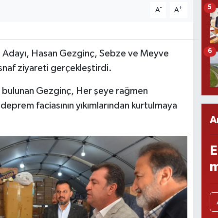
5
-
+
A
A
6
li Adayı, Hasan Gezginç, Sebze ve Meyve
naf ziyareti gerçekleştirdi.
da bulunan Gezginç, Her şeye rağmen
” deprem faciasının yıkımlarından kurtulmaya
A
E
m