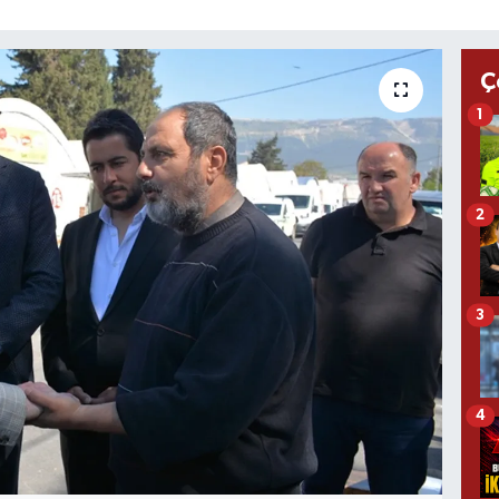
Ç
1
2
3
4