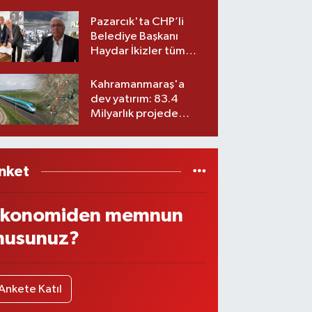
Belediyesinde iki
görev değişikliği!
Pazarcık'ta CHP’li
Belediye Başkanı
Haydar İkizler tüm
ekibiyle istifa etti! İşte
yeni partisi
Kahramanmaraş'a
dev yatırım: 83.4
Milyarlık projede
imzalar atıldı
nket
konomiden memnun
usunuz?
Ankete Katıl