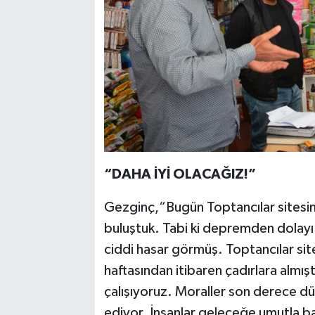
“DAHA İYİ OLACAĞIZ!”
Gezginç,“Bugün Toptancılar sitesi
buluştuk. Tabi ki depremden dolayı 
ciddi hasar görmüş. Toptancılar sit
haftasından itibaren çadırlara almış
çalışıyoruz. Moraller son derece d
ediyor. İnsanlar geleceğe umutla bak