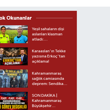
ok Okunanlar
Yeşil sahaların dişi
aslanları klasman
atladı:
Kahramanmaraş’tan
üst lige iki transfer!
Karaaslan'ın Tekke
yazısına Erkoç'tan
açıklama!
Kahramanmaraş
sağlık camiasında
deprem: Sendika
başkanı istifa etti
SON DAKİKA |
Kahramanmaraş
Büyükşehir