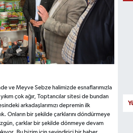
nde ve Meyve Sebze halimizde esnaflarımızla
yıkım çok ağır, Toptancılar sitesi de bundan
Y
esindeki arkadaşlarımızı depremin ilk
tık. Onların bir şekilde çarklarını döndürmeye
üzgün, çarklar bir şekilde dönmeye devam
ıyor. Bu bizim için sevindirici bir haber.