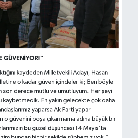
E GÜVENİYOR!”
tığını kaydeden Milletvekili Adayı, Hasan
lletine o kadar güven içindeler ki; Ben böyle
in son derece mutlu ve umutluyum. Her şeyi
aybetmedik. En yakın gelecekte çok daha
tandaşlarımız yaparsa Ak Parti yapar
ın o güvenini boşa çıkarmama adına büyük bir
anlarımızın bu güzel düşüncesi 14 Mayıs’ta
izim bundan hiçbir şekilde şüphemiz yok.”