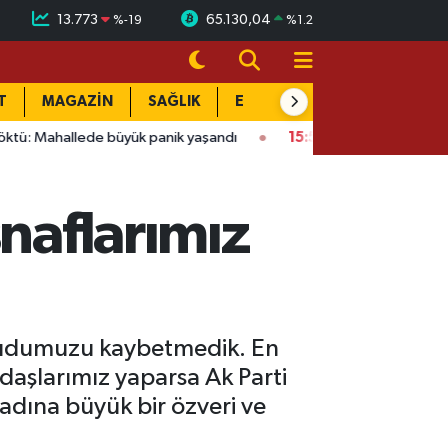
13.773
65.130,04
%
-19
%
1.2
T
MAGAZİN
SAĞLIK
EĞİTİM
YAŞAM
DÜN
panik yaşandı
15:58
Bağlarbaşı Mahallesi'nde 101. buluşma: So
snaflarımız
mudumuzu kaybetmedik. En
daşlarımız yaparsa Ak Parti
adına büyük bir özveri ve