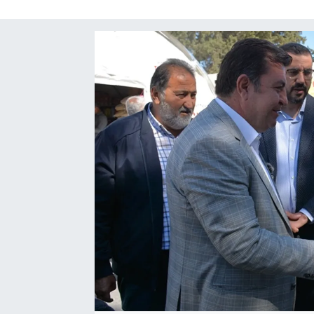
SAĞLIK
EĞİTİM
BÖLGE
KEŞFET
POPÜLER
DÜNYA
TREND
MEDYA
OTOMOTİV