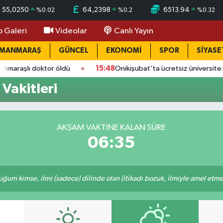
55,0250
64,2398
6513.94
%
0.02
%
0.2
%
0.32
o Galeri
Videolar
Canlı Yayın
AMANMARAŞ
GÜNCEL
EKONOMİ
SPOR
SİYASE
tor öldü
15:48
Onikişubat’ta ücretsiz üniversite kursunda son
Vakitleri
AKŞAM VAKTINE KALAN SÜRE
06:34
m kimse, ilmi (sadece) dilinde olan (itikadı bozuk, ilmiyle amel etmeye