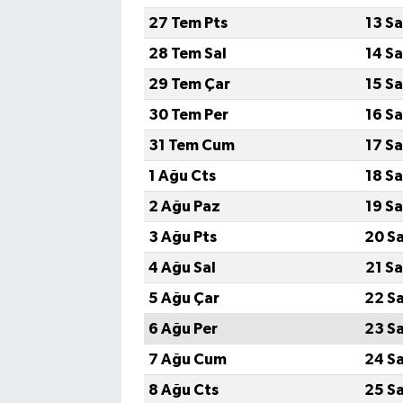
27 Tem Pts
13 S
TEKNOLOJİ
28 Tem Sal
14 S
29 Tem Çar
15 S
YAŞAM
30 Tem Per
16 S
KÜLTÜR SANAT
31 Tem Cum
17 S
1 Ağu Cts
18 S
2 Ağu Paz
19 S
3 Ağu Pts
20 S
4 Ağu Sal
21 S
5 Ağu Çar
22 S
6 Ağu Per
23 S
7 Ağu Cum
24 S
8 Ağu Cts
25 S