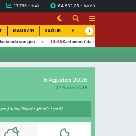
13.768
64.602,05
%
48
%
0.69
T
MAGAZİN
SAĞLIK
EĞİTİM
YAŞAM
DÜN
 gün
14:46
Kastamonu'da dehşet gecesi: Komşusunu vurup evi
6 Ağustos 2026
23 Safer 1448
n) münafıklardır. (Hadis-i şerif)