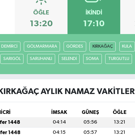
ÖĞLE
İKINDI
7
13:20
17:10
DEMİRCİ
GÖLMARMARA
GÖRDES
KIRKAĞAÇ
KULA
SARIGÖL
SARUHANLI
SELENDİ
SOMA
TURGUTLU
KIRKAĞAÇ AYLIK NAMAZ VAKITLER
HİCRİ
İMSAK
GÜNEŞ
ÖĞLE
afer 1448
04:14
05:56
13:21
afer 1448
04:15
05:57
13:21