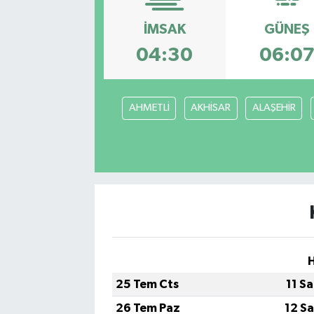
SAĞLIK
İMSAK
GÜNEŞ
04:30
06:0
EĞİTİM
BÖLGE
AHMETLİ
AKHİSAR
ALAŞEHİR
KEŞFET
POPÜLER
DÜNYA
TREND
MEDYA
25 Tem Cts
11 S
26 Tem Paz
12 S
OTOMOTİV