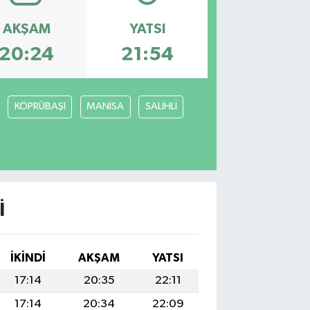
AKŞAM
YATSI
20:24
21:54
KÖPRÜBAŞI
MANİSA
SALİHLİ
I
İKINDI
AKŞAM
YATSI
17:14
20:35
22:11
17:14
20:34
22:09