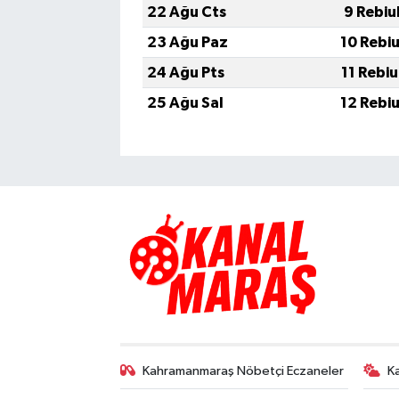
22 Ağu Cts
9 Rebiu
23 Ağu Paz
10 Rebi
24 Ağu Pts
11 Rebi
25 Ağu Sal
12 Rebi
Kahramanmaraş Nöbetçi Eczaneler
K