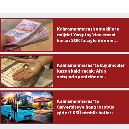
Kahramanmaraşlı emeklilere
müjde! Yargıtay’dan emsal
karar: SGK faiziyle ödeme
yapacak
Kahramanmaraş'ta kuyumcular
kazan kaldıracak: Altın
satışında yeni dönem...
Kahramanmaraş'ta
üniversiteye hangi otobüs
gider? KSÜ otobüs hatları