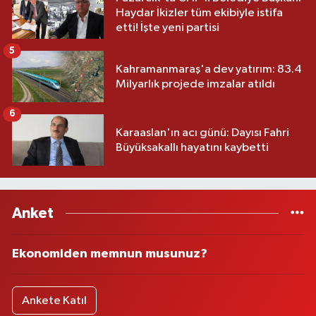
Haydar İkizler tüm ekibiyle istifa
etti! İşte yeni partisi
5
Kahramanmaraş'a dev yatırım: 83.4
Milyarlık projede imzalar atıldı
6
Karaaslan'ın acı günü: Dayısı Fahri
Büyüksakallı hayatını kaybetti
Anket
Ekonomiden memnun musunuz?
Ankete Katıl