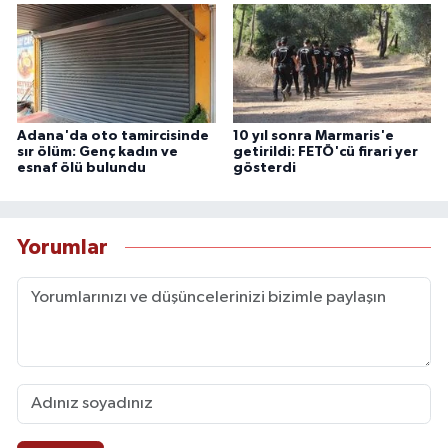
Adana'da oto tamircisinde
10 yıl sonra Marmaris'e
sır ölüm: Genç kadın ve
getirildi: FETÖ'cü firari yer
esnaf ölü bulundu
gösterdi
Yorumlar