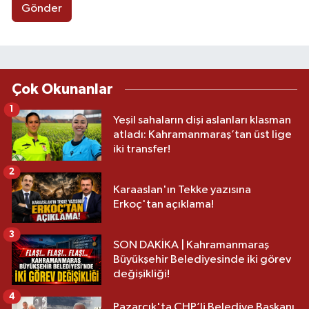
Gönder
Çok Okunanlar
1
Yeşil sahaların dişi aslanları klasman
atladı: Kahramanmaraş’tan üst lige
iki transfer!
2
Karaaslan'ın Tekke yazısına
Erkoç'tan açıklama!
3
SON DAKİKA | Kahramanmaraş
Büyükşehir Belediyesinde iki görev
değişikliği!
4
Pazarcık'ta CHP’li Belediye Başkanı