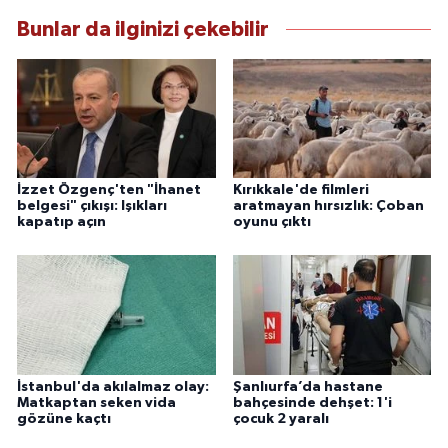
Bunlar da ilginizi çekebilir
İzzet Özgenç'ten "İhanet
Kırıkkale'de filmleri
belgesi" çıkışı: Işıkları
aratmayan hırsızlık: Çoban
kapatıp açın
oyunu çıktı
İstanbul'da akılalmaz olay:
Şanlıurfa’da hastane
Matkaptan seken vida
bahçesinde dehşet: 1'i
gözüne kaçtı
çocuk 2 yaralı