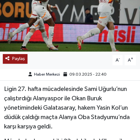
SAĞLIK
EĞİTİM
BÖLGE
KEŞFET
Paylaş
-
+
A
A
POPÜLER
Haber Merkezi
09.03.2025 - 22:40
Ligin 27. hafta mücadelesinde Sami Uğurlu’nun
DÜNYA
çalıştırdığı Alanyaspor ile Okan Buruk
TREND
yönetimindeki Galatasaray, hakem Yasin Kol’un
düdük çaldığı maçta Alanya Oba Stadyumu’nda
MEDYA
karşı karşıya geldi.
OTOMOTİV