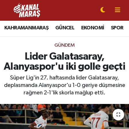
CANLI YAYIN
Kahramanmaraş Nöbetçi Eczaneler
KAHRAMANMARAŞ
GÜNCEL
EKONOMİ
SPOR
KAHRAMANMARAŞ
Kahramanmaraş Hava Durumu
GÜNDEM
GÜNCEL
Kahramanmaraş Namaz Vakitleri
Lider Galatasaray,
Alanyaspor'u iki golle geçti
SPOR
Kahramanmaraş Trafik Yoğunluk Haritası
Süper Lig'in 27. haftasında lider Galatasaray,
SİYASET
Süper Lig Puan Durumu ve Fikstür
deplasmanda Alanyaspor'u 1-0 geriye düşmesine
rağmen 2-1'lik skorla mağlup etti.
EKONOMİ
Tüm Manşetler
GÜNDEM
Son Dakika Haberleri
MAGAZİN
Haber Arşivi