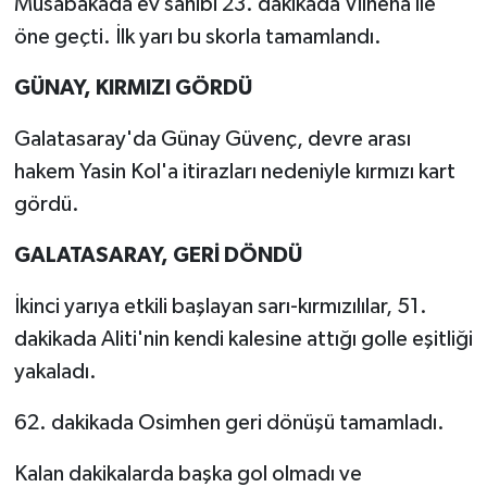
Müsabakada ev sahibi 23. dakikada Vilhena ile
öne geçti. İlk yarı bu skorla tamamlandı.
TEKNOLOJİ
GÜNAY, KIRMIZI GÖRDÜ
YAŞAM
Galatasaray'da Günay Güvenç, devre arası
KÜLTÜR SANAT
hakem Yasin Kol'a itirazları nedeniyle kırmızı kart
gördü.
GALATASARAY, GERİ DÖNDÜ
İkinci yarıya etkili başlayan sarı-kırmızılılar, 51.
dakikada Aliti'nin kendi kalesine attığı golle eşitliği
yakaladı.
62. dakikada Osimhen geri dönüşü tamamladı.
Kalan dakikalarda başka gol olmadı ve