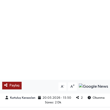
SAĞLIK
EĞİTİM
BÖLGE
KEŞFET
POPÜLER
DÜNYA
TREND
Paylaş
-
+
A
A
MEDYA
Kurtuluş Karaaslan
20.05.2026 - 15:50
2
Okunma
Süresi: 2 Dk
OTOMOTİV