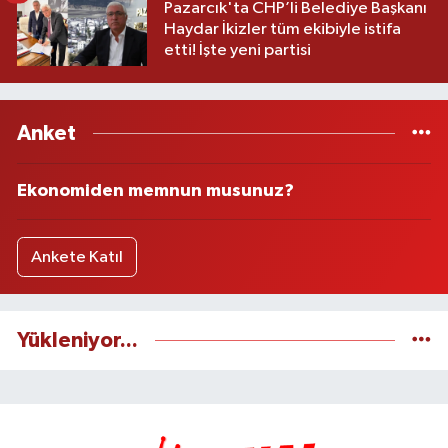
Pazarcık'ta CHP’li Belediye Başkanı
Haydar İkizler tüm ekibiyle istifa
etti! İşte yeni partisi
Anket
Ekonomiden memnun musunuz?
Ankete Katıl
Yükleniyor...