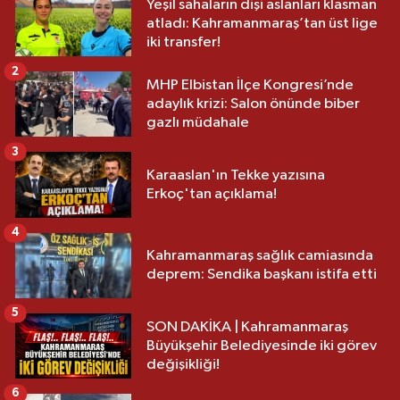
Yeşil sahaların dişi aslanları klasman
atladı: Kahramanmaraş’tan üst lige
iki transfer!
2
MHP Elbistan İlçe Kongresi’nde
adaylık krizi: Salon önünde biber
gazlı müdahale
3
Karaaslan'ın Tekke yazısına
Erkoç'tan açıklama!
4
Kahramanmaraş sağlık camiasında
deprem: Sendika başkanı istifa etti
5
SON DAKİKA | Kahramanmaraş
Büyükşehir Belediyesinde iki görev
değişikliği!
6