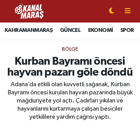
CANLI YAYIN
Kahramanmaraş Nöbetçi Eczaneler
KAHRAMANMARAŞ
GÜNCEL
EKONOMİ
SPOR
KAHRAMANMARAŞ
Kahramanmaraş Hava Durumu
BÖLGE
GÜNCEL
Kahramanmaraş Namaz Vakitleri
Kurban Bayramı öncesi
hayvan pazarı göle döndü
SPOR
Kahramanmaraş Trafik Yoğunluk Haritası
Adana’da etkili olan kuvvetli sağanak, Kurban
SİYASET
Süper Lig Puan Durumu ve Fikstür
Bayramı öncesi kurulan hayvan pazarında büyük
mağduriyete yol açtı. Çadırları yıkılan ve
EKONOMİ
Tüm Manşetler
hayvanlarını kurtarmaya çalışan besiciler
yetkililere yardım çağrısı yaptı.
GÜNDEM
Son Dakika Haberleri
MAGAZİN
Haber Arşivi