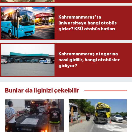
Kahramanmaraş'ta
üniversiteye hangi otobüs
gider? KSÜ otobüs hatları
Kahramanmaraş otogarına
nasıl gidilir, hangi otobüsler
gidiyor?
Bunlar da ilginizi çekebilir