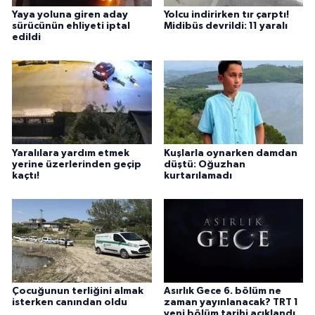
Yaya yoluna giren aday
Yolcu indirirken tır çarptı!
sürücünün ehliyeti iptal
Midibüs devrildi: 11 yaralı
edildi
Yaralılara yardım etmek
Kuşlarla oynarken damdan
yerine üzerlerinden geçip
düştü: Oğuzhan
kaçtı!
kurtarılamadı
Çocuğunun terliğini almak
Asırlık Gece 6. bölüm ne
isterken canından oldu
zaman yayınlanacak? TRT 1
yeni bölüm tarihi açıklandı