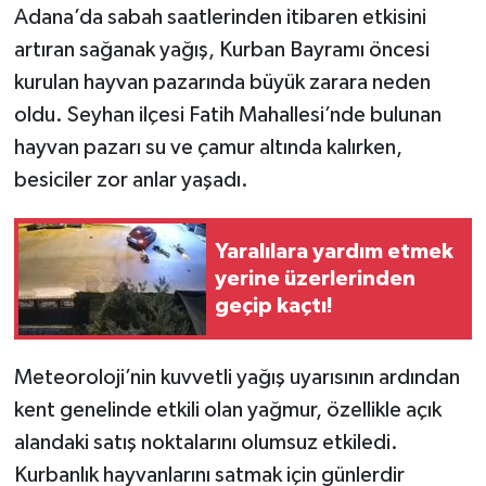
Adana’da sabah saatlerinden itibaren etkisini
artıran sağanak yağış, Kurban Bayramı öncesi
TEKNOLOJİ
kurulan hayvan pazarında büyük zarara neden
YAŞAM
oldu. Seyhan ilçesi Fatih Mahallesi’nde bulunan
hayvan pazarı su ve çamur altında kalırken,
KÜLTÜR SANAT
besiciler zor anlar yaşadı.
Yaralılara yardım etmek
yerine üzerlerinden
geçip kaçtı!
Meteoroloji’nin kuvvetli yağış uyarısının ardından
kent genelinde etkili olan yağmur, özellikle açık
alandaki satış noktalarını olumsuz etkiledi.
Kurbanlık hayvanlarını satmak için günlerdir