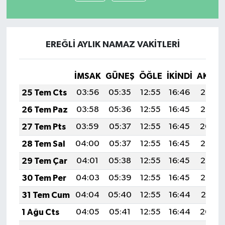
EREĞLİ AYLIK NAMAZ VAKITLERI
İMSAK
GÜNEŞ
ÖĞLE
İKINDI
AKŞA
25 Tem Cts
03:56
05:35
12:55
16:46
20:06
26 Tem Paz
03:58
05:36
12:55
16:45
20:05
27 Tem Pts
03:59
05:37
12:55
16:45
20:04
28 Tem Sal
04:00
05:37
12:55
16:45
20:03
29 Tem Çar
04:01
05:38
12:55
16:45
20:03
30 Tem Per
04:03
05:39
12:55
16:45
20:02
31 Tem Cum
04:04
05:40
12:55
16:44
20:01
1 Ağu Cts
04:05
05:41
12:55
16:44
20:00