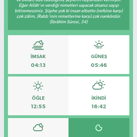
Eğer Allâh'ın verdiği nimetleri sayacak olsanız sayıp
SAĞLIK
bitiremezsiniz. Şüphe yok ki insan elbette (nefsine karşı)
çok zâlim, (Rabb'inin nimetlerine karşı) çok nankördür.
(İbrâhîm Sûresi, 34)
EĞİTİM
BÖLGE
İMSAK
GÜNEŞ
KEŞFET
04:13
05:46
POPÜLER
DÜNYA
ÖĞLE
İKINDI
TREND
12:55
16:42
MEDYA
OTOMOTİV