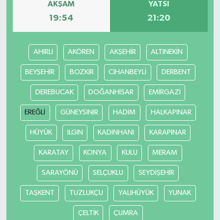
AKŞAM
YATSI
19:54
21:20
TEKNOLOJİ
YAŞAM
AHIRLI
AKÖREN
AKŞEHİR
ALTINEKİN
BEYŞEHİR
BOZKIR
CİHANBEYLİ
DERBENT
KÜLTÜR SANAT
DEREBUCAK
DOĞANHİSAR
EMİRGAZİ
EREĞLİ
GÜNEYSINIR
HADİM
HALKAPINAR
HÜYÜK
ILGIN
KADINHANI
KARAPINAR
KARATAY
KONYA
KULU
MERAM
SARAYÖNÜ
SELÇUKLU
SEYDİŞEHİR
TAŞKENT
TUZLUKÇU
YALIHÜYÜK
YUNAK
ÇELTİK
ÇUMRA