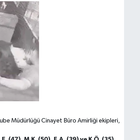
ube Müdürlüğü Cinayet Büro Amirliği ekipleri,
.E. (47), M.K. (50), E.A. (39) ve K.Ö. (35)