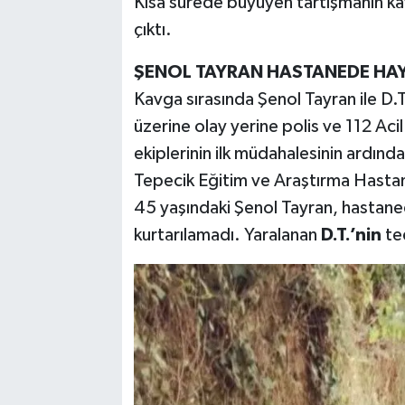
Kısa sürede büyüyen tartışmanın k
çıktı.
ŞENOL TAYRAN HASTANEDE HAYA
Kavga sırasında Şenol Tayran ile D.T.’
üzerine olay yerine polis ve 112 Acil S
ekiplerinin ilk müdahalesinin ardında
Tepecik Eğitim ve Araştırma Hastane
45 yaşındaki Şenol Tayran, hastan
kurtarılamadı. Yaralanan
D.T.’nin
te