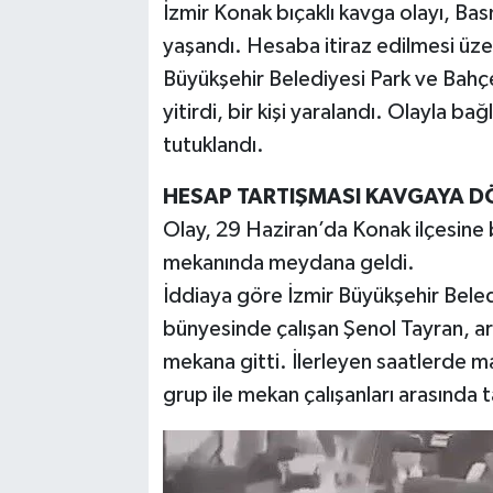
İzmir Konak bıçaklı kavga olayı, B
yaşandı. Hesaba itiraz edilmesi üzer
TEKNOLOJİ
Büyükşehir Belediyesi Park ve Bahçe
YAŞAM
yitirdi, bir kişi yaralandı. Olayla b
tutuklandı.
KÜLTÜR SANAT
HESAP TARTIŞMASI KAVGAYA 
Olay, 29 Haziran’da Konak ilçesine
mekanında meydana geldi.
İddiaya göre İzmir Büyükşehir Bele
bünyesinde çalışan Şenol Tayran, ar
mekana gitti. İlerleyen saatlerde m
grup ile mekan çalışanları arasında 