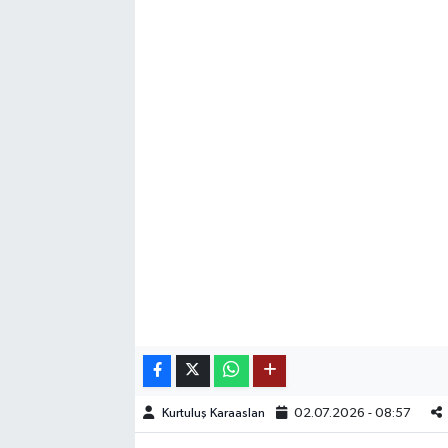
SAĞLIK
EĞİTİM
BÖLGE
KEŞFET
POPÜLER
DÜNYA
TREND
MEDYA
Kurtuluş Karaaslan
02.07.2026 - 08:57
OTOMOTİV