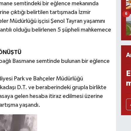
asmane semtindeki bir eğlence mekanında
ine çıktığı belirtilen tartışmada İzmir
6
ler Müdürlüğü işçisi Şenol Tayran yaşamını
ağlantılı olduğu belirlenen 5 şüpheli mahkemece
DÖNÜŞTÜ
A
 bağlı Basmane semtinde bulunan bir eğlence
E
diyesi Park ve Bahçeler Müdürlüğü
m
kadaşı D.T. ve beraberindeki grupla birlikte
asaya gelen hesaba itiraz edilmesi üzerine
tartışma yaşandı.