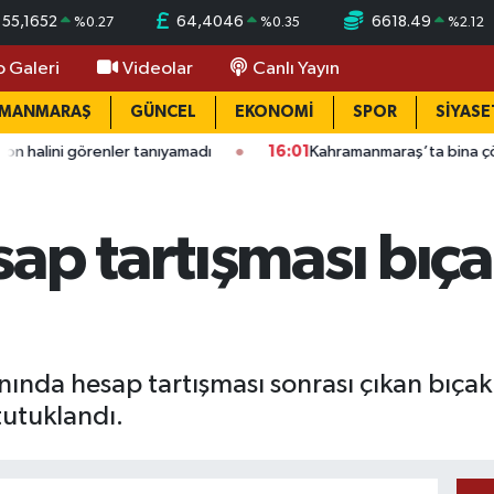
55,1652
64,4046
6618.49
%
0.27
%
0.35
%
2.12
o Galeri
Videolar
Canlı Yayın
AMANMARAŞ
GÜNCEL
EKONOMİ
SPOR
SİYASE
ler tanıyamadı
16:01
Kahramanmaraş’ta bina çöktü: Mahallede 
ap tartışması bıç
nda hesap tartışması sonrası çıkan bıçaklı
tutuklandı.