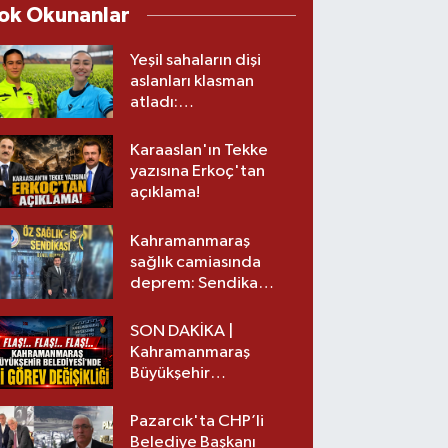
ok Okunanlar
Yeşil sahaların dişi
aslanları klasman
atladı:
Kahramanmaraş’tan
üst lige iki transfer!
Karaaslan'ın Tekke
yazısına Erkoç'tan
açıklama!
Kahramanmaraş
sağlık camiasında
deprem: Sendika
başkanı istifa etti
SON DAKİKA |
Kahramanmaraş
Büyükşehir
Belediyesinde iki
görev değişikliği!
Pazarcık'ta CHP’li
Belediye Başkanı