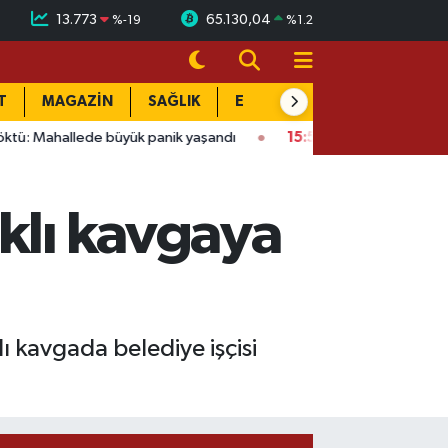
13.773
65.130,04
%
-19
%
1.2
T
MAGAZİN
SAĞLIK
EĞİTİM
YAŞAM
DÜN
büyük panik yaşandı
15:58
Bağlarbaşı Mahallesi'nde 101. buluş
aklı kavgaya
 kavgada belediye işçisi