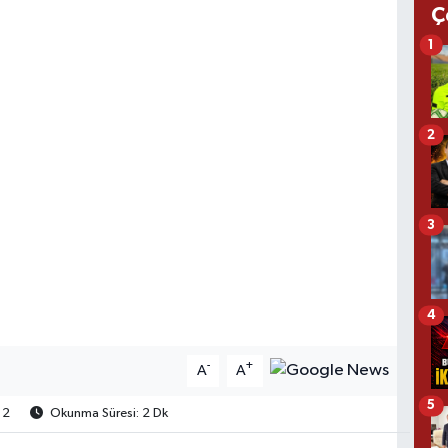
Ç
1
2
3
4
-
+
A
A
5
2
Okunma Süresi: 2 Dk