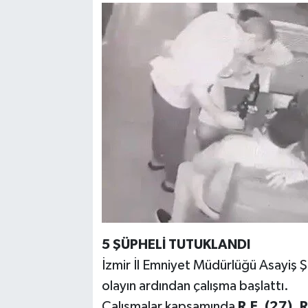
5 ŞÜPHELİ TUTUKLANDI
İzmir İl Emniyet Müdürlüğü Asayiş Ş
olayın ardından çalışma başlattı.
Çalışmalar kapsamında
R.E. (27), R