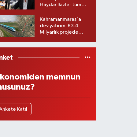
Haydar İkizler tüm
ekibiyle istifa etti! İşte
yeni partisi
Kahramanmaraş'a
dev yatırım: 83.4
Milyarlık projede
imzalar atıldı
nket
konomiden memnun
usunuz?
Ankete Katıl