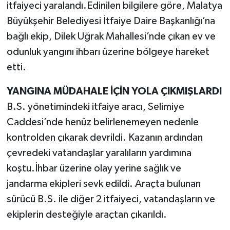
itfaiyeci yaralandı.Edinilen bilgilere göre, Malatya
Büyükşehir Belediyesi İtfaiye Daire Başkanlığı’na
TEKNOLOJİ
bağlı ekip, Dilek Uğrak Mahallesi’nde çıkan ev ve
YAŞAM
odunluk yangını ihbarı üzerine bölgeye hareket
etti.
KÜLTÜR SANAT
YANGINA MÜDAHALE İÇİN YOLA ÇIKMIŞLARDI
B.S. yönetimindeki itfaiye aracı, Selimiye
Caddesi’nde henüz belirlenemeyen nedenle
kontrolden çıkarak devrildi. Kazanın ardından
çevredeki vatandaşlar yaralıların yardımına
koştu.İhbar üzerine olay yerine sağlık ve
jandarma ekipleri sevk edildi. Araçta bulunan
sürücü B.S. ile diğer 2 itfaiyeci, vatandaşların ve
ekiplerin desteğiyle araçtan çıkarıldı.