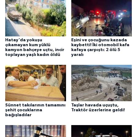
Hatay'da yokuşu
Eşini ve çocuğunu kazada
çıkamayan kum yüklü
kaybetti! İki otomobil kafa
kamyon bahçeye uçtu, incir
kafaya çarpıştı: 2 ölü 5
toplayan yaşlı kadın öldü
yaralı
Sünnet takılarının tamamını
Taşlar havada uçuştu,
şehit çocuklarına
Traktör üzerlerine geldi!
bağışladılar