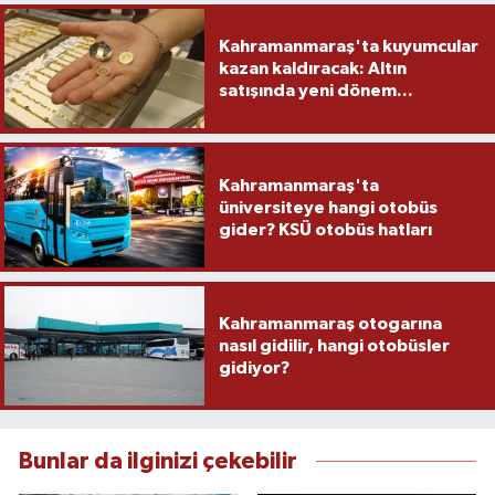
Kahramanmaraş'ta kuyumcular
kazan kaldıracak: Altın
satışında yeni dönem...
Kahramanmaraş'ta
üniversiteye hangi otobüs
gider? KSÜ otobüs hatları
Kahramanmaraş otogarına
nasıl gidilir, hangi otobüsler
gidiyor?
Bunlar da ilginizi çekebilir