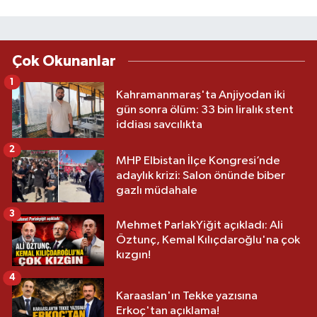
Çok Okunanlar
1
Kahramanmaraş'ta Anjiyodan iki
gün sonra ölüm: 33 bin liralık stent
iddiası savcılıkta
2
MHP Elbistan İlçe Kongresi’nde
adaylık krizi: Salon önünde biber
gazlı müdahale
3
Mehmet ParlakYiğit açıkladı: Ali
Öztunç, Kemal Kılıçdaroğlu'na çok
kızgın!
4
Karaaslan'ın Tekke yazısına
Erkoç'tan açıklama!