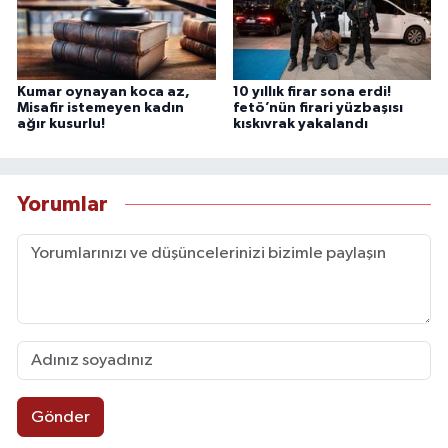
Kumar oynayan koca az,
10 yıllık firar sona erdi!
Misafir istemeyen kadın
fetö’nün firari yüzbaşısı
ağır kusurlu!
kıskıvrak yakalandı
Yorumlar
Gönder