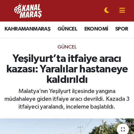
CANLI YAYIN
Kahramanmaraş Nöbetçi Eczaneler
KAHRAMANMARAŞ
GÜNCEL
EKONOMİ
SPOR
KAHRAMANMARAŞ
Kahramanmaraş Hava Durumu
GÜNCEL
GÜNCEL
Kahramanmaraş Namaz Vakitleri
Yeşilyurt’ta itfaiye aracı
kazası: Yaralılar hastaneye
SPOR
Kahramanmaraş Trafik Yoğunluk Haritası
kaldırıldı
SİYASET
Süper Lig Puan Durumu ve Fikstür
Malatya’nın Yeşilyurt ilçesinde yangına
müdahaleye giden itfaiye aracı devrildi. Kazada 3
EKONOMİ
Tüm Manşetler
itfaiyeci yaralandı, inceleme başlatıldı.
GÜNDEM
Son Dakika Haberleri
MAGAZİN
Haber Arşivi