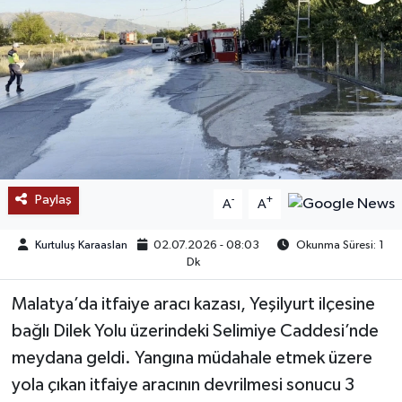
SAĞLIK
EĞİTİM
BÖLGE
KEŞFET
Paylaş
-
+
A
A
POPÜLER
Kurtuluş Karaaslan
02.07.2026 - 08:03
Okunma Süresi: 1
DÜNYA
Dk
Malatya’da itfaiye aracı kazası, Yeşilyurt ilçesine
TREND
bağlı Dilek Yolu üzerindeki Selimiye Caddesi’nde
MEDYA
meydana geldi. Yangına müdahale etmek üzere
yola çıkan itfaiye aracının devrilmesi sonucu 3
OTOMOTİV