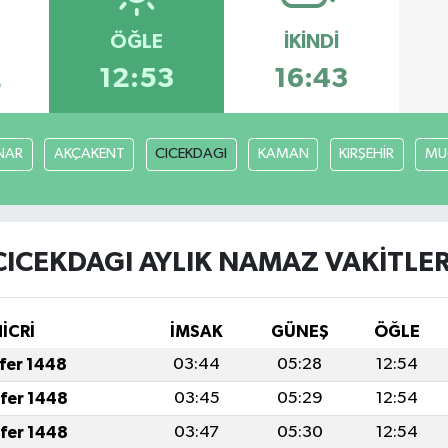
ÖĞLE
İKINDI
2
12:53
16:43
NAR
AKÇAKENT
CICEKDAGI
KAMAN
KIRŞEHİR
MU
CICEKDAGI AYLIK NAMAZ VAKITLER
HİCRİ
İMSAK
GÜNEŞ
ÖĞLE
afer 1448
03:44
05:28
12:54
afer 1448
03:45
05:29
12:54
afer 1448
03:47
05:30
12:54