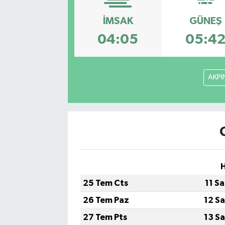
SAĞLIK
İMSAK
GÜNEŞ
04:05
05:4
EĞİTİM
BÖLGE
AKPI
KEŞFET
POPÜLER
DÜNYA
TREND
25 Tem Cts
11 S
MEDYA
26 Tem Paz
12 S
27 Tem Pts
13 S
OTOMOTİV