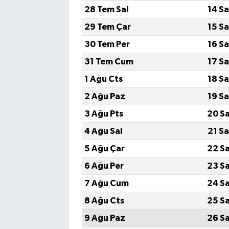
28 Tem Sal
14 S
TEKNOLOJİ
29 Tem Çar
15 S
30 Tem Per
16 S
YAŞAM
31 Tem Cum
17 S
KÜLTÜR SANAT
1 Ağu Cts
18 S
2 Ağu Paz
19 S
3 Ağu Pts
20 S
4 Ağu Sal
21 S
5 Ağu Çar
22 S
6 Ağu Per
23 S
7 Ağu Cum
24 S
8 Ağu Cts
25 S
9 Ağu Paz
26 S