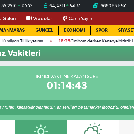
55,2510
64,4811
6660.55
%
0.32
%
0.38
%
0
o Galeri
Videolar
Canlı Yayın
AMANMARAŞ
GÜNCEL
EKONOMİ
SPOR
SİYASE
k yatırım
16:25
Cimbom derken Kanarya bitirdi: Lukaku adım ad
z Vakitleri
İKINDI VAKTINE KALAN SÜRE
01:14:42
rlıları, kanaatkâr olanlarıdır, en şerlileri de tamahkâr (açgözlü) olanlarıd