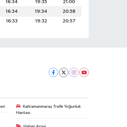
16:34
19:35
21:00
16:34
19:34
20:58
16:33
19:32
20:57
eri
Kahramanmaraş Trafik Yoğunluk
Haritası
Haber Arşivi