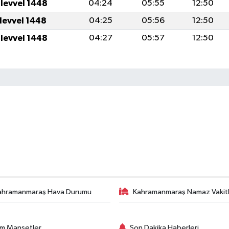
ulevvel 1448
04:24
05:55
12:50
ulevvel 1448
04:25
05:56
12:50
ulevvel 1448
04:27
05:57
12:50
ahramanmaraş Hava Durumu
Kahramanmaraş Namaz Vakitl
m Manşetler
Son Dakika Haberleri