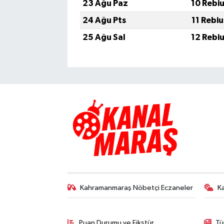
23 Ağu Paz
10 Rebi
24 Ağu Pts
11 Rebi
25 Ağu Sal
12 Rebi
Kahramanmaraş Nöbetçi Eczaneler
K
Puan Durumu ve Fikstür
Tü