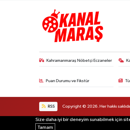
Kahramanmaraş Nöbetçi Eczaneler
K
Puan Durumu ve Fikstür
Tü
RSS
Copyright © 2026. Her hakkı saklıdır
Size daha iyi bir deneyim sunabilmek için sit
Tamam