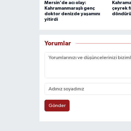
Mersin'de acı olay:
Kahrama
Kahramanmaraşlı genç
çeyrek fı
doktor denizde yaşamını
döndürü
yitirdi
Yorumlar
Gönder