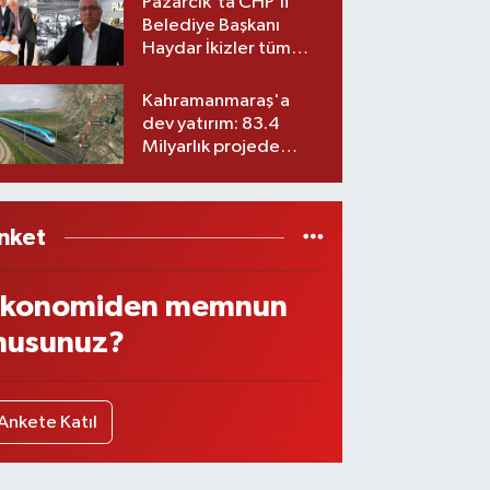
Pazarcık'ta CHP’li
Belediye Başkanı
Haydar İkizler tüm
ekibiyle istifa etti! İşte
yeni partisi
Kahramanmaraş'a
dev yatırım: 83.4
Milyarlık projede
imzalar atıldı
nket
konomiden memnun
usunuz?
Ankete Katıl