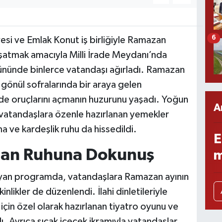
6
i ve Emlak Konut iş birliğiyle Ramazan
aşatmak amacıyla Milli İrade Meydanı’nda
 gününde binlerce vatandaşı ağırladı. Ramazan
gönül sofralarında bir araya gelen
inde oruçlarını açmanın huzurunu yaşadı. Yoğun
A
 vatandaşlara özenle hazırlanan yemekler
a ve kardeşlik ruhu da hissedildi.
E
azan Ruhuna Dokunuş
m
mayan programda, vatandaşlara Ramazan ayının
nlikler de düzenlendi. İlahi dinletileriyle
için özel olarak hazırlanan tiyatro oyunu ve
. Ayrıca sıcak içecek ikramıyla vatandaşlar