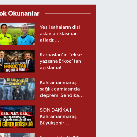
ok Okunanlar
Yeşil sahaların dişi
aslanları klasman
atladı:
Kahramanmaraş’tan
üst lige iki transfer!
Karaaslan'ın Tekke
yazısına Erkoç'tan
açıklama!
Kahramanmaraş
sağlık camiasında
deprem: Sendika
başkanı istifa etti
SON DAKİKA |
Kahramanmaraş
Büyükşehir
Belediyesinde iki
görev değişikliği!