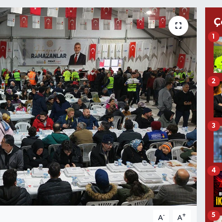
Ç
1
2
3
4
5
-
+
A
A