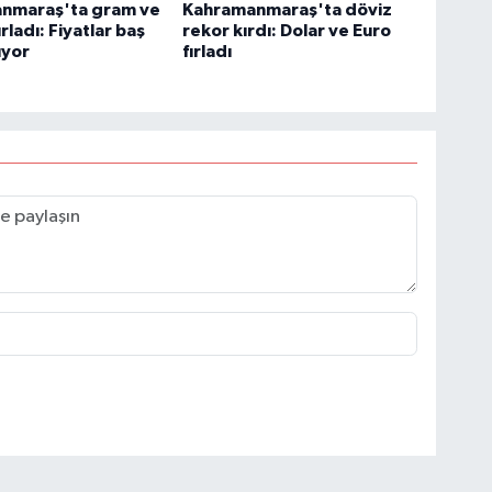
nmaraş'ta gram ve
Kahramanmaraş'ta döviz
rladı: Fiyatlar baş
rekor kırdı: Dolar ve Euro
yor
fırladı