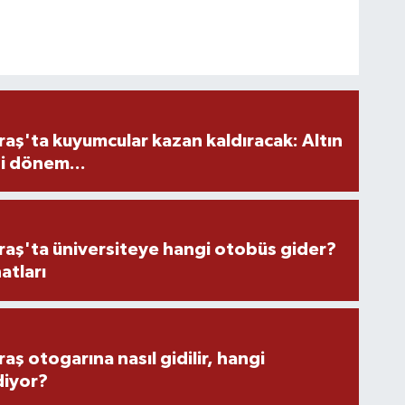
ş'ta kuyumcular kazan kaldıracak: Altın
i dönem...
ş'ta üniversiteye hangi otobüs gider?
atları
 otogarına nasıl gidilir, hangi
diyor?