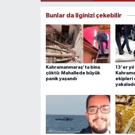
Bunlar da ilginizi çekebilir
Kahramanmaraş’ta bina
13'er yıl
çöktü: Mahallede büyük
Kahrama
panik yaşandı
ekipleri
yakaladı