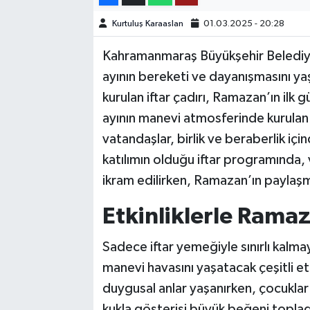
Kurtuluş Karaaslan
01.03.2025 - 20:28
TEKNOLOJİ
Kahramanmaraş Büyükşehir Belediyes
YAŞAM
ayının bereketi ve dayanışmasını y
kurulan iftar çadırı, Ramazan’ın ilk
KÜLTÜR SANAT
ayının manevi atmosferinde kurulan 
vatandaşlar, birlik ve beraberlik iç
katılımın olduğu iftar programında,
ikram edilirken, Ramazan’ın paylaşm
Etkinliklerle Ram
Sadece iftar yemeğiyle sınırlı kal
manevi havasını yaşatacak çeşitli etki
duygusal anlar yaşanırken, çocuklar 
kukla gösterisi büyük beğeni topladı