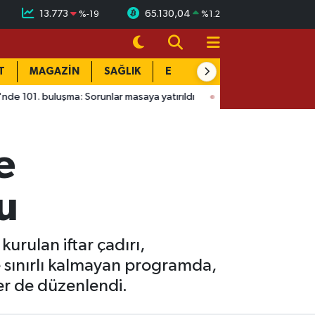
13.773
65.130,04
%
-19
%
1.2
T
MAGAZİN
SAĞLIK
EĞİTİM
YAŞAM
DÜN
ma: Sorunlar masaya yatırıldı
15:41
Ağustos Fuarı'nda Madriga
e
u
kurulan iftar çadırı,
e sınırlı kalmayan programda,
er de düzenlendi.