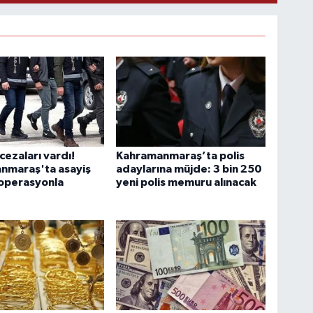
 cezaları vardı!
Kahramanmaraş’ta polis
nmaraş'ta asayiş
adaylarına müjde: 3 bin 250
 operasyonla
yeni polis memuru alınacak