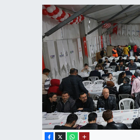
SAĞLIK
EĞİTİM
BÖLGE
KEŞFET
POPÜLER
DÜNYA
TREND
MEDYA
OTOMOTİV