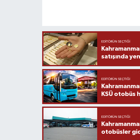
EDITÖRÜN SEÇTIĞI
Kahramanmara
satışında yen
EDITÖRÜN SEÇTIĞI
Kahramanmara
KSÜ otobüs h
EDITÖRÜN SEÇTIĞI
Kahramanmaraş
otobüsler gi