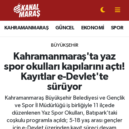
CANLI YAYIN
Kahramanmaraş Nöbetçi Eczaneler
KAHRAMANMARAŞ
GÜNCEL
EKONOMİ
SPOR
KAHRAMANMARAŞ
Kahramanmaraş Hava Durumu
BÜYÜKŞEHİR
GÜNCEL
Kahramanmaraş Namaz Vakitleri
Kahramanmaraş'ta yaz
spor okulları kapılarını açtı!
SPOR
Kahramanmaraş Trafik Yoğunluk Haritası
Kayıtlar e-Devlet'te
SİYASET
Süper Lig Puan Durumu ve Fikstür
sürüyor
EKONOMİ
Tüm Manşetler
Kahramanmaraş Büyükşehir Belediyesi ve Gençlik
ve Spor İl Müdürlüğü iş birliğiyle 11 ilçede
GÜNDEM
Son Dakika Haberleri
düzenlenen Yaz Spor Okulları, Batıpark'taki
coşkulu programla açıldı; 5-18 yaş arası gençler
MAGAZİN
Haber Arşivi
için e-Devlet üzerinden kayıt süreci devam