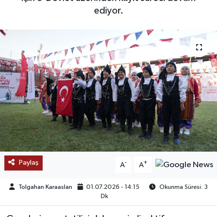
ediyor.
SAĞLIK
EĞİTİM
BÖLGE
KEŞFET
POPÜLER
DÜNYA
Paylaş
-
+
A
A
TREND
Tolgahan Karaaslan
01.07.2026 - 14:15
Okunma Süresi: 3
MEDYA
Dk
OTOMOTİV