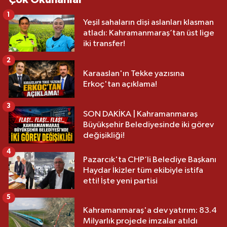
1
Yeşil sahaların dişi aslanları klasman
atladı: Kahramanmaraş’tan üst lige
iki transfer!
2
Karaaslan'ın Tekke yazısına
Erkoç'tan açıklama!
3
SON DAKİKA | Kahramanmaraş
Büyükşehir Belediyesinde iki görev
değişikliği!
4
Pazarcık'ta CHP’li Belediye Başkanı
Haydar İkizler tüm ekibiyle istifa
etti! İşte yeni partisi
5
Kahramanmaraş'a dev yatırım: 83.4
Milyarlık projede imzalar atıldı