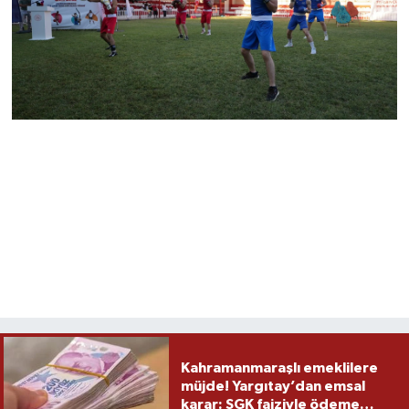
Kahramanmaraşlı emeklilere
müjde! Yargıtay’dan emsal
karar: SGK faiziyle ödeme