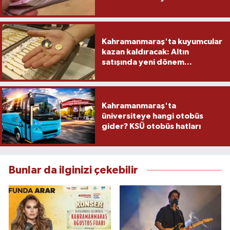
yapacak
Kahramanmaraş'ta kuyumcular
kazan kaldıracak: Altın
satışında yeni dönem...
Kahramanmaraş'ta
üniversiteye hangi otobüs
gider? KSÜ otobüs hatları
Bunlar da ilginizi çekebilir