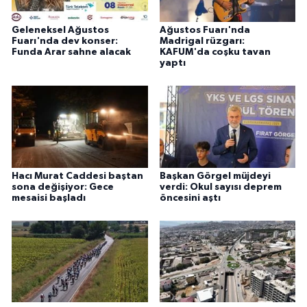
Geleneksel Ağustos
Ağustos Fuarı'nda
Fuarı'nda dev konser:
Madrigal rüzgarı:
Funda Arar sahne alacak
KAFUM'da coşku tavan
yaptı
Hacı Murat Caddesi baştan
Başkan Görgel müjdeyi
sona değişiyor: Gece
verdi: Okul sayısı deprem
mesaisi başladı
öncesini aştı