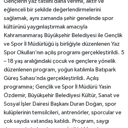
Gençlerin yaz tatilini daha verimli, aktif ve
eğlenceli bir şekilde değerlendirmelerini
TEKNOLOJİ
sağlamak, aynı zamanda şehir genelinde spor
kültürünü yaygınlaştırmak amacıyla
YAŞAM
Kahramanmaraş Büyükşehir Belediyesi ile Gençlik
KÜLTÜR SANAT
ve Spor İl Müdürlüğü iş birliğiyle düzenlenen Yaz
Spor Okulları’nın açılış programı gerçekleştirildi. 5
– 18 yaş aralığındaki çocuk ve gençlere yönelik
düzenlenen program, yoğun katılımla Batıpark
Güreş Sahası’nda gerçekleştirildi. Açılış
programına; Gençlik ve Spor İl Müdürü Yasin
Özdemir, Büyükşehir Belediyesi Kültür, Sanat ve
Sosyal İşler Dairesi Başkanı Duran Doğan, spor
kulüplerinin temsilcileri, antrenörler, sporcular ve
çok sayıda vatandaş katıldı. Program, saygı